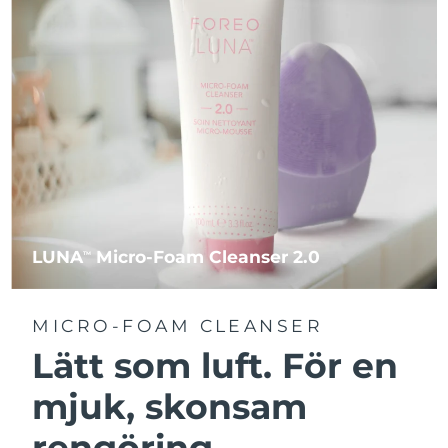
LUNA
Micro-Foam Cleanser 2.0
TM
MICRO-FOAM CLEANSER
Lätt som luft. För en
mjuk, skonsam
rengöring.