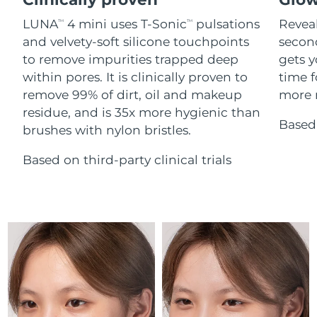
Advanced pore care essentials
For healthy hair
18% PAP
Kosmetika
Man
LUNA
4 mini uses T-Sonic
pulsations
Reveal
TM
TM
Israel
Förväntad leverans
14/08/2026
and velvety-soft silicone touchpoints
secon
to remove impurities trapped deep
gets y
Italien
Förväntad leverans
10/08/2026
within pores. It is clinically proven to
time f
Japan
Förväntad leverans
13/08/2026
remove 99% of dirt, oil and makeup
more r
Handla allt
residue, and is 35x more hygienic than
Based 
Jersey
Förväntad leverans
15/08/2026
brushes with nylon bristles.
Kazakstan
Based on third-party clinical trials
Förväntad leverans
12/08/2026
FOREO APP
Kuwait
Förväntad leverans
10/08/2026
OM FOREO
Lettland
Förväntad leverans
10/08/2026
Libanon
Förväntad leverans
11/08/2026
Litauen
Förväntad leverans
10/08/2026