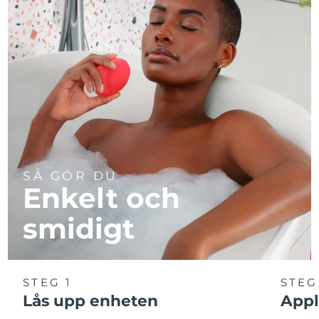
SÅ GÖR DU
Enkelt och
smidigt
STEG 1
STEG
Lås upp enheten
Appl