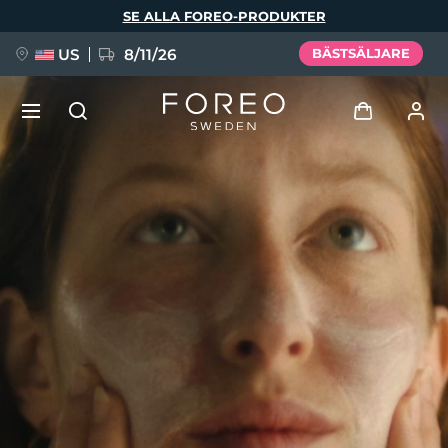
Hoppa
SE ALLA FOREO-PRODUKTER
till
huvudinnehåll
US
8/11/26
BÄSTSÄLJARE
NYHET
Logga in
Språk
BREAKING NEWS
Användarprofil
English
Deutsch
Español
Mina enheter
FAQ™ Pure Beauty-Tech Elixir
Français
Italiano
Português
Mina beställningar
Polski
Svenska
Русский
Türkçe
简体中文
繁體中文
Mina adresser
issa™ Teeth Whitening Set
Mina prenumerationer