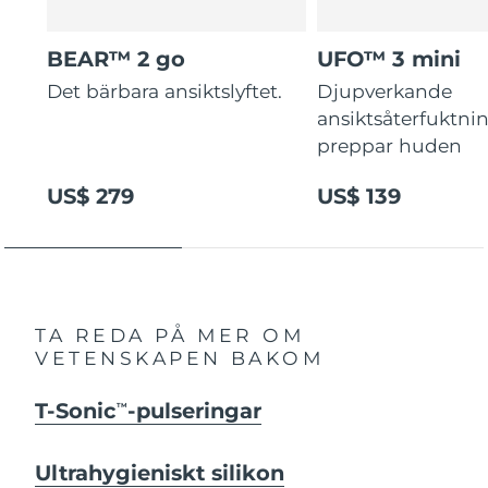
BEAR™ 2 go
UFO™ 3 mini
Det bärbara ansiktslyftet.
Djupverkande
ansiktsåterfuktni
preppar huden
US$ 279
US$ 139
TA REDA PÅ MER OM
VETENSKAPEN BAKOM
T-Sonic
-pulseringar
TM
Ultrahygieniskt silikon