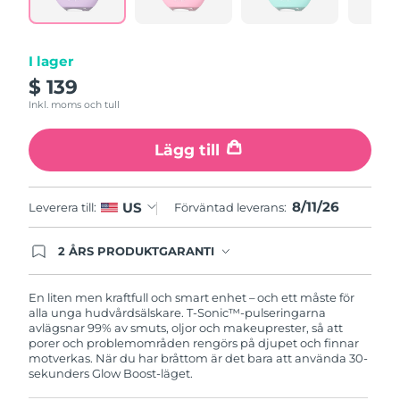
Turkiet
Förväntad leverans
11/08/2026
I lager
Förenade
Förväntad leverans
11/08/2026
$ 139
Arabemiraten
Inkl. moms och tull
Storbritannien
Förväntad leverans
10/08/2026
Lägg till
USA
Förväntad leverans
11/08/2026
8/11/26
US
Leverera till:
Förväntad leverans:
Uzbekistan
Förväntad leverans
15/08/2026
2 ÅRS PRODUKTGARANTI
Vietnam
Förväntad leverans
16/08/2026
Produkten levereras med FOREOs heltäckande
garanti. Det betyder att vi byter ut produkten
utan extra kostnad om du får problem med den
En liten men kraftfull och smart enhet – och ett måste för
inom två år efter inköpsdatum.
alla unga hudvårdsälskare. T-Sonic™-pulseringarna
avlägsnar 99% av smuts, oljor och makeuprester, så att
porer och problemområden rengörs på djupet och finnar
motverkas. När du har bråttom är det bara att använda 30-
sekunders Glow Boost-läget.