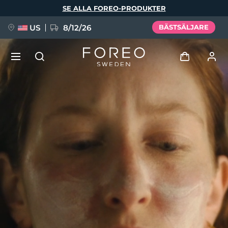
Hoppa
SE ALLA FOREO-PRODUKTER
till
huvudinnehåll
US
8/12/26
BÄSTSÄLJARE
NYHET
Logga in
Språk
BREAKING NEWS
Användarprofil
English
Deutsch
Español
Mina enheter
FAQ™ Pure Beauty-Tech Elixir
Français
Italiano
Português
Mina beställningar
Polski
Svenska
Русский
Türkçe
简体中文
繁體中文
Mina adresser
issa™ Teeth Whitening Set
Mina prenumerationer