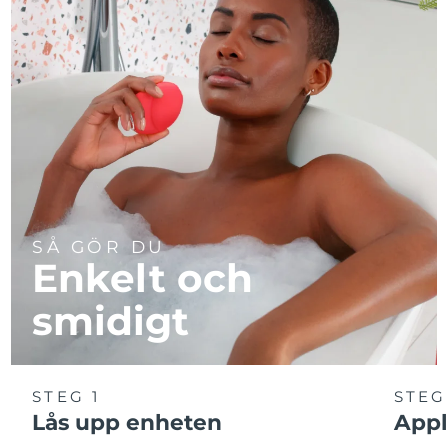
SÅ GÖR DU
Enkelt och
smidigt
STEG 1
STEG
Lås upp enheten
Appl