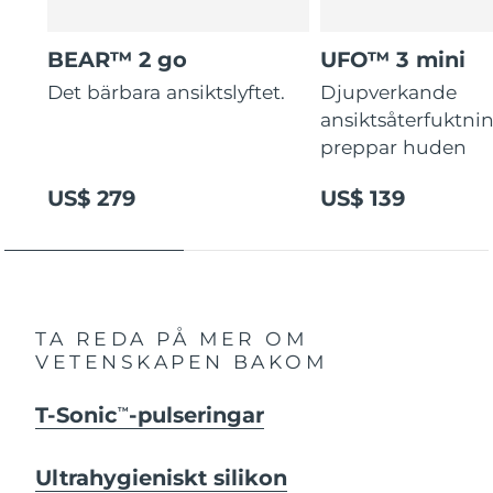
BEAR™ 2 go
UFO™ 3 mini
Det bärbara ansiktslyftet.
Djupverkande
ansiktsåterfuktni
preppar huden
US$ 279
US$ 139
TA REDA PÅ MER OM
VETENSKAPEN BAKOM
T-Sonic
-pulseringar
TM
Ultrahygieniskt silikon