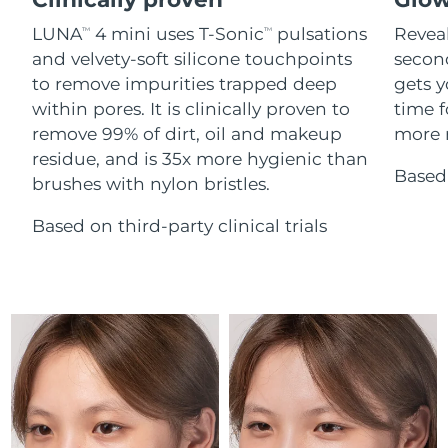
Advanced pore care essentials
For healthy hair
18% PAP
Israel
Förväntad leverans
8/15/26
Kosmetika
Man
LUNA
4 mini uses T-Sonic
pulsations
Reveal
TM
TM
and velvety-soft silicone touchpoints
secon
Italien
Förväntad leverans
8/11/26
to remove impurities trapped deep
gets y
within pores. It is clinically proven to
time f
Japan
Förväntad leverans
8/14/26
remove 99% of dirt, oil and makeup
more r
Handla allt
residue, and is 35x more hygienic than
Jersey
Förväntad leverans
8/16/26
Based 
brushes with nylon bristles.
Kazakstan
Förväntad leverans
8/13/26
Based on third-party clinical trials
FOREO APP
Kuwait
Förväntad leverans
8/11/26
OM FOREO
Lettland
Förväntad leverans
8/11/26
Libanon
Förväntad leverans
8/12/26
Litauen
Förväntad leverans
8/11/26
Luxemburg
Förväntad leverans
8/11/26