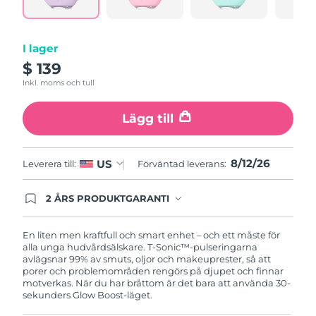
Turkiet
Förväntad leverans
8/12/26
Förenade
I lager
Förväntad leverans
8/12/26
Arabemiraten
$ 139
Inkl. moms och tull
Storbritannien
Förväntad leverans
8/11/26
Lägg till
USA
Förväntad leverans
8/12/26
Uzbekistan
Förväntad leverans
8/16/26
8/12/26
US
Leverera till:
Förväntad leverans:
Vietnam
Förväntad leverans
8/17/26
2 ÅRS PRODUKTGARANTI
Produkten levereras med FOREOs heltäckande
garanti. Det betyder att vi byter ut produkten
utan extra kostnad om du får problem med den
En liten men kraftfull och smart enhet – och ett måste för
inom två år efter inköpsdatum.
alla unga hudvårdsälskare. T-Sonic™-pulseringarna
avlägsnar 99% av smuts, oljor och makeuprester, så att
porer och problemområden rengörs på djupet och finnar
motverkas. När du har bråttom är det bara att använda 30-
sekunders Glow Boost-läget.