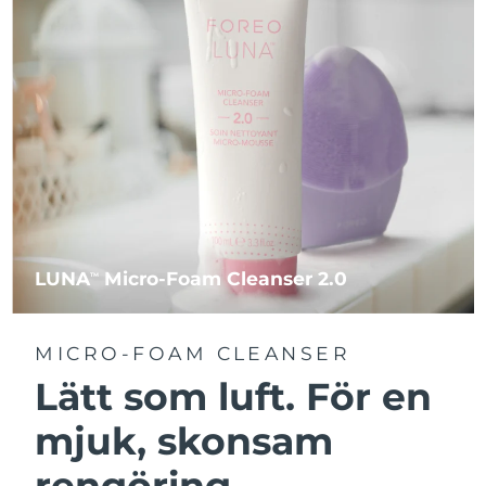
LUNA
Micro-Foam Cleanser 2.0
TM
MICRO-FOAM CLEANSER
Lätt som luft. För en
mjuk, skonsam
rengöring.