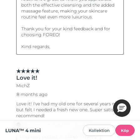
LUNA™ 4 mini
Kollektion
Köp