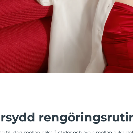
rsydd rengöringsruti
g till dag, mellan olika årstider och även mellan olika de