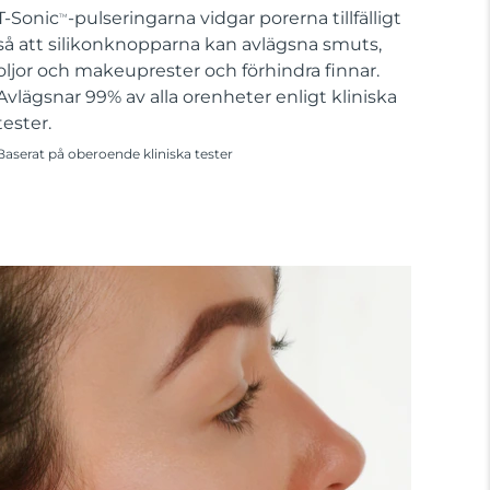
T-Sonic
-pulseringarna vidgar porerna tillfälligt
TM
så att silikonknopparna kan avlägsna smuts,
oljor och makeuprester och förhindra finnar.
Avlägsnar 99% av alla orenheter enligt kliniska
tester.
Baserat på oberoende kliniska tester