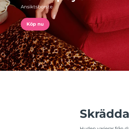
Ansiktsborste
issa™ Teeth Whitening Set
Köp nu
FAQ™ Dual LED Panel
POPULÄR
Specialerbjudanden
Bästsäljare
Skrädda
Huden varierar från da