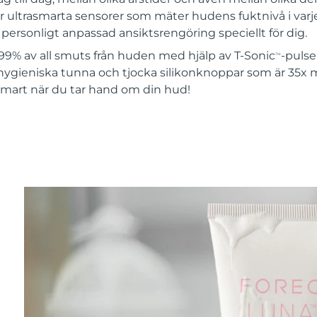
 ultrasmarta sensorer som mäter hudens fuktnivå i varje
ersonligt anpassad ansiktsrengöring speciellt för dig.
99% av all smuts från huden med hjälp av T-Sonic
-pulse
TM
hygieniska tunna och tjocka silikonknoppar som är 35x 
 smart när du tar hand om din hud!