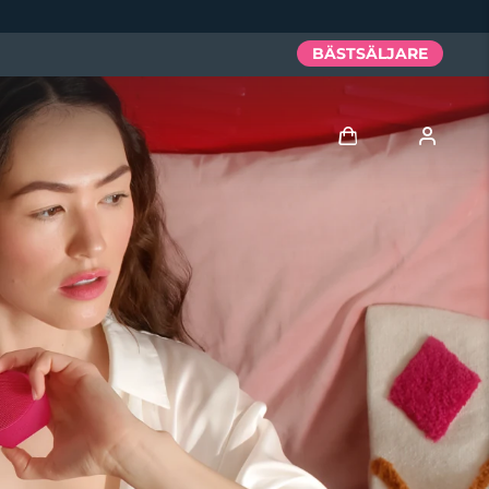
BÄSTSÄLJARE
Logga in
Användarprofil
Mina enheter
Mina beställningar
Mina adresser
Mina prenumerationer