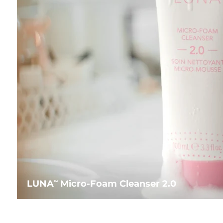
LUNA
Micro-Foam Cleanser 2.0
TM