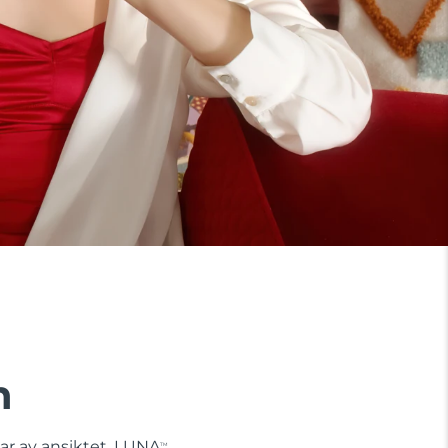
n
lar av ansiktet. LUNA
TM