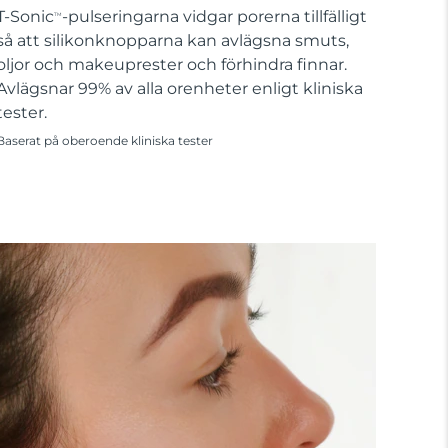
T-Sonic
-pulseringarna vidgar porerna tillfälligt
TM
så att silikonknopparna kan avlägsna smuts,
oljor och makeuprester och förhindra finnar.
Avlägsnar 99% av alla orenheter enligt kliniska
tester.
Baserat på oberoende kliniska tester