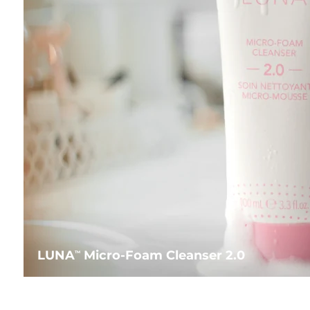
LUNA
Micro-Foam Cleanser 2.0
TM