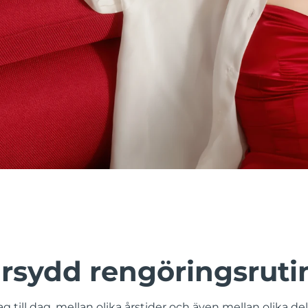
rsydd rengöringsruti
g till dag, mellan olika årstider och även mellan olika de