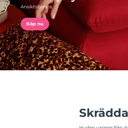
Ansiktsborste
issa™ Teeth Whitening Set
Köp nu
FAQ™ Dual LED Panel
POPULÄR
Specialerbjudanden
Bästsäljare
Skrädda
Huden varierar från da