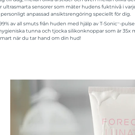
 ultrasmarta sensorer som mäter hudens fuktnivå i varje
ersonligt anpassad ansiktsrengöring speciellt för dig.
99% av all smuts från huden med hjälp av T-Sonic
-pulse
TM
hygieniska tunna och tjocka silikonknoppar som är 35x 
 smart när du tar hand om din hud!