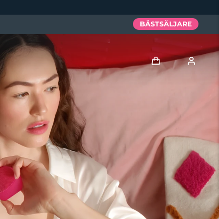
BÄSTSÄLJARE
Logga in
Användarprofil
Mina enheter
Mina beställningar
Mina adresser
Mina prenumerationer