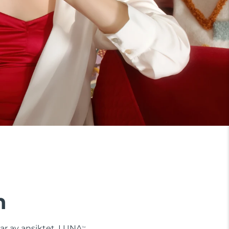
n
lar av ansiktet. LUNA
TM