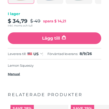
I lager
$ 34,79
$ 49
spara
$ 14,21
Inkl. moms och tull
Lägg till
8/9/26
US
Leverera till:
Förväntad leverans:
Lemon Squeezy
Manual
RELATERADE PRODUKTER
SAVE 28%
SAVE 29%