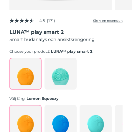
4.5
(171)
Skriv en recension
4.5
av
LUNA™ play smart 2
5
stjärnor,
Smart hudanalys och ansiktsrengöring
genomsnittligt
betyg.
Read
Choose your product:
LUNA™ play smart 2
171
Reviews.
Länk
till
samma
sida.
Välj färg:
Lemon Squeezy