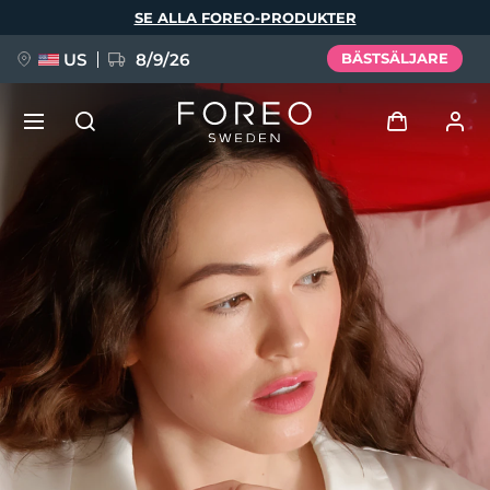
Hoppa
SE ALLA FOREO-PRODUKTER
till
huvudinnehåll
US
8/9/26
BÄSTSÄLJARE
NYHET
Logga in
Språk
BREAKING NEWS
Användarprofil
English
Deutsch
Español
Mina enheter
FAQ™ Pure Beauty-Tech Elixir
Français
Italiano
Português
Mina beställningar
Polski
Svenska
Русский
Türkçe
简体中文
繁體中文
Mina adresser
issa™ Teeth Whitening Set
Mina prenumerationer