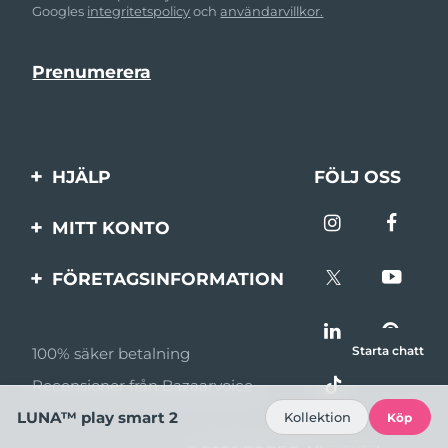
Googles
integritetspolicy
och
användarvillkor.
HJÄLP
FÖLJ OSS
Kontakta oss
MITT KONTO
Beställningar & leverans
Produktregistrering
FÖRETAGSINFORMATION
Garantier & returer
Support
Om FOREO
Vanliga frågor
Starta chatt
100% säker betalning
Affiliateprogram
Batteriinformation
Recensioner från Bazaarvoice
Affiliate-nyheter
LUNA™ play smart 2
Kollektion
Köp
MYSA