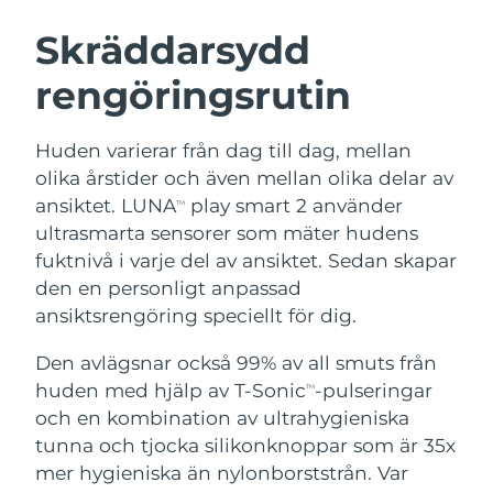
SVENSK SKÖNHETSRUTIN
Österrike
Förväntad leverans
8/8/26
Skräddarsydd
rengöringsrutin
Bahrain
Förväntad leverans
8/9/26
Ansiktsrengöring
Ansiktslyft
Belgien
Förväntad leverans
8/8/26
Huden varierar från dag till dag, mellan
LUNA™ 4-paket
BEAR™ 2-paket
olika årstider och även mellan olika delar av
Bermuda
Förväntad leverans
8/14/26
Anti-aging massage
Microcurrent toning
ansiktet. LUNA
play smart 2 använder
TM
ultrasmarta sensorer som mäter hudens
Bosnien och
Förväntad leverans
8/11/26
fuktnivå i varje del av ansiktet. Sedan skapar
Återfuktning
Munvård
Hercegovina
LUNA™ 4 Plus
BEAR™ 2 go
den en personligt anpassad
UFO™ 3-paket
issa™ 4
Massage, LED heating
Microcurrent toning on-the-go
ansiktsrengöring speciellt för dig.
Brunei
Förväntad leverans
8/13/26
FAQ™ ANTI-AGING-BEHANDLING
Deep facial hydration
Hybrid silicone sonic toothbrush
Den avlägsnar också 99% av all smuts från
Bulgarien
Förväntad leverans
8/8/26
NEW
huden med hjälp av T-Sonic
-pulseringar
LUNA™ 4 Men
BEAR™ 2 eyes & lips
TM
UFO™ 3 LED
issa™ 4 plus
och en kombination av ultrahygieniska
Kanada
For men, anti-aging massage
Microcurrent line smoothing device
Förväntad leverans
8/12/26
Near-infrared and red light therapy
tunna och tjocka silikonknoppar som är 35x
Smart hybrid silicone sonic toothbrush
device
Anti-aging
LED-behandlingar
Chile
mer hygieniska än nylonborststrån. Var
Förväntad leverans
8/12/26