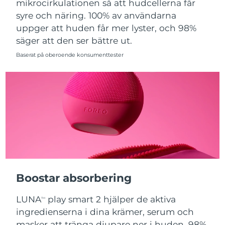
mikrocirkulationen så att hudcellerna får
syre och näring. 100% av användarna
Slovakien
Förväntad leverans
8/8/26
uppger att huden får mer lyster, och 98%
säger att den ser bättre ut.
Slovenien
Förväntad leverans
8/8/26
Baserat på oberoende konsumenttester
Sydafrika
Förväntad leverans
8/16/26
Sydkorea
Förväntad leverans
8/10/26
Spanien
Förväntad leverans
8/8/26
Sverige
Förväntad leverans
8/8/26
Schweiz
Förväntad leverans
8/8/26
Boostar absorbering
Taiwan
Förväntad leverans
8/13/26
LUNA
play smart 2 hjälper de aktiva
TM
Thailand
Förväntad leverans
8/12/26
ingredienserna i dina krämer, serum och
masker att tränga djupare ner i huden. 98%