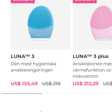
LUNA™ 3
LUNA™ 3 plus
Den mest hygieniska
Ansiktsborste me
ansiktsrengöringen
värmefunktion o
mikroström
US$ 155,49
US$ 219
US$ 212,29
US$