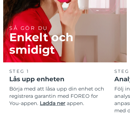
SÅ GÖR DU
Enkelt och
smidigt
STEG 1
STEG
Lås upp enheten
Anal
Börja med att låsa upp din enhet och
Följ i
registrera garantin med FOREO for
analy
You-appen.
Ladda ner
appen.
anpas
med d