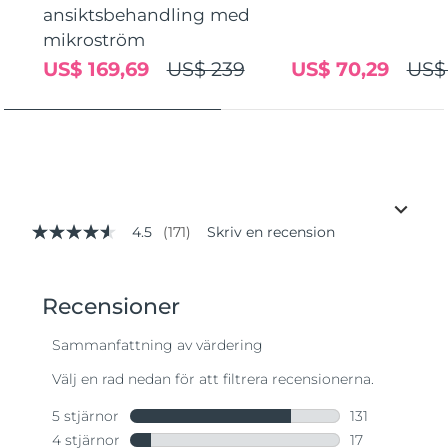
ansiktsbehandling med
mikroström
US$ 169,69
US$ 239
US$ 70,29
US$
4.5
(171)
Skriv en recension
4.5
av
5
stjärnor,
genomsnittligt
betyg.
Read
171
Reviews.
Länk
till
samma
sida.