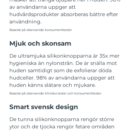
Turkiet
Förväntad leverans
8/9/26
av användarna uppger att
hudvårdsprodukter absorberas bättre efter
Förenade
användning.
Förväntad leverans
8/9/26
Arabemiraten
Baserat på oberoende konsumenttester
Storbritannien
Förväntad leverans
8/8/26
Mjuk och skonsam
USA
Förväntad leverans
8/9/26
De ultramjuka silikonknopparna är 35x mer
hygieniska än nylonstrån. De är snälla mot
Uzbekistan
Förväntad leverans
8/13/26
huden samtidigt som de exfolierar döda
hudceller. 98% av användarna uppger att
Vietnam
Förväntad leverans
8/14/26
huden känns slätare och mjukare.
Baserat på oberoende kliniska tester och konsumenttester
Smart svensk design
De tunna silikonknopparna rengör större
ytor och de tjocka rengör fetare områden