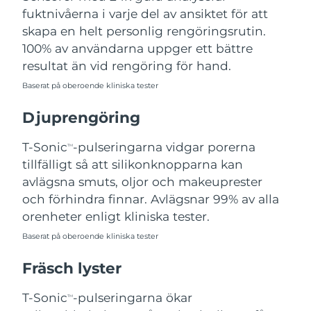
fuktnivåerna i varje del av ansiktet för att
Filippinerna
Förväntad leverans
8/11/26
skapa en helt personlig rengöringsrutin.
Polen
Förväntad leverans
8/9/26
100% av användarna uppger ett bättre
resultat än vid rengöring för hand.
Portugal
Förväntad leverans
8/8/26
Baserat på oberoende kliniska tester
Puerto Rico
Förväntad leverans
8/10/26
Djuprengöring
Qatar
Förväntad leverans
8/9/26
T-Sonic
-pulseringarna vidgar porerna
TM
tillfälligt så att silikonknopparna kan
Réunion
Förväntad leverans
8/13/26
avlägsna smuts, oljor och makeuprester
och förhindra finnar. Avlägsnar 99% av alla
Rumänien
Förväntad leverans
8/8/26
orenheter enligt kliniska tester.
Baserat på oberoende kliniska tester
Ryssland
Förväntad leverans
8/16/26
Fräsch lyster
Saudiarabien
Förväntad leverans
8/9/26
T-Sonic
-pulseringarna ökar
TM
Singapore
Förväntad leverans
8/10/26