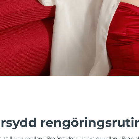
rsydd rengöringsruti
g till dag, mellan olika årstider och även mellan olika de