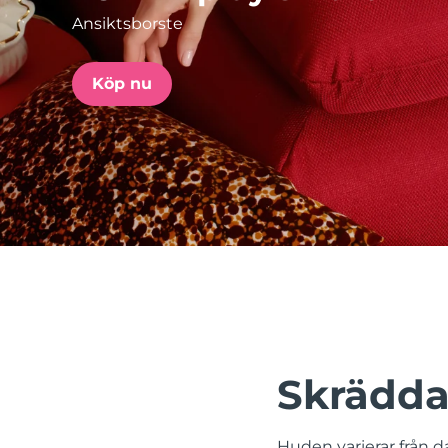
Ansiktsborste
issa™ Teeth Whitening Set
Köp nu
FAQ™ Dual LED Panel
POPULÄR
Specialerbjudanden
Bästsäljare
Skrädda
Huden varierar från da