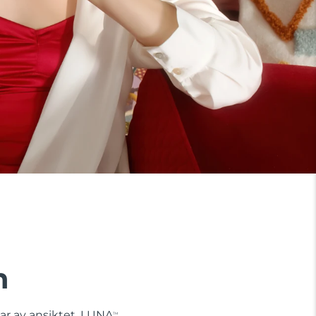
n
lar av ansiktet. LUNA
TM