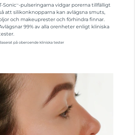
T-Sonic
-pulseringarna vidgar porerna tillfälligt
TM
så att silikonknopparna kan avlägsna smuts,
oljor och makeuprester och förhindra finnar.
Avlägsnar 99% av alla orenheter enligt kliniska
tester.
Baserat på oberoende kliniska tester