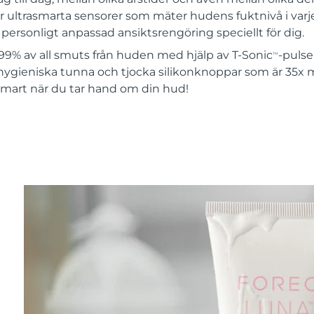
 ultrasmarta sensorer som mäter hudens fuktnivå i varje
ersonligt anpassad ansiktsrengöring speciellt för dig.
99% av all smuts från huden med hjälp av T-Sonic
-pulse
TM
hygieniska tunna och tjocka silikonknoppar som är 35x 
 smart när du tar hand om din hud!