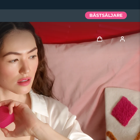
BÄSTSÄLJARE
Logga in
Användarprofil
Mina enheter
Mina beställningar
Mina adresser
Mina prenumerationer