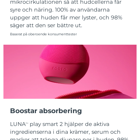
mikrocirkulationen så att hudcellerna får
syre och näring. 100% av användarna
Slovakien
Förväntad leverans
8/9/26
uppger att huden får mer lyster, och 98%
säger att den ser bättre ut.
Slovenien
Förväntad leverans
8/9/26
Baserat på oberoende konsumenttester
Sydafrika
Förväntad leverans
8/17/26
Sydkorea
Förväntad leverans
8/11/26
Spanien
Förväntad leverans
8/9/26
Sverige
Förväntad leverans
8/9/26
Schweiz
Förväntad leverans
8/9/26
Boostar absorbering
Taiwan
Förväntad leverans
8/14/26
LUNA
play smart 2 hjälper de aktiva
TM
Thailand
Förväntad leverans
8/13/26
ingredienserna i dina krämer, serum och
masker att tränga djupare ner i huden. 98%