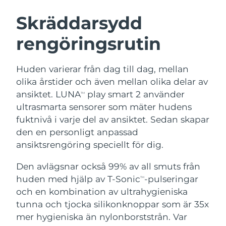
SVENSK SKÖNHETSRUTIN
Österrike
Förväntad leverans
8/9/26
Skräddarsydd
rengöringsrutin
Bahrain
Förväntad leverans
8/10/26
Ansiktsrengöring
Ansiktslyft
Belgien
Förväntad leverans
8/9/26
Huden varierar från dag till dag, mellan
LUNA™ 4-paket
BEAR™ 2-paket
olika årstider och även mellan olika delar av
Bermuda
Förväntad leverans
8/15/26
Anti-aging massage
Microcurrent toning
ansiktet. LUNA
play smart 2 använder
TM
ultrasmarta sensorer som mäter hudens
Bosnien och
Förväntad leverans
8/12/26
fuktnivå i varje del av ansiktet. Sedan skapar
Återfuktning
Munvård
Hercegovina
LUNA™ 4 Plus
BEAR™ 2 go
den en personligt anpassad
UFO™ 3-paket
issa™ 4
Massage, LED heating
Microcurrent toning on-the-go
ansiktsrengöring speciellt för dig.
Brunei
Förväntad leverans
8/14/26
FAQ™ ANTI-AGING-BEHANDLING
Deep facial hydration
Hybrid silicone sonic toothbrush
Den avlägsnar också 99% av all smuts från
Bulgarien
Förväntad leverans
8/9/26
NEW
huden med hjälp av T-Sonic
-pulseringar
LUNA™ 4 Men
BEAR™ 2 eyes & lips
TM
UFO™ 3 LED
issa™ 4 plus
och en kombination av ultrahygieniska
Kanada
For men, anti-aging massage
Microcurrent line smoothing device
Förväntad leverans
8/13/26
Near-infrared and red light therapy
tunna och tjocka silikonknoppar som är 35x
Smart hybrid silicone sonic toothbrush
device
Anti-aging
LED-behandlingar
Chile
mer hygieniska än nylonborststrån. Var
Förväntad leverans
8/13/26