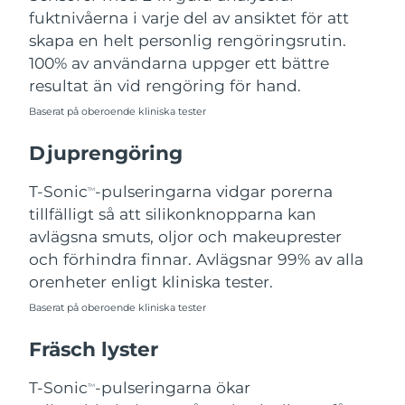
fuktnivåerna i varje del av ansiktet för att
Filippinerna
Förväntad leverans
8/12/26
skapa en helt personlig rengöringsrutin.
Polen
Förväntad leverans
8/10/26
100% av användarna uppger ett bättre
resultat än vid rengöring för hand.
Portugal
Förväntad leverans
8/9/26
Baserat på oberoende kliniska tester
Puerto Rico
Förväntad leverans
8/11/26
Djuprengöring
Qatar
Förväntad leverans
8/10/26
T-Sonic
-pulseringarna vidgar porerna
TM
tillfälligt så att silikonknopparna kan
Réunion
Förväntad leverans
8/14/26
avlägsna smuts, oljor och makeuprester
och förhindra finnar. Avlägsnar 99% av alla
Rumänien
Förväntad leverans
8/9/26
orenheter enligt kliniska tester.
Baserat på oberoende kliniska tester
Ryssland
Förväntad leverans
8/17/26
Fräsch lyster
Saudiarabien
Förväntad leverans
8/10/26
T-Sonic
-pulseringarna ökar
TM
Singapore
Förväntad leverans
8/11/26