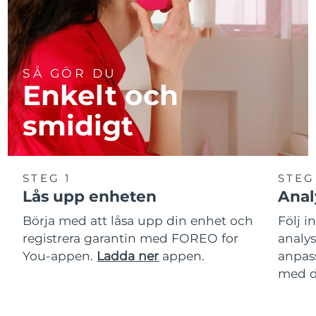
SÅ GÖR DU
Enkelt och
smidigt
STEG 1
STEG
Lås upp enheten
Anal
Börja med att låsa upp din enhet och
Följ i
registrera garantin med FOREO for
analy
You-appen.
Ladda ner
appen.
anpas
med d