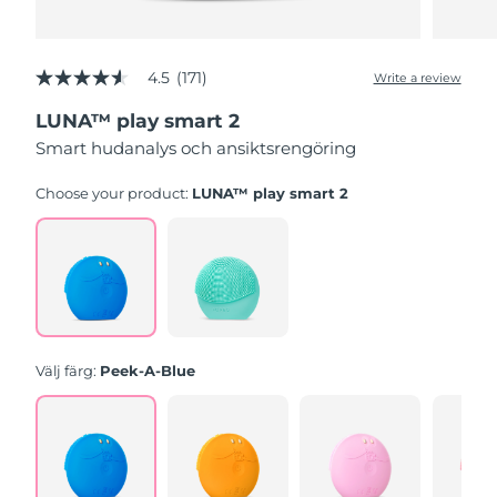
4.5
(171)
Write a review
4.5
out
LUNA™ play smart 2
of
5
Smart hudanalys och ansiktsrengöring
stars,
average
rating
Choose your product:
LUNA™ play smart 2
value.
Read
171
Reviews.
Same
page
link.
Välj färg:
Peek-A-Blue