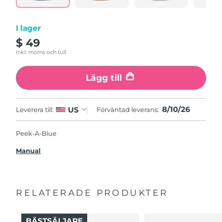
I lager
$ 49
Inkl. moms och tull
Lägg till
8/10/26
US
Leverera till:
Förväntad leverans:
Peek-A-Blue
Manual
RELATERADE PRODUKTER
BÄSTSÄLJARE