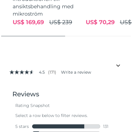
ansiktsbehandling med
mikroström
US$ 169,69
US$ 239
US$ 70,29
US$
4.5
(171)
Write a review
4.5
out
of
5
stars,
average
rating
value.
Read
171
Reviews.
Same
page