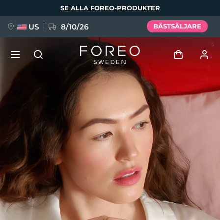
Hoppa
SE ALLA FOREO-PRODUKTER
till
huvudinnehåll
US
8/10/26
BÄSTSÄLJARE
NYHET
Logga in
Språk
BREAKING NEWS
Användarprofil
English
Deutsch
Español
Mina enheter
FAQ™ Pure Beauty-Tech Elixir
Français
Italiano
Português
Mina beställningar
Polski
Svenska
Русский
Türkçe
简体中文
繁體中文
Mina adresser
issa™ Teeth Whitening Set
Mina prenumerationer