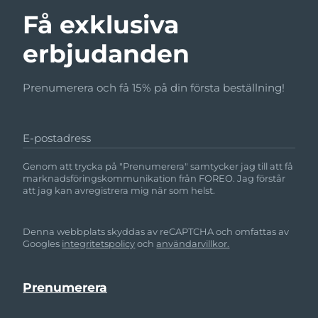
Få exklusiva
erbjudanden
Prenumerera och få 15% på din första beställning!
E-postadress
Genom att trycka på "Prenumerera" samtycker jag till att få
marknadsföringskommunikation från FOREO. Jag förstår
att jag kan avregistrera mig när som helst.
Denna webbplats skyddas av reCAPTCHA och omfattas av
Googles
integritetspolicy
och
användarvillkor.