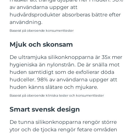
Turkiet
Förväntad leverans
8/10/26
av användarna uppger att
hudvårdsprodukter absorberas bättre efter
Förenade
användning.
Förväntad leverans
8/10/26
Arabemiraten
Baserat på oberoende konsumenttester
Storbritannien
Förväntad leverans
8/9/26
Mjuk och skonsam
USA
Förväntad leverans
8/10/26
De ultramjuka silikonknopparna är 35x mer
hygieniska än nylonstrån. De är snälla mot
Uzbekistan
Förväntad leverans
8/14/26
huden samtidigt som de exfolierar döda
hudceller. 98% av användarna uppger att
Vietnam
Förväntad leverans
8/15/26
huden känns slätare och mjukare.
Baserat på oberoende kliniska tester och konsumenttester
Smart svensk design
De tunna silikonknopparna rengör större
ytor och de tjocka rengör fetare områden