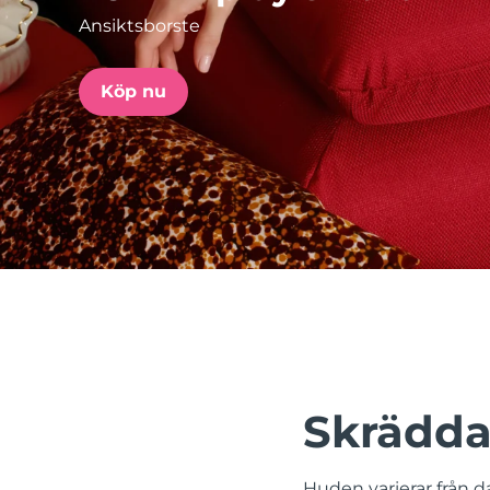
Ansiktsborste
issa™ Teeth Whitening Set
Köp nu
FAQ™ Dual LED Panel
POPULÄR
Specialerbjudanden
Bästsäljare
Skrädda
Huden varierar från da