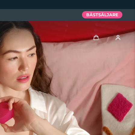
BÄSTSÄLJARE
Logga in
Användarprofil
Mina enheter
Mina beställningar
Mina adresser
Mina prenumerationer