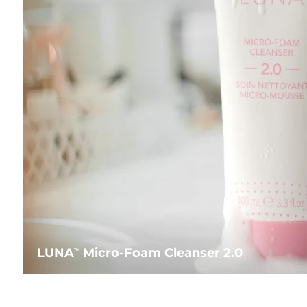
LUNA
Micro-Foam Cleanser 2.0
TM