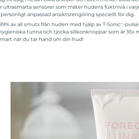
 ultrasmarta sensorer som mäter hudens fuktnivå i varje
ersonligt anpassad ansiktsrengöring speciellt för dig.
99% av all smuts från huden med hjälp av T-Sonic
-pulse
TM
hygieniska tunna och tjocka silikonknoppar som är 35x 
 smart när du tar hand om din hud!