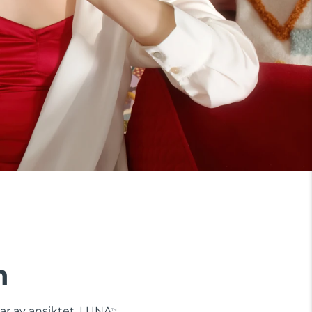
n
lar av ansiktet. LUNA
TM