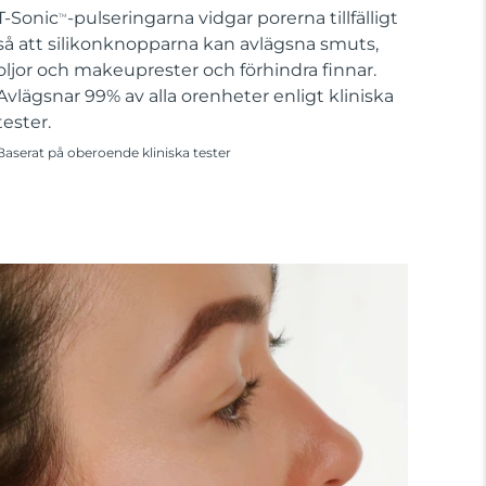
T-Sonic
-pulseringarna vidgar porerna tillfälligt
TM
så att silikonknopparna kan avlägsna smuts,
oljor och makeuprester och förhindra finnar.
Avlägsnar 99% av alla orenheter enligt kliniska
tester.
Baserat på oberoende kliniska tester