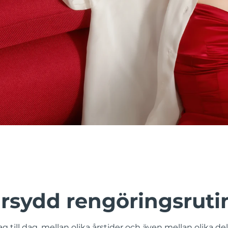
rsydd rengöringsruti
g till dag, mellan olika årstider och även mellan olika de