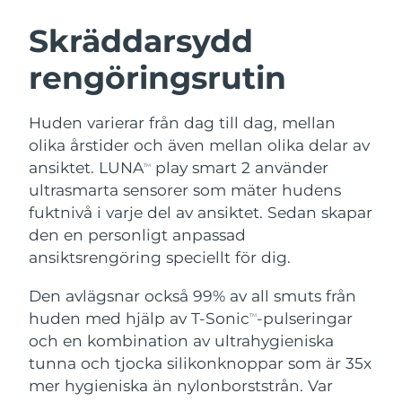
SVENSK SKÖNHETSRUTIN
Österrike
Förväntad leverans
8/9/26
Skräddarsydd
rengöringsrutin
Bahrain
Förväntad leverans
8/10/26
Ansiktsrengöring
Ansiktslyft
Belgien
Förväntad leverans
8/9/26
Huden varierar från dag till dag, mellan
LUNA™ 4-paket
BEAR™ 2-paket
olika årstider och även mellan olika delar av
Bermuda
Förväntad leverans
8/15/26
Anti-aging massage
Microcurrent toning
ansiktet. LUNA
play smart 2 använder
TM
ultrasmarta sensorer som mäter hudens
Bosnien och
Förväntad leverans
8/12/26
fuktnivå i varje del av ansiktet. Sedan skapar
Återfuktning
Munvård
Hercegovina
LUNA™ 4 Plus
BEAR™ 2 go
den en personligt anpassad
UFO™ 3-paket
issa™ 4
Massage, LED heating
Microcurrent toning on-the-go
ansiktsrengöring speciellt för dig.
Brunei
Förväntad leverans
8/14/26
FAQ™ ANTI-AGING-BEHANDLING
Deep facial hydration
Hybrid silicone sonic toothbrush
Den avlägsnar också 99% av all smuts från
Bulgarien
Förväntad leverans
8/9/26
NEW
huden med hjälp av T-Sonic
-pulseringar
LUNA™ 4 Men
BEAR™ 2 eyes & lips
TM
UFO™ 3 LED
issa™ 4 plus
och en kombination av ultrahygieniska
Kanada
For men, anti-aging massage
Microcurrent line smoothing device
Förväntad leverans
8/13/26
Near-infrared and red light therapy
tunna och tjocka silikonknoppar som är 35x
Smart hybrid silicone sonic toothbrush
device
Anti-aging
LED-behandlingar
Chile
mer hygieniska än nylonborststrån. Var
Förväntad leverans
8/13/26