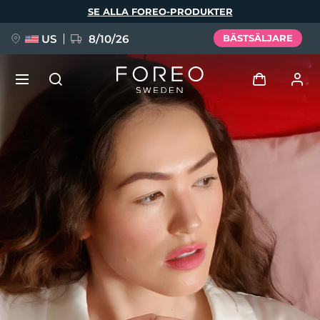
Hoppa
SE ALLA FOREO-PRODUKTER
till
huvudinnehåll
US
8/10/26
BÄSTSÄLJARE
NYHET
Logga in
Språk
BREAKING NEWS
Användarprofil
English
Deutsch
Español
Mina enheter
FAQ™ Pure Beauty-Tech Elixir
Français
Italiano
Português
Mina beställningar
Polski
Svenska
Русский
Türkçe
简体中文
繁體中文
Mina adresser
issa™ Teeth Whitening Set
Mina prenumerationer