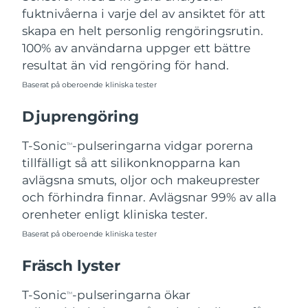
fuktnivåerna i varje del av ansiktet för att
Filippinerna
Förväntad leverans
8/12/26
skapa en helt personlig rengöringsrutin.
Polen
Förväntad leverans
8/10/26
100% av användarna uppger ett bättre
resultat än vid rengöring för hand.
Portugal
Förväntad leverans
8/9/26
Baserat på oberoende kliniska tester
Puerto Rico
Förväntad leverans
8/11/26
Djuprengöring
Qatar
Förväntad leverans
8/10/26
T-Sonic
-pulseringarna vidgar porerna
TM
tillfälligt så att silikonknopparna kan
Réunion
Förväntad leverans
8/14/26
avlägsna smuts, oljor och makeuprester
och förhindra finnar. Avlägsnar 99% av alla
Rumänien
Förväntad leverans
8/9/26
orenheter enligt kliniska tester.
Baserat på oberoende kliniska tester
Ryssland
Förväntad leverans
8/17/26
Fräsch lyster
Saudiarabien
Förväntad leverans
8/10/26
T-Sonic
-pulseringarna ökar
TM
Singapore
Förväntad leverans
8/11/26