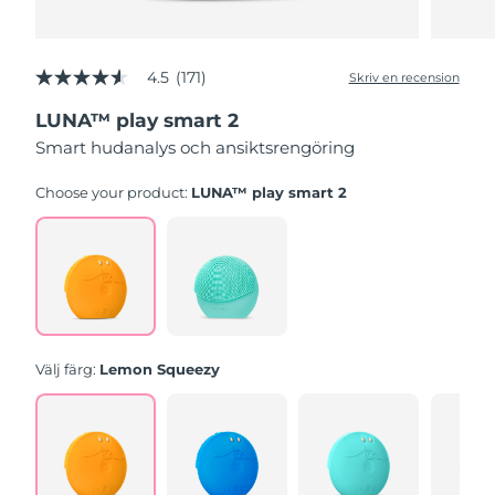
4.5
(171)
Skriv en recension
4.5
av
LUNA™ play smart 2
5
stjärnor,
Smart hudanalys och ansiktsrengöring
genomsnittligt
betyg.
Read
Choose your product:
LUNA™ play smart 2
171
Reviews.
Länk
till
samma
sida.
Välj färg:
Lemon Squeezy