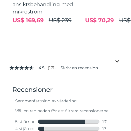
ansiktsbehandling med
mikroström
US$ 169,69
US$ 239
US$ 70,29
US$
4.5
(171)
Skriv en recension
4.5
av
5
stjärnor,
genomsnittligt
betyg.
Read
171
Reviews.
Länk
till
samma
sida.