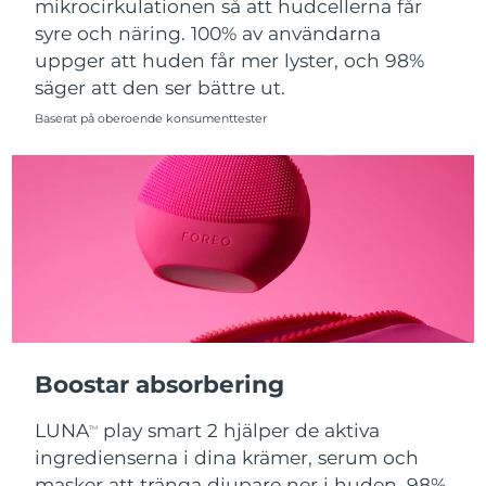
mikrocirkulationen så att hudcellerna får
syre och näring. 100% av användarna
Slovakien
Förväntad leverans
8/9/26
uppger att huden får mer lyster, och 98%
säger att den ser bättre ut.
Slovenien
Förväntad leverans
8/9/26
Baserat på oberoende konsumenttester
Sydafrika
Förväntad leverans
8/17/26
Sydkorea
Förväntad leverans
8/11/26
Spanien
Förväntad leverans
8/9/26
Sverige
Förväntad leverans
8/9/26
Schweiz
Förväntad leverans
8/9/26
Boostar absorbering
Taiwan
Förväntad leverans
8/14/26
LUNA
play smart 2 hjälper de aktiva
TM
Thailand
Förväntad leverans
8/13/26
ingredienserna i dina krämer, serum och
masker att tränga djupare ner i huden. 98%