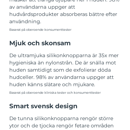
Turkiet
Förväntad leverans
8/10/26
av användarna uppger att
hudvårdsprodukter absorberas bättre efter
Förenade
användning.
Förväntad leverans
8/10/26
Arabemiraten
Baserat på oberoende konsumenttester
Storbritannien
Förväntad leverans
8/9/26
Mjuk och skonsam
USA
Förväntad leverans
8/10/26
De ultramjuka silikonknopparna är 35x mer
hygieniska än nylonstrån. De är snälla mot
Uzbekistan
Förväntad leverans
8/14/26
huden samtidigt som de exfolierar döda
hudceller. 98% av användarna uppger att
Vietnam
Förväntad leverans
8/15/26
huden känns slätare och mjukare.
Baserat på oberoende kliniska tester och konsumenttester
Smart svensk design
De tunna silikonknopparna rengör större
ytor och de tjocka rengör fetare områden