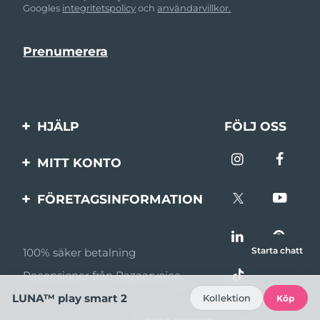
Googles
integritetspolicy
och
användarvillkor.
HJÄLP
FÖLJ OSS
Kontakta oss
MITT KONTO
Beställningar & leverans
Produktregistrering
FÖRETAGSINFORMATION
Garantier & returer
Support
Om FOREO
Vanliga frågor
Starta chatt
100% säker betalning
Affiliateprogram
Batteriinformation
Recensioner från Bazaarvoice
Affiliate-nyheter
LUNA™ play smart 2
Kollektion
Köp
MYSA