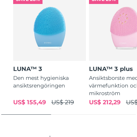
LUNA™ 3
LUNA™ 3 plus
Den mest hygieniska
Ansiktsborste me
ansiktsrengöringen
värmefunktion o
mikroström
US$ 155,49
US$ 219
US$ 212,29
US$