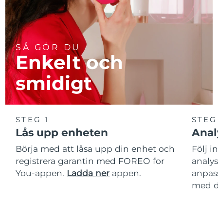
SÅ GÖR DU
Enkelt och
smidigt
STEG 1
STEG
Lås upp enheten
Anal
Börja med att låsa upp din enhet och
Följ i
registrera garantin med FOREO for
analy
You-appen.
Ladda ner
appen.
anpas
med d