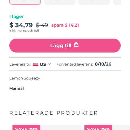
I lager
$ 34,79
$ 49
spara
$ 14,21
Inkl. moms och tull
Lägg till
8/10/26
US
Leverera till:
Förväntad leverans:
Lemon Squeezy
Manual
RELATERADE PRODUKTER
SAVE 28%
SAVE 29%