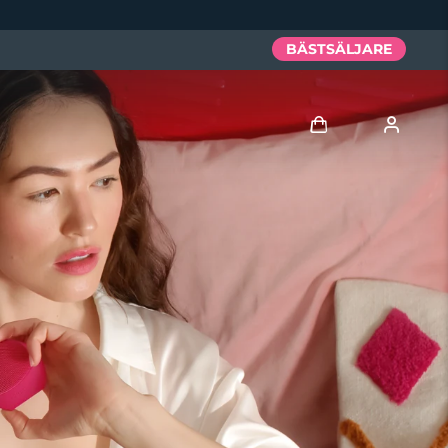
BÄSTSÄLJARE
Logga in
Användarprofil
Mina enheter
Mina beställningar
Mina adresser
Mina prenumerationer