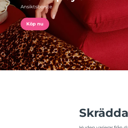
Ansiktsborste
issa™ Teeth Whitening Set
Köp nu
FAQ™ Dual LED Panel
POPULÄR
Specialerbjudanden
Bästsäljare
Skrädda
Huden varierar från da