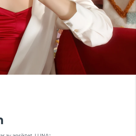
n
lar av ansiktet. LUNA
TM