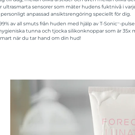
 ultrasmarta sensorer som mäter hudens fuktnivå i varje
ersonligt anpassad ansiktsrengöring speciellt för dig.
99% av all smuts från huden med hjälp av T-Sonic
-pulse
TM
hygieniska tunna och tjocka silikonknoppar som är 35x 
 smart när du tar hand om din hud!