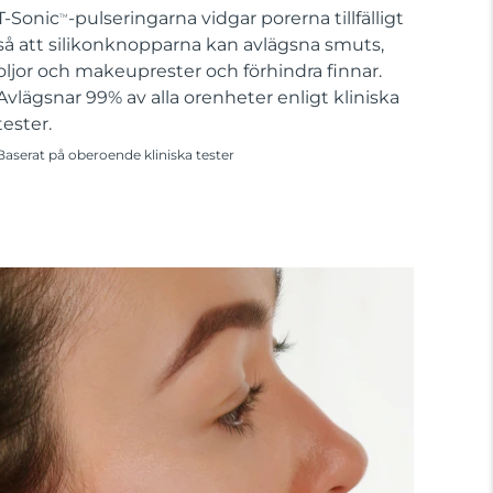
T-Sonic
-pulseringarna vidgar porerna tillfälligt
TM
så att silikonknopparna kan avlägsna smuts,
oljor och makeuprester och förhindra finnar.
Avlägsnar 99% av alla orenheter enligt kliniska
tester.
Baserat på oberoende kliniska tester