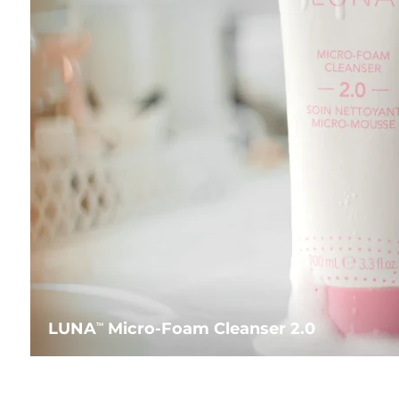
LUNA
Micro-Foam Cleanser 2.0
TM