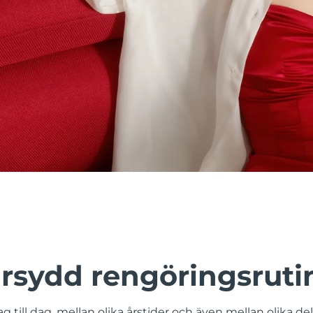
rsydd rengöringsruti
g till dag, mellan olika årstider och även mellan olika de