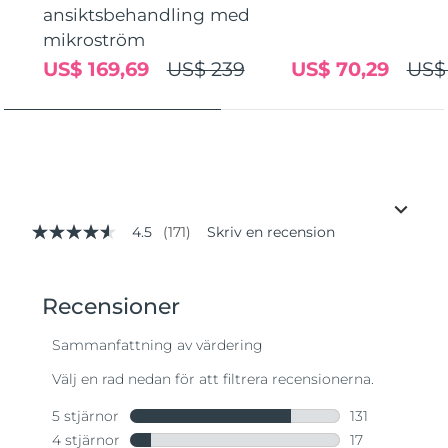
ansiktsbehandling med
mikroström
US$ 169,69
US$ 239
US$ 70,29
US$
4.5
(171)
Skriv en recension
4.5
av
5
stjärnor,
genomsnittligt
betyg.
Read
171
Reviews.
Länk
till
samma
sida.