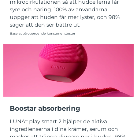
mikrocirkulationen så att hudcellerna får
syre och näring. 100% av användarna
Slovakien
Förväntad leverans
8/8/26
uppger att huden får mer lyster, och 98%
säger att den ser bättre ut.
Slovenien
Förväntad leverans
8/8/26
Baserat på oberoende konsumenttester
Sydafrika
Förväntad leverans
8/16/26
Sydkorea
Förväntad leverans
8/10/26
Spanien
Förväntad leverans
8/8/26
Sverige
Förväntad leverans
8/8/26
Schweiz
Förväntad leverans
8/8/26
Boostar absorbering
Taiwan
Förväntad leverans
8/13/26
LUNA
play smart 2 hjälper de aktiva
TM
Thailand
Förväntad leverans
8/12/26
ingredienserna i dina krämer, serum och
masker att tränga djupare ner i huden. 98%