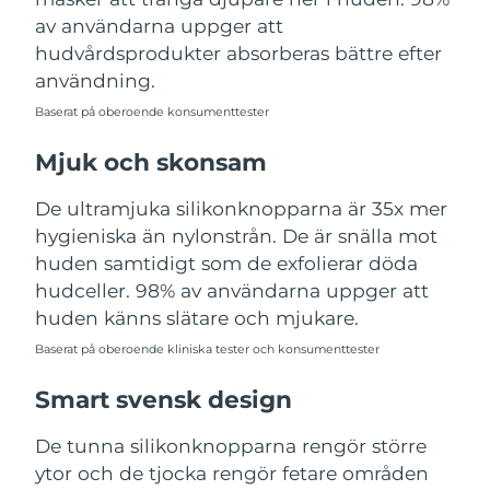
Turkiet
Förväntad leverans
8/9/26
av användarna uppger att
hudvårdsprodukter absorberas bättre efter
Förenade
användning.
Förväntad leverans
8/9/26
Arabemiraten
Baserat på oberoende konsumenttester
Storbritannien
Förväntad leverans
8/8/26
Mjuk och skonsam
USA
Förväntad leverans
8/9/26
De ultramjuka silikonknopparna är 35x mer
hygieniska än nylonstrån. De är snälla mot
Uzbekistan
Förväntad leverans
8/13/26
huden samtidigt som de exfolierar döda
hudceller. 98% av användarna uppger att
Vietnam
Förväntad leverans
8/14/26
huden känns slätare och mjukare.
Baserat på oberoende kliniska tester och konsumenttester
Smart svensk design
De tunna silikonknopparna rengör större
ytor och de tjocka rengör fetare områden