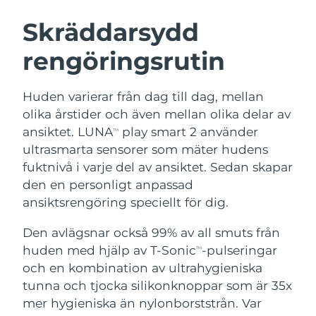
SVENSK SKÖNHETSRUTIN
Österrike
Förväntad leverans
8/8/26
Skräddarsydd
rengöringsrutin
Bahrain
Förväntad leverans
8/9/26
Ansiktsrengöring
Ansiktslyft
Belgien
Förväntad leverans
8/8/26
Huden varierar från dag till dag, mellan
LUNA™ 4-paket
BEAR™ 2-paket
olika årstider och även mellan olika delar av
Bermuda
Förväntad leverans
8/14/26
Anti-aging massage
Microcurrent toning
ansiktet. LUNA
play smart 2 använder
TM
ultrasmarta sensorer som mäter hudens
Bosnien och
Förväntad leverans
8/11/26
fuktnivå i varje del av ansiktet. Sedan skapar
Återfuktning
Munvård
Hercegovina
LUNA™ 4 Plus
BEAR™ 2 go
den en personligt anpassad
UFO™ 3-paket
issa™ 4
Massage, LED heating
Microcurrent toning on-the-go
ansiktsrengöring speciellt för dig.
Brunei
Förväntad leverans
8/13/26
FAQ™ ANTI-AGING-BEHANDLING
Deep facial hydration
Hybrid silicone sonic toothbrush
Den avlägsnar också 99% av all smuts från
Bulgarien
Förväntad leverans
8/8/26
NEW
huden med hjälp av T-Sonic
-pulseringar
LUNA™ 4 Men
BEAR™ 2 eyes & lips
TM
UFO™ 3 LED
issa™ 4 plus
och en kombination av ultrahygieniska
Kanada
For men, anti-aging massage
Microcurrent line smoothing device
Förväntad leverans
8/12/26
Near-infrared and red light therapy
tunna och tjocka silikonknoppar som är 35x
Smart hybrid silicone sonic toothbrush
device
Anti-aging
LED-behandlingar
Chile
mer hygieniska än nylonborststrån. Var
Förväntad leverans
8/12/26