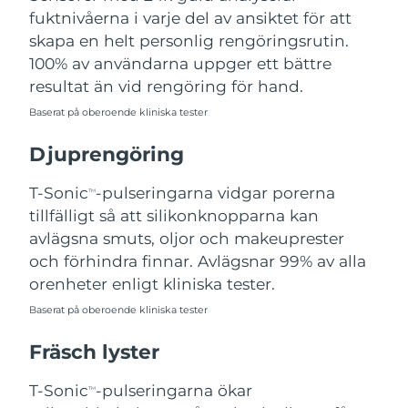
fuktnivåerna i varje del av ansiktet för att
Filippinerna
Förväntad leverans
8/11/26
skapa en helt personlig rengöringsrutin.
Polen
Förväntad leverans
8/9/26
100% av användarna uppger ett bättre
resultat än vid rengöring för hand.
Portugal
Förväntad leverans
8/8/26
Baserat på oberoende kliniska tester
Puerto Rico
Förväntad leverans
8/10/26
Djuprengöring
Qatar
Förväntad leverans
8/9/26
T-Sonic
-pulseringarna vidgar porerna
TM
tillfälligt så att silikonknopparna kan
Réunion
Förväntad leverans
8/13/26
avlägsna smuts, oljor och makeuprester
och förhindra finnar. Avlägsnar 99% av alla
Rumänien
Förväntad leverans
8/8/26
orenheter enligt kliniska tester.
Baserat på oberoende kliniska tester
Ryssland
Förväntad leverans
8/16/26
Fräsch lyster
Saudiarabien
Förväntad leverans
8/9/26
T-Sonic
-pulseringarna ökar
TM
Singapore
Förväntad leverans
8/10/26