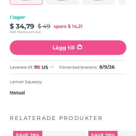
I lager
$ 34,79
$ 49
spara
$ 14,21
Inkl. moms och tull
Lägg till
8/9/26
US
Leverera till:
Förväntad leverans:
Lemon Squeezy
Manual
RELATERADE PRODUKTER
SAVE 28%
SAVE 29%