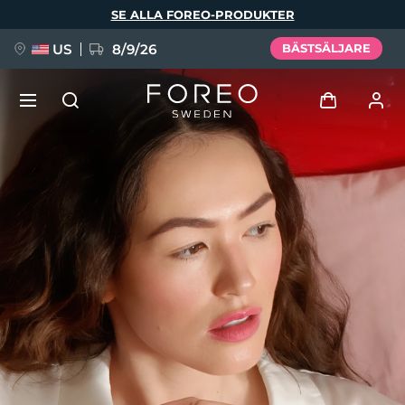
Hoppa
SE ALLA FOREO-PRODUKTER
till
huvudinnehåll
US
8/9/26
BÄSTSÄLJARE
NYHET
Logga in
Språk
BREAKING NEWS
Användarprofil
English
Deutsch
Español
Mina enheter
FAQ™ Pure Beauty-Tech Elixir
Français
Italiano
Português
Mina beställningar
Polski
Svenska
Русский
Türkçe
简体中文
繁體中文
Mina adresser
issa™ Teeth Whitening Set
Mina prenumerationer