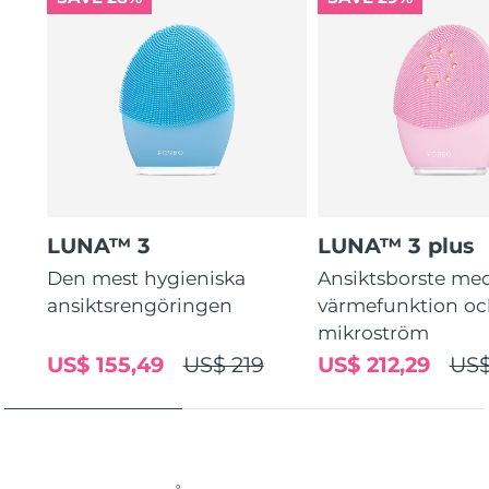
LUNA™ 3
LUNA™ 3 plus
Den mest hygieniska
Ansiktsborste me
ansiktsrengöringen
värmefunktion o
mikroström
US$ 155,49
US$ 219
US$ 212,29
US$