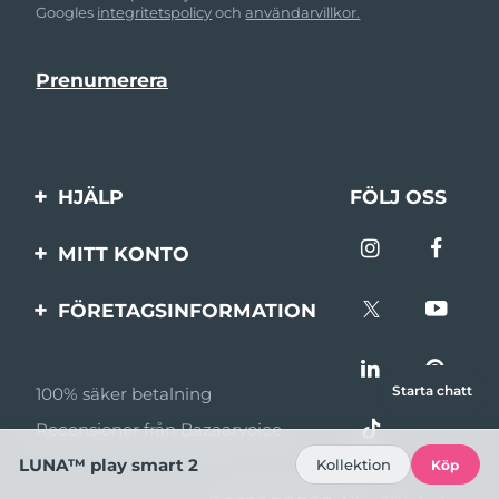
Googles
integritetspolicy
och
användarvillkor.
HJÄLP
FÖLJ OSS
Kontakta oss
MITT KONTO
Beställningar & leverans
Produktregistrering
FÖRETAGSINFORMATION
Garantier & returer
Support
Om FOREO
Vanliga frågor
Starta chatt
100% säker betalning
Affiliateprogram
Batteriinformation
Recensioner från Bazaarvoice
Affiliate-nyheter
LUNA™ play smart 2
Kollektion
Köp
MYSA