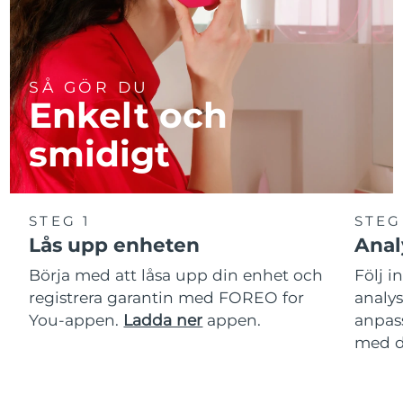
SÅ GÖR DU
Enkelt och
smidigt
STEG 1
STEG
Lås upp enheten
Anal
Börja med att låsa upp din enhet och
Följ i
registrera garantin med FOREO for
analy
You-appen.
Ladda ner
appen.
anpas
med d