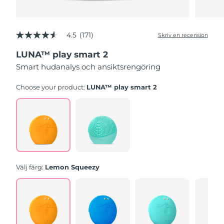
4.5
(171)
Skriv en recension
4.5
av
LUNA™ play smart 2
5
stjärnor,
Smart hudanalys och ansiktsrengöring
genomsnittligt
betyg.
Read
Choose your product:
LUNA™ play smart 2
171
Reviews.
Länk
till
samma
sida.
Välj färg:
Lemon Squeezy