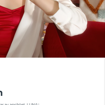
n
lar av ansiktet. LUNA
TM