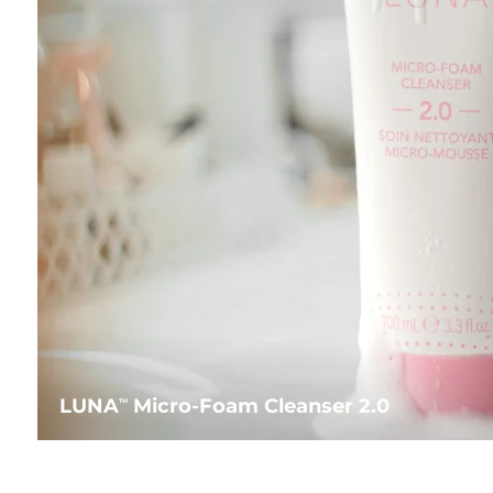
LUNA
Micro-Foam Cleanser 2.0
TM