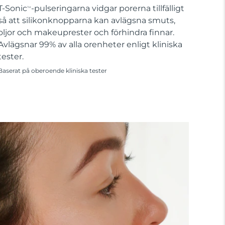
T-Sonic
-pulseringarna vidgar porerna tillfälligt
TM
så att silikonknopparna kan avlägsna smuts,
oljor och makeuprester och förhindra finnar.
Avlägsnar 99% av alla orenheter enligt kliniska
tester.
Baserat på oberoende kliniska tester