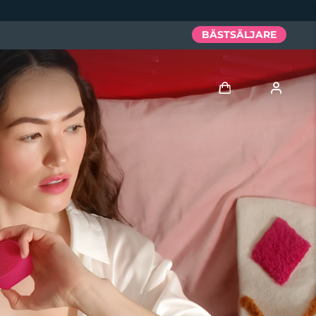
BÄSTSÄLJARE
Logga in
Användarprofil
Mina enheter
Mina beställningar
Mina adresser
Mina prenumerationer