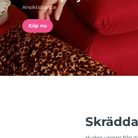
Ansiktsborste
issa™ Teeth Whitening Set
Köp nu
FAQ™ Dual LED Panel
POPULÄR
Specialerbjudanden
Bästsäljare
Skrädda
Huden varierar från da