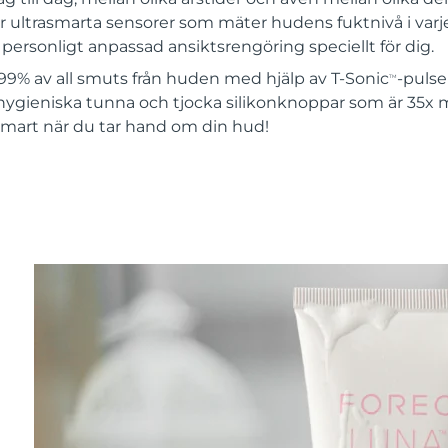
 ultrasmarta sensorer som mäter hudens fuktnivå i varje
ersonligt anpassad ansiktsrengöring speciellt för dig.
99% av all smuts från huden med hjälp av T-Sonic
-pulse
TM
hygieniska tunna och tjocka silikonknoppar som är 35x 
 smart när du tar hand om din hud!