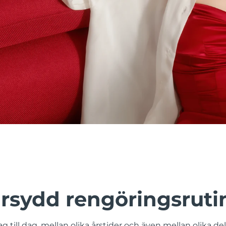
rsydd rengöringsruti
g till dag, mellan olika årstider och även mellan olika de