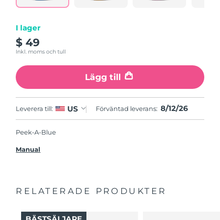
I lager
$ 49
Inkl. moms och tull
Lägg till
8/12/26
US
Leverera till:
Förväntad leverans:
Peek-A-Blue
Manual
RELATERADE PRODUKTER
BÄSTSÄLJARE