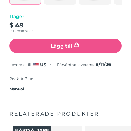
I lager
$ 49
Inkl. moms och tull
Lägg till
8/11/26
US
Leverera till:
Förväntad leverans:
Peek-A-Blue
Manual
RELATERADE PRODUKTER
BÄSTSÄLJARE