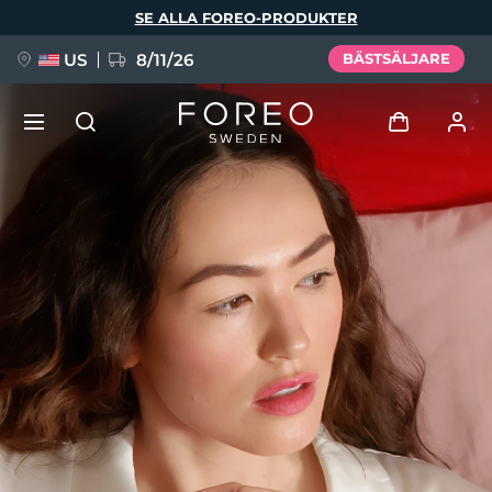
Hoppa
SE ALLA FOREO-PRODUKTER
till
huvudinnehåll
US
8/11/26
BÄSTSÄLJARE
NYHET
Logga in
Språk
BREAKING NEWS
Användarprofil
English
Deutsch
Español
Mina enheter
FAQ™ Pure Beauty-Tech Elixir
Français
Italiano
Português
Mina beställningar
Polski
Svenska
Русский
Türkçe
简体中文
繁體中文
Mina adresser
issa™ Teeth Whitening Set
Mina prenumerationer