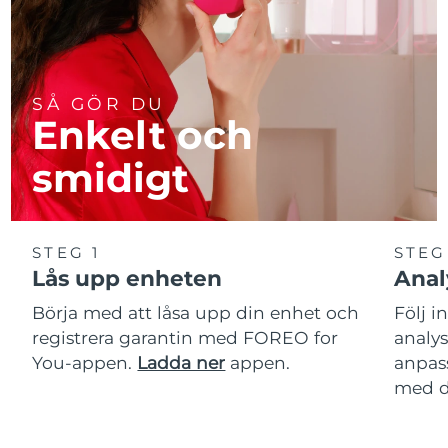
SÅ GÖR DU
Enkelt och
smidigt
STEG 1
STEG
Lås upp enheten
Anal
Börja med att låsa upp din enhet och
Följ i
registrera garantin med FOREO for
analy
You-appen.
Ladda ner
appen.
anpas
med d