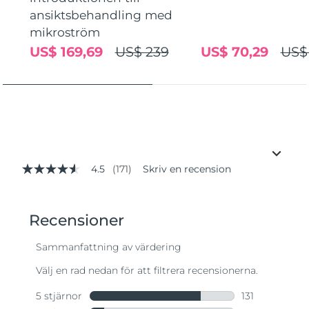
ansiktsbehandling med
mikroström
US$ 169,69
US$ 239
US$ 70,29
US$
4.5
(171)
Skriv en recension
4.5
av
5
stjärnor,
genomsnittligt
betyg.
Read
171
Reviews.
Länk
till
samma
sida.