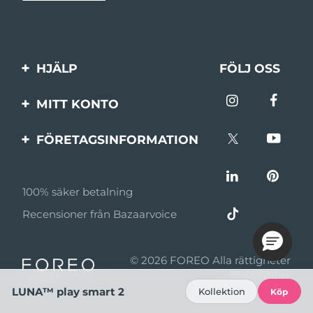
HJÄLP
FÖLJ OSS
Kontakta oss
MITT KONTO
Beställningar & leverans
Produktregistrering
FÖRETAGSINFORMATION
Garantier & returer
Support
Om FOREO
Vanliga frågor
100% säker betalning
Affiliateprogram
Batteriinformation
Recensioner från Bazaarvoice
Affiliate-nyheter
MYSA
© 2026 FOREO Alla rättigheter
Återförsäljare
förbehållna
LUNA™ play smart 2
Kollektion
Köp
Användningsvillkor