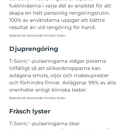
fuktnivåerna i varje del av ansiktet för att
Filippinerna
Förväntad leverans
8/13/26
skapa en helt personlig rengöringsrutin.
Polen
Förväntad leverans
8/11/26
100% av användarna uppger ett bättre
resultat än vid rengöring för hand.
Portugal
Förväntad leverans
8/10/26
Baserat på oberoende kliniska tester
Puerto Rico
Förväntad leverans
8/12/26
Djuprengöring
Qatar
Förväntad leverans
8/11/26
T-Sonic
-pulseringarna vidgar porerna
TM
tillfälligt så att silikonknopparna kan
Réunion
Förväntad leverans
8/15/26
avlägsna smuts, oljor och makeuprester
och förhindra finnar. Avlägsnar 99% av alla
Rumänien
Förväntad leverans
8/10/26
orenheter enligt kliniska tester.
Baserat på oberoende kliniska tester
Ryssland
Förväntad leverans
8/18/26
Fräsch lyster
Saudiarabien
Förväntad leverans
8/11/26
T-Sonic
-pulseringarna ökar
TM
Singapore
Förväntad leverans
8/12/26