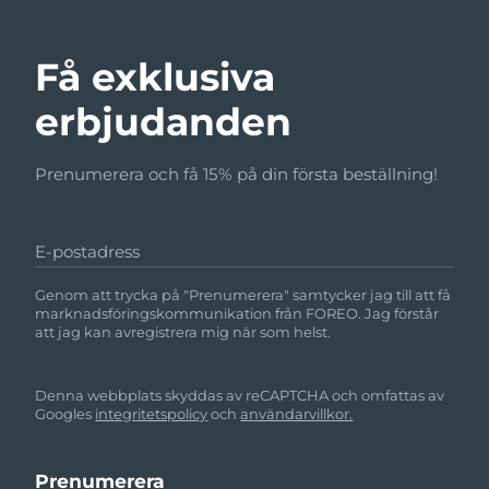
Få exklusiva
erbjudanden
Prenumerera och få 15% på din första beställning!
E-postadress
Genom att trycka på "Prenumerera" samtycker jag till att få
marknadsföringskommunikation från FOREO. Jag förstår
att jag kan avregistrera mig när som helst.
Denna webbplats skyddas av reCAPTCHA och omfattas av
Googles
integritetspolicy
och
användarvillkor.