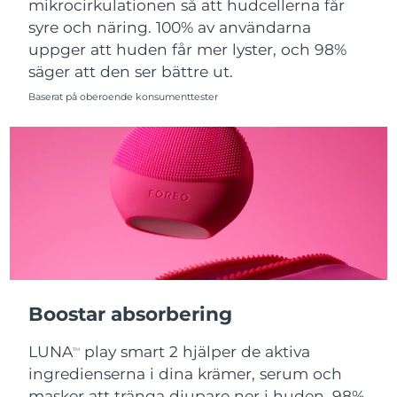
mikrocirkulationen så att hudcellerna får
syre och näring. 100% av användarna
Slovakien
Förväntad leverans
8/10/26
uppger att huden får mer lyster, och 98%
säger att den ser bättre ut.
Slovenien
Förväntad leverans
8/10/26
Baserat på oberoende konsumenttester
Sydafrika
Förväntad leverans
8/18/26
Sydkorea
Förväntad leverans
8/12/26
Spanien
Förväntad leverans
8/10/26
Sverige
Förväntad leverans
8/10/26
Schweiz
Förväntad leverans
8/10/26
Boostar absorbering
Taiwan
Förväntad leverans
8/15/26
LUNA
play smart 2 hjälper de aktiva
TM
Thailand
Förväntad leverans
8/14/26
ingredienserna i dina krämer, serum och
masker att tränga djupare ner i huden. 98%