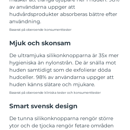
Turkiet
Förväntad leverans
8/11/26
av användarna uppger att
hudvårdsprodukter absorberas bättre efter
Förenade
användning.
Förväntad leverans
8/11/26
Arabemiraten
Baserat på oberoende konsumenttester
Storbritannien
Förväntad leverans
8/10/26
Mjuk och skonsam
USA
Förväntad leverans
8/11/26
De ultramjuka silikonknopparna är 35x mer
hygieniska än nylonstrån. De är snälla mot
Uzbekistan
Förväntad leverans
8/15/26
huden samtidigt som de exfolierar döda
hudceller. 98% av användarna uppger att
Vietnam
Förväntad leverans
8/16/26
huden känns slätare och mjukare.
Baserat på oberoende kliniska tester och konsumenttester
Smart svensk design
De tunna silikonknopparna rengör större
ytor och de tjocka rengör fetare områden