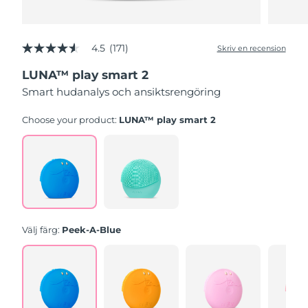
4.5
(171)
Skriv en recension
4.5
av
LUNA™ play smart 2
5
stjärnor,
Smart hudanalys och ansiktsrengöring
genomsnittligt
betyg.
Read
Choose your product:
LUNA™ play smart 2
171
Reviews.
Länk
till
samma
sida.
Välj färg:
Peek-A-Blue