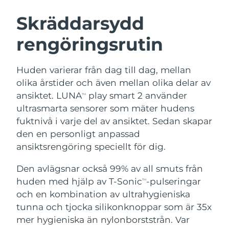
SVENSK SKÖNHETSRUTIN
Österrike
Förväntad leverans
8/10/26
Skräddarsydd
rengöringsrutin
Bahrain
Förväntad leverans
8/11/26
Ansiktsrengöring
Ansiktslyft
Belgien
Förväntad leverans
8/10/26
Huden varierar från dag till dag, mellan
LUNA™ 4-paket
BEAR™ 2-paket
olika årstider och även mellan olika delar av
Bermuda
Förväntad leverans
8/16/26
Anti-aging massage
Microcurrent toning
ansiktet. LUNA
play smart 2 använder
TM
ultrasmarta sensorer som mäter hudens
Bosnien och
Förväntad leverans
8/13/26
fuktnivå i varje del av ansiktet. Sedan skapar
Återfuktning
Munvård
Hercegovina
LUNA™ 4 Plus
BEAR™ 2 go
den en personligt anpassad
UFO™ 3-paket
issa™ 4
Massage, LED heating
Microcurrent toning on-the-go
ansiktsrengöring speciellt för dig.
Brunei
Förväntad leverans
8/15/26
FAQ™ ANTI-AGING-BEHANDLING
Deep facial hydration
Hybrid silicone sonic toothbrush
Den avlägsnar också 99% av all smuts från
Bulgarien
Förväntad leverans
8/10/26
NEW
huden med hjälp av T-Sonic
-pulseringar
LUNA™ 4 Men
BEAR™ 2 eyes & lips
TM
UFO™ 3 LED
issa™ 4 plus
och en kombination av ultrahygieniska
Kanada
For men, anti-aging massage
Microcurrent line smoothing device
Förväntad leverans
8/14/26
Near-infrared and red light therapy
tunna och tjocka silikonknoppar som är 35x
Smart hybrid silicone sonic toothbrush
device
Anti-aging
LED-behandlingar
Chile
mer hygieniska än nylonborststrån. Var
Förväntad leverans
8/14/26