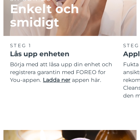
Enkelt och
smidigt
STEG 1
STEG
Lås upp enheten
Appl
Börja med att låsa upp din enhet och
Fukta 
registrera garantin med FOREO for
ansikt
You-appen.
Ladda ner
appen här.
rekom
Clean
den m