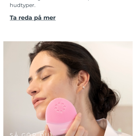
hudtyper.
Ta reda på mer
SÅ GÖR DU