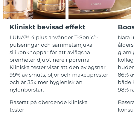
Advanced pore care essentials
For healthy hair
18% PAP
Israel
Förväntad leverans
8/13/26
Kosmetika
Man
Italien
Förväntad leverans
8/9/26
Kliniskt bevisad effekt
Boos
Japan
Förväntad leverans
8/12/26
LUNA™ 4 plus använder T-Sonic
-
Nära i
TM
pulseringar och sammetsmjuka
ålders
Handla allt
Jersey
Förväntad leverans
8/14/26
silikonknoppar för att avlägsna
glåmi
orenheter djupt nere i porerna.
kollag
Kazakstan
Förväntad leverans
8/11/26
Kliniska tester visar att den avlägsnar
huden 
FOREO APP
99% av smuts, oljor och makeuprester
86% a
Kuwait
Förväntad leverans
8/9/26
och är 35x mer hygienisk än
både 
OM FOREO
nylonborstar.
98% ra
Lettland
Förväntad leverans
8/9/26
Baserat på oberoende kliniska
Baser
Libanon
Förväntad leverans
8/10/26
tester
konsu
Litauen
Förväntad leverans
8/9/26
Luxemburg
Förväntad leverans
8/9/26