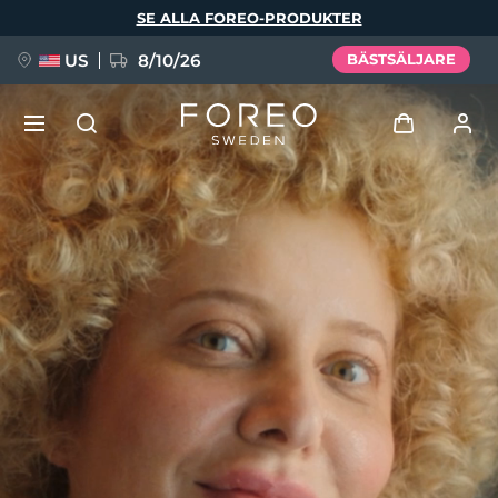
Hoppa
SE ALLA FOREO-PRODUKTER
till
huvudinnehåll
US
8/10/26
BÄSTSÄLJARE
NYHET
Logga in
Språk
BREAKING NEWS
Användarprofil
English
Deutsch
Español
Mina enheter
FAQ™ Pure Beauty-Tech Elixir
Français
Italiano
Português
Mina beställningar
Polski
Svenska
Русский
Türkçe
简体中文
繁體中文
Mina adresser
issa™ Teeth Whitening Set
Mina prenumerationer