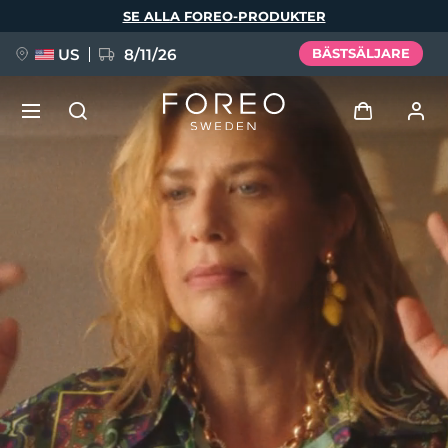
Hoppa
SE ALLA FOREO-PRODUKTER
till
huvudinnehåll
US
8/11/26
BÄSTSÄLJARE
NYHET
Logga in
Språk
BREAKING NEWS
Användarprofil
English
Deutsch
Español
Mina enheter
FAQ™ Pure Beauty-Tech Elixir
Français
Italiano
Português
Mina beställningar
Polski
Svenska
Русский
Türkçe
简体中文
繁體中文
Mina adresser
issa™ Teeth Whitening Set
Mina prenumerationer