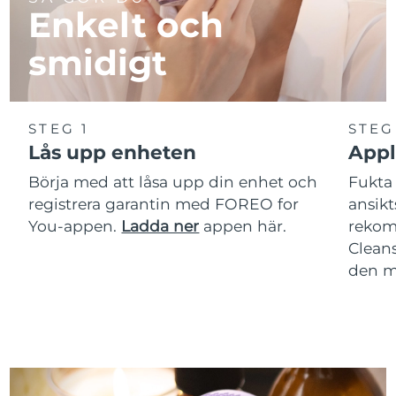
Enkelt och
smidigt
STEG 1
STEG
Lås upp enheten
Appl
Börja med att låsa upp din enhet och
Fukta 
registrera garantin med FOREO for
ansikt
You-appen.
Ladda ner
appen här.
rekom
Clean
den m