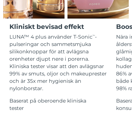
Advanced pore care essentials
For healthy hair
18% PAP
Israel
Förväntad leverans
8/14/26
Kosmetika
Man
Italien
Förväntad leverans
8/10/26
Kliniskt bevisad effekt
Boos
Japan
Förväntad leverans
8/13/26
LUNA™ 4 plus använder T-Sonic
-
Nära i
TM
pulseringar och sammetsmjuka
ålders
Handla allt
Jersey
Förväntad leverans
8/15/26
silikonknoppar för att avlägsna
glåmi
orenheter djupt nere i porerna.
kollag
Kazakstan
Förväntad leverans
8/12/26
Kliniska tester visar att den avlägsnar
huden 
FOREO APP
99% av smuts, oljor och makeuprester
86% a
Kuwait
Förväntad leverans
8/10/26
och är 35x mer hygienisk än
både 
OM FOREO
nylonborstar.
98% ra
Lettland
Förväntad leverans
8/10/26
Baserat på oberoende kliniska
Baser
Libanon
Förväntad leverans
8/11/26
tester
konsu
Litauen
Förväntad leverans
8/10/26
Luxemburg
Förväntad leverans
8/10/26