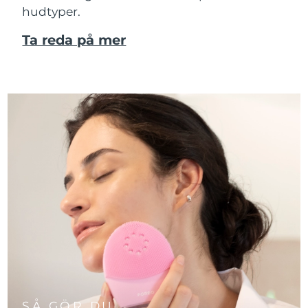
hudtyper.
Ta reda på mer
SÅ GÖR DU