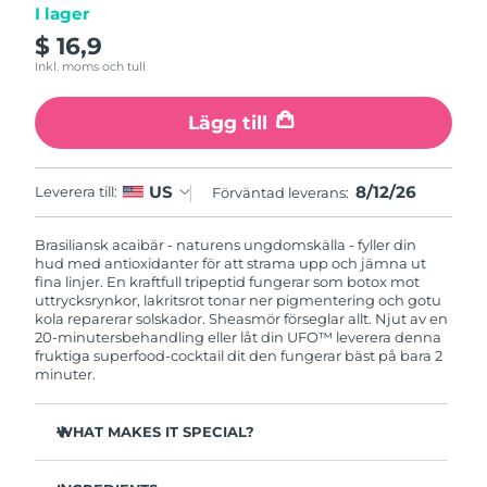
I lager
$ 16,9
Macao SAR
Förväntad leverans
8/12/26
Inkl. moms och tull
Malaysia
Förväntad leverans
8/13/26
Lägg till
Malta
Förväntad leverans
8/10/26
8/12/26
US
Leverera till:
Förväntad leverans:
Mexiko
Förväntad leverans
8/14/26
Brasiliansk acaibär - naturens ungdomskälla - fyller din
Monaco
Förväntad leverans
8/11/26
hud med antioxidanter för att strama upp och jämna ut
fina linjer. En kraftfull tripeptid fungerar som botox mot
uttrycksrynkor, lakritsrot tonar ner pigmentering och gotu
Nederländerna
Förväntad leverans
8/10/26
kola reparerar solskador. Sheasmör förseglar allt. Njut av en
20-minutersbehandling eller låt din UFO™ leverera denna
Nya Zeeland
fruktiga superfood-cocktail dit den fungerar bäst på bara 2
Förväntad leverans
8/10/26
minuter.
Norge
Förväntad leverans
8/10/26
WHAT MAKES IT SPECIAL?
Oman
Förväntad leverans
8/13/26
Olivolja och jojobaolja närer och återställer balansen -