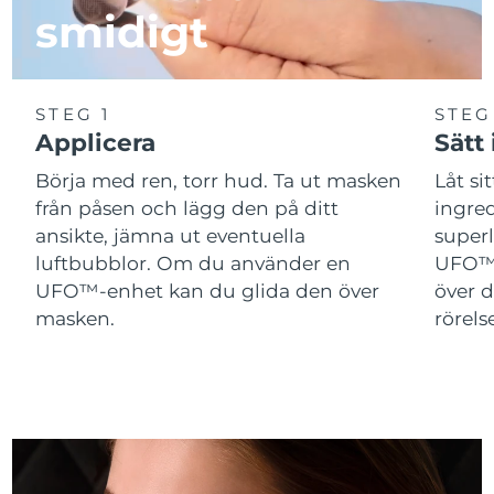
smidigt
Slovakien
Förväntad leverans
8/10/26
Slovenien
Förväntad leverans
8/10/26
STEG 1
STEG
Applicera
Sätt
Sydafrika
Förväntad leverans
8/18/26
Börja med ren, torr hud. Ta ut masken
Låt si
Sydkorea
Förväntad leverans
8/12/26
från påsen och lägg den på ditt
ingred
ansikte, jämna ut eventuella
superl
Spanien
Förväntad leverans
8/10/26
luftbubblor. Om du använder en
UFO™ 
UFO™-enhet kan du glida den över
över d
Sverige
Förväntad leverans
8/10/26
masken.
rörelse
Schweiz
Förväntad leverans
8/10/26
Taiwan
Förväntad leverans
8/15/26
Thailand
Förväntad leverans
8/14/26