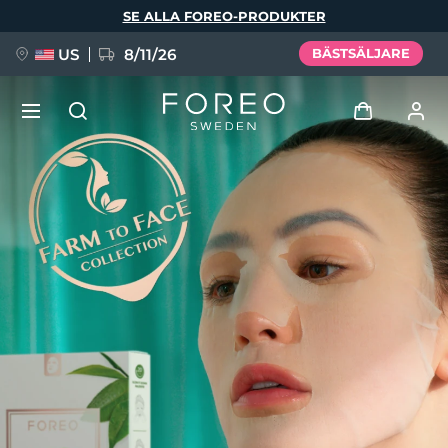
Hoppa
SE ALLA FOREO-PRODUKTER
till
huvudinnehåll
US
8/11/26
BÄSTSÄLJARE
NYHET
Logga in
Språk
BREAKING NEWS
Användarprofil
English
Deutsch
Español
Mina enheter
FAQ™ Pure Beauty-Tech Elixir
Français
Italiano
Português
Mina beställningar
Polski
Svenska
Русский
Türkçe
简体中文
繁體中文
Mina adresser
issa™ Teeth Whitening Set
Mina prenumerationer