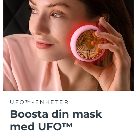
Turkiet
Förväntad leverans
8/11/26
Förenade
Förväntad leverans
8/11/26
Arabemiraten
Storbritannien
Förväntad leverans
8/10/26
USA
Förväntad leverans
8/11/26
Uzbekistan
Förväntad leverans
8/15/26
Vietnam
Förväntad leverans
8/16/26
UFO™-ENHETER
Boosta din mask
med UFO™