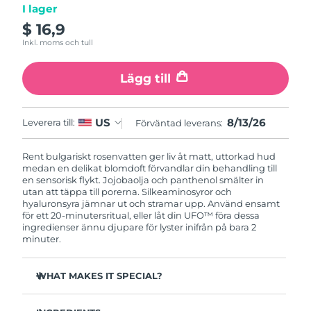
I lager
$ 16,9
Macao SAR
Förväntad leverans
8/14/26
Inkl. moms och tull
Malaysia
Förväntad leverans
8/15/26
Lägg till
Malta
Förväntad leverans
8/12/26
8/13/26
US
Leverera till:
Förväntad leverans:
Mexiko
Förväntad leverans
8/16/26
Rent bulgariskt rosenvatten ger liv åt matt, uttorkad hud
Monaco
Förväntad leverans
8/13/26
medan en delikat blomdoft förvandlar din behandling till
en sensorisk flykt. Jojobaolja och panthenol smälter in
utan att täppa till porerna. Silkeaminosyror och
Nederländerna
Förväntad leverans
8/12/26
hyaluronsyra jämnar ut och stramar upp. Använd ensamt
för ett 20-minutersritual, eller låt din UFO™ föra dessa
Nya Zeeland
ingredienser ännu djupare för lyster inifrån på bara 2
Förväntad leverans
8/12/26
minuter.
Norge
Förväntad leverans
8/12/26
WHAT MAKES IT SPECIAL?
Oman
Förväntad leverans
8/15/26
Olivolja och vitamin E ger antioxidantskydd mot