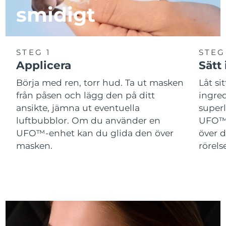
smidigt
Slovakien
Förväntad leverans
8/12/26
Slovenien
Förväntad leverans
8/12/26
STEG 1
STEG
Applicera
Sätt
Sydafrika
Förväntad leverans
8/20/26
Börja med ren, torr hud. Ta ut masken
Låt si
Sydkorea
Förväntad leverans
8/14/26
från påsen och lägg den på ditt
ingred
ansikte, jämna ut eventuella
superl
Spanien
Förväntad leverans
8/12/26
luftbubblor. Om du använder en
UFO™ 
UFO™-enhet kan du glida den över
över d
Sverige
Förväntad leverans
8/12/26
masken.
rörelse
Schweiz
Förväntad leverans
8/12/26
Taiwan
Förväntad leverans
8/17/26
Thailand
Förväntad leverans
8/16/26