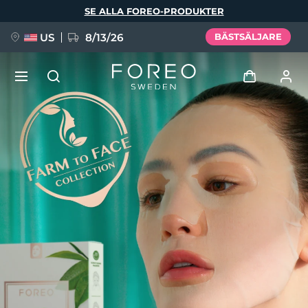
Hoppa
SE ALLA FOREO-PRODUKTER
till
huvudinnehåll
US
8/13/26
BÄSTSÄLJARE
NYHET
Logga in
Språk
BREAKING NEWS
Användarprofil
English
Deutsch
Español
Mina enheter
FAQ™ Pure Beauty-Tech Elixir
Français
Italiano
Português
Mina beställningar
Polski
Svenska
Русский
Türkçe
简体中文
繁體中文
Mina adresser
issa™ Teeth Whitening Set
Mina prenumerationer