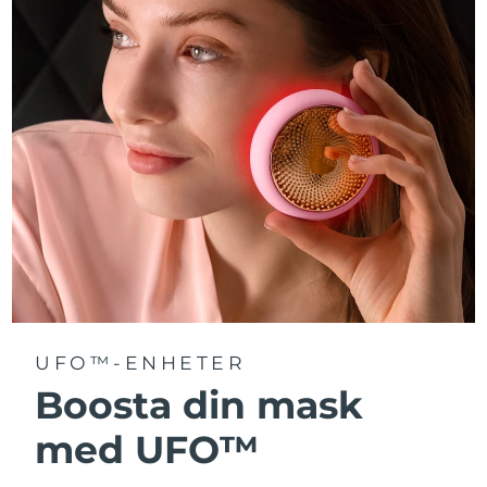
Turkiet
Förväntad leverans
8/13/26
Förenade
Förväntad leverans
8/13/26
Arabemiraten
Storbritannien
Förväntad leverans
8/12/26
USA
Förväntad leverans
8/13/26
Uzbekistan
Förväntad leverans
8/17/26
Vietnam
Förväntad leverans
8/18/26
UFO™-ENHETER
Boosta din mask
med UFO™