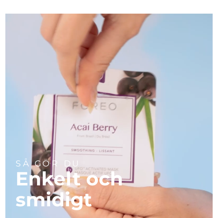
Turkiet
Förväntad leverans
11/8/26
Förenade
Förväntad leverans
11/8/26
Arabemiraten
Storbritannien
Förväntad leverans
10/8/26
USA
Förväntad leverans
11/8/26
Uzbekistan
Förväntad leverans
15/8/26
Vietnam
Förväntad leverans
16/8/26
SÅ GÖR DU
Enkelt och
smidigt