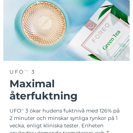
UFO
3
TM
Maximal
återfuktning
UFO
3 ökar hudens fuktnivå med 126% på
TM
2 minuter och minskar synliga rynkor på 1
vecka, enligt kliniska tester. Enheten
använder värmande termoterapi och T-