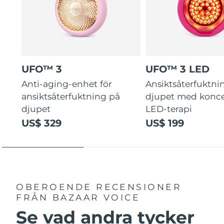
UFO™ 3
UFO™ 3 LED
Anti-aging-enhet för
Ansiktsåterfuktni
ansiktsåterfuktning på
djupet med konce
djupet
LED-terapi
US$ 329
US$ 199
OBEROENDE RECENSIONER
FRÅN BAZAAR VOICE
Se vad andra tycker