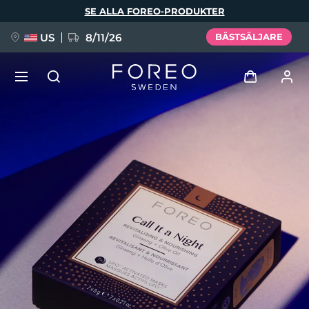
Hoppa
SE ALLA FOREO-PRODUKTER
till
huvudinnehåll
US
8/11/26
BÄSTSÄLJARE
NYHET
Logga in
Språk
BREAKING NEWS
Användarprofil
English
Deutsch
Español
Mina enheter
FAQ™ Pure Beauty-Tech Elixir
Français
Italiano
Português
Mina beställningar
Polski
Svenska
Русский
Türkçe
简体中文
繁體中文
Mina adresser
issa™ Teeth Whitening Set
Mina prenumerationer