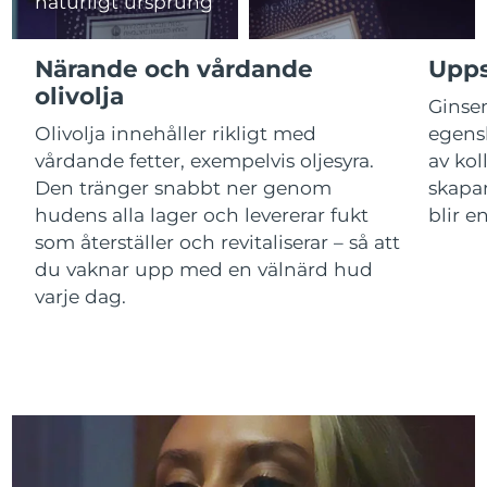
naturligt ursprung
Macao SAR
Förväntad leverans
12/8/26
Närande och vårdande
Upps
olivolja
Malaysia
Förväntad leverans
13/8/26
Ginsen
Olivolja innehåller rikligt med
egens
Malta
Förväntad leverans
10/8/26
vårdande fetter, exempelvis oljesyra.
av ko
Den tränger snabbt ner genom
skapar
Mexiko
Förväntad leverans
14/8/26
hudens alla lager och levererar fukt
blir e
som återställer och revitaliserar – så att
Monaco
Förväntad leverans
11/8/26
du vaknar upp med en välnärd hud
varje dag.
Nederländerna
Förväntad leverans
10/8/26
Nya Zeeland
Förväntad leverans
10/8/26
Norge
Förväntad leverans
10/8/26
Oman
Förväntad leverans
13/8/26