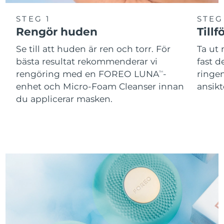
STEG 1
STEG
Rengör huden
Tillf
Se till att huden är ren och torr. För
Ta ut
bästa resultat rekommenderar vi
fast 
rengöring med en FOREO LUNA
-
ringen
TM
enhet och Micro-Foam Cleanser innan
ansikt
du applicerar masken.