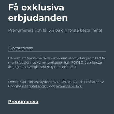
Få exklusiva
erbjudanden
Prenumerera och få 15% på din första beställning!
E-postadress
Genom att trycka på "Prenumerera" samtycker jag till att få
marknadsföringskommunikation från FOREO. Jag förstår
att jag kan avregistrera mig när som helst.
Denna webbplats skyddas av reCAPTCHA och omfattas av
Googles
integritetspolicy
och
användarvillkor.