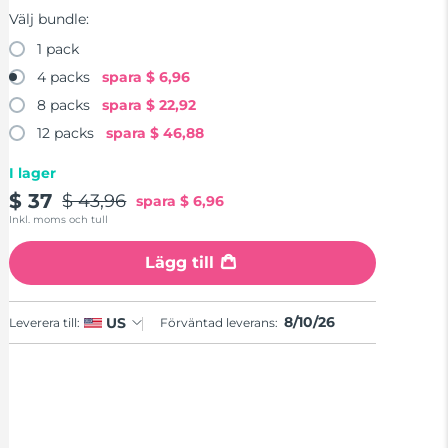
Välj bundle:
1 pack
4 packs
spara
$ 6,96
8 packs
spara
$ 22,92
12 packs
spara
$ 46,88
I lager
$ 37
$ 43,96
spara
$ 6,96
Inkl. moms och tull
Lägg till
8/10/26
US
Leverera till:
Förväntad leverans: