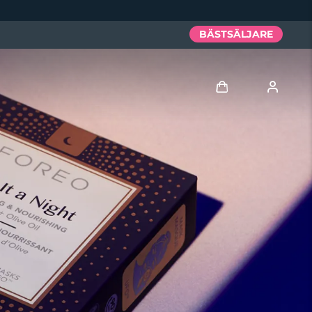
BÄSTSÄLJARE
Logga in
Användarprofil
Mina enheter
Mina beställningar
Mina adresser
Mina prenumerationer