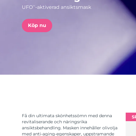
UFO
-aktiverad ansiktsmask
TM
issa™ Teeth Whitening Set
Köp nu
FAQ™ Dual LED Panel
POPULÄR
Specialerbjudanden
Bästsäljare
Få din ultimata skönhetssömn med denna
S
revitaliserande och näringsrika
ansiktsbehandling. Masken innehåller olivolja
med anti-aging-egenskaper, uppstramande