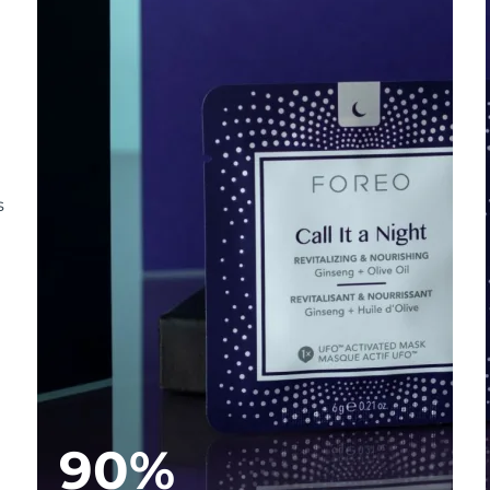
s
90%