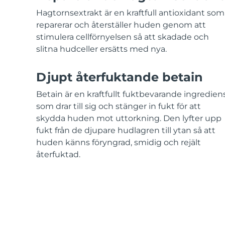
KIWI™-hudvård
All acne treatment devices
All revitalizing eye massagers
Serum
issa™ Teeth Whitening Gel
Hagtornsextrakt är en kraftfull antioxidant som
Advanced pore care essentials
For healthy hair
18% PAP
reparerar och återställer huden genom att
stimulera cellförnyelsen så att skadade och
Kosmetika
Man
slitna hudceller ersätts med nya.
Djupt återfuktande betain
Handla allt
Betain är en kraftfullt fuktbevarande ingredien
som drar till sig och stänger in fukt för att
skydda huden mot uttorkning. Den lyfter upp
fukt från de djupare hudlagren till ytan så att
huden känns föryngrad, smidig och rejält
FOREO APP
återfuktad.
OM FOREO