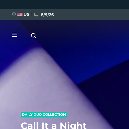
Hoppa
till
huvudinnehåll
US
8/9/26
NYHET
BREAKING NEWS
FAQ™ Pure Beauty-Tech Elixir
DAILY DUO COLLECTION
Call It a Night