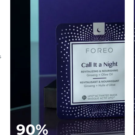
s
90%