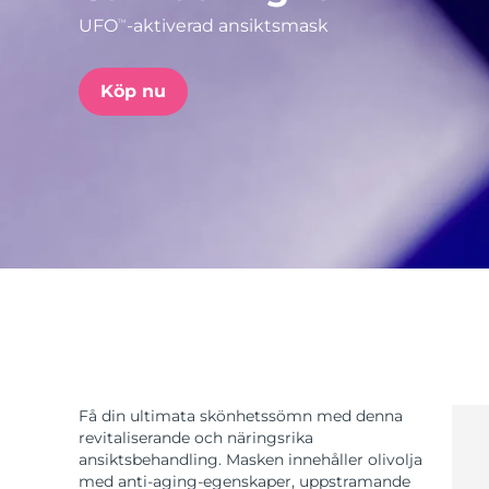
UFO
-aktiverad ansiktsmask
TM
issa™ Teeth Whitening Set
Köp nu
FAQ™ Dual LED Panel
POPULÄR
Specialerbjudanden
Bästsäljare
Få din ultimata skönhetssömn med denna
revitaliserande och näringsrika
ansiktsbehandling. Masken innehåller olivolja
med anti-aging-egenskaper, uppstramande