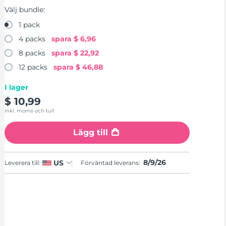
Välj bundle:
1 pack
4 packs
spara
$ 6,96
8 packs
spara
$ 22,92
12 packs
spara
$ 46,88
I lager
$ 10,99
Inkl. moms och tull
Lägg till
8/9/26
US
Leverera till:
Förväntad leverans: