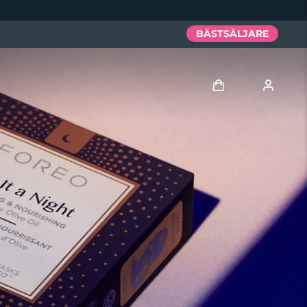
BÄSTSÄLJARE
Logga in
Användarprofil
Mina enheter
Mina beställningar
Mina adresser
Mina prenumerationer