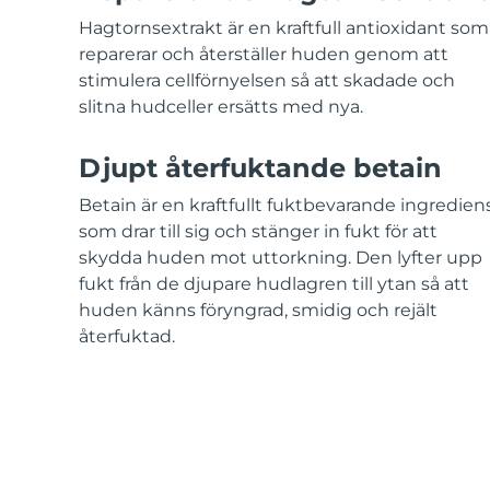
KIWI™-hudvård
All acne treatment devices
All revitalizing eye massagers
Serum
issa™ Teeth Whitening Gel
Hagtornsextrakt är en kraftfull antioxidant som
Advanced pore care essentials
For healthy hair
18% PAP
reparerar och återställer huden genom att
stimulera cellförnyelsen så att skadade och
Kosmetika
Man
slitna hudceller ersätts med nya.
Djupt återfuktande betain
Handla allt
Betain är en kraftfullt fuktbevarande ingredien
som drar till sig och stänger in fukt för att
skydda huden mot uttorkning. Den lyfter upp
fukt från de djupare hudlagren till ytan så att
huden känns föryngrad, smidig och rejält
FOREO APP
återfuktad.
OM FOREO