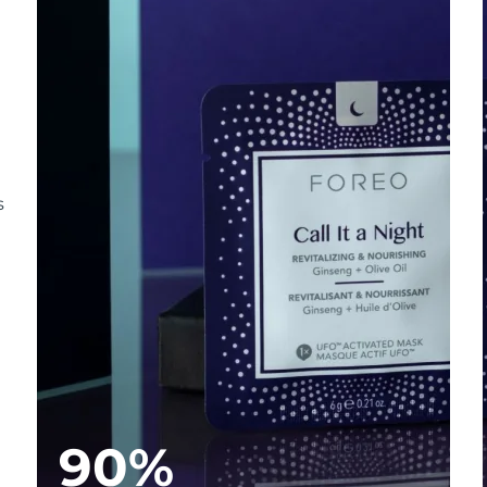
s
90%