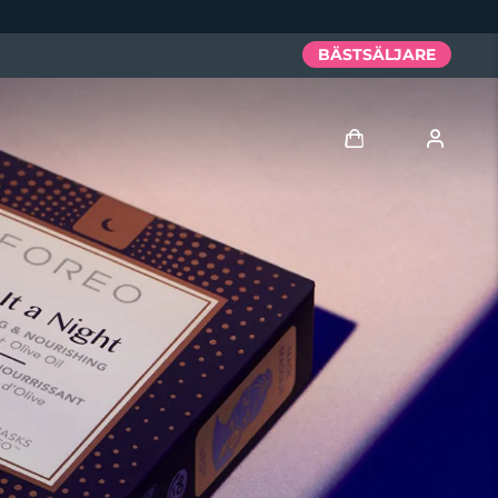
BÄSTSÄLJARE
Logga in
Användarprofil
Mina enheter
Mina beställningar
Mina adresser
Mina prenumerationer