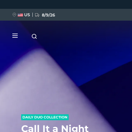
Hoppa
till
huvudinnehåll
US
8/9/26
NYHET
BREAKING NEWS
FAQ™ Pure Beauty-Tech Elixir
DAILY DUO COLLECTION
Call It a Night