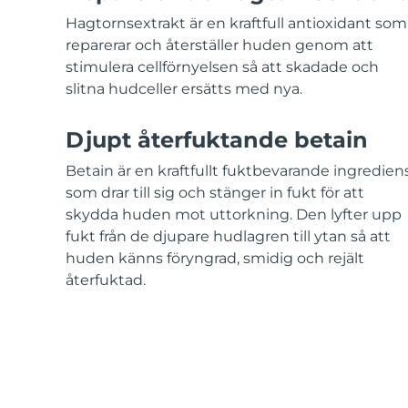
KIWI™-hudvård
All acne treatment devices
All revitalizing eye massagers
Serum
issa™ Teeth Whitening Gel
Hagtornsextrakt är en kraftfull antioxidant som
Advanced pore care essentials
For healthy hair
18% PAP
reparerar och återställer huden genom att
stimulera cellförnyelsen så att skadade och
Kosmetika
Man
slitna hudceller ersätts med nya.
Djupt återfuktande betain
Handla allt
Betain är en kraftfullt fuktbevarande ingredien
som drar till sig och stänger in fukt för att
skydda huden mot uttorkning. Den lyfter upp
fukt från de djupare hudlagren till ytan så att
huden känns föryngrad, smidig och rejält
FOREO APP
återfuktad.
OM FOREO