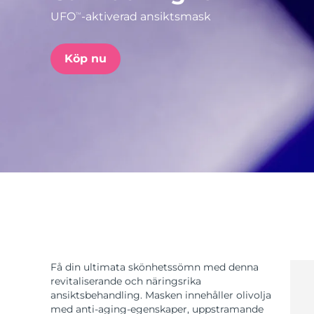
UFO
-aktiverad ansiktsmask
TM
issa™ Teeth Whitening Set
Köp nu
FAQ™ Dual LED Panel
POPULÄR
Specialerbjudanden
Bästsäljare
Få din ultimata skönhetssömn med denna
revitaliserande och näringsrika
ansiktsbehandling. Masken innehåller olivolja
med anti-aging-egenskaper, uppstramande