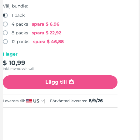
Välj bundle:
1 pack
4 packs
spara
$ 6,96
8 packs
spara
$ 22,92
12 packs
spara
$ 46,88
I lager
$ 10,99
Inkl. moms och tull
Lägg till
8/9/26
US
Leverera till:
Förväntad leverans: