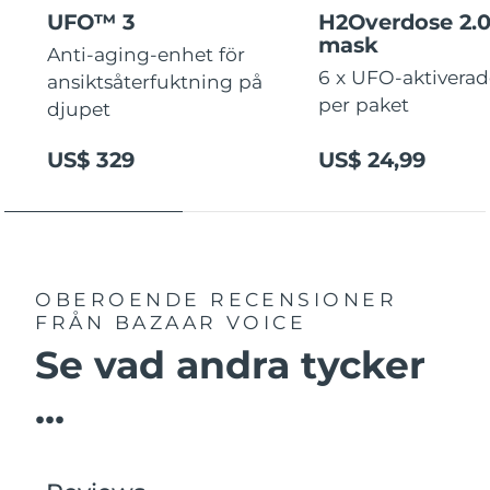
Vietnam
Förväntad leverans
14/08/2026
UFO™ 3
H2Overdose 2.
mask
Anti-aging-enhet för
6 x UFO-aktivera
ansiktsåterfuktning på
per paket
djupet
US$ 329
US$ 24,99
OBEROENDE RECENSIONER
FRÅN BAZAAR VOICE
Se vad andra tycker
...