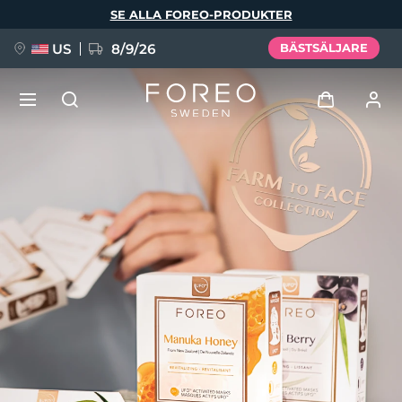
Hoppa
SE ALLA FOREO-PRODUKTER
till
huvudinnehåll
US
8/9/26
BÄSTSÄLJARE
NYHET
Logga in
Språk
BREAKING NEWS
Användarprofil
English
Deutsch
Español
Mina enheter
FAQ™ Pure Beauty-Tech Elixir
Français
Italiano
Português
Mina beställningar
Polski
Svenska
Русский
Türkçe
简体中文
繁體中文
Mina adresser
issa™ Teeth Whitening Set
Mina prenumerationer