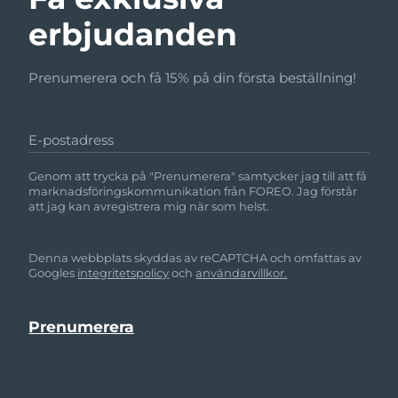
erbjudanden
Prenumerera och få 15% på din första beställning!
E-postadress
Genom att trycka på "Prenumerera" samtycker jag till att få
marknadsföringskommunikation från FOREO. Jag förstår
att jag kan avregistrera mig när som helst.
Denna webbplats skyddas av reCAPTCHA och omfattas av
Googles
integritetspolicy
och
användarvillkor.