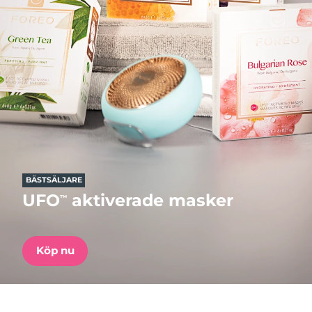
Leveransland
Förväntad leverans
USA
09/08/2026
FAQ™ Dual LED Panel
Förväntad leverans
Storbritannien
08/08/2026
POPULÄR
Förväntad leverans
Spanien
08/08/2026
Australien
Förväntad leverans
11/08/2026
BÄSTSÄLJARE
Specialerbjudanden
Bästsäljare
UFO
aktiverade masker
™
Förväntad leverans
Frankrike
08/08/2026
Förväntad leverans
Tyskland
Köp nu
08/08/2026
Rödljusterapi
Kanada
Förväntad leverans
12/08/2026