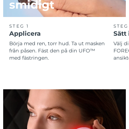
smidigt
Filippinerna
Förväntad leverans
11/08/2026
Förväntad leverans
Polen
STEG 1
STEG
09/08/2026
Applicera
Sätt
Förväntad leverans
Portugal
Börja med ren, torr hud. Ta ut masken
Välj d
08/08/2026
från påsen. Fäst den på din UFO™
FOREO
Puerto Rico
Förväntad leverans
10/08/2026
med fästringen.
ansikt
Förväntad leverans
Qatar
09/08/2026
Réunion
Förväntad leverans
13/08/2026
Förväntad leverans
Rumänien
08/08/2026
Ryssland
Förväntad leverans
16/08/2026