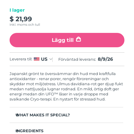
I lager
Jersey
Förväntad leverans
13/08/2026
$ 21,99
Inkl. moms och tull
Kazakstan
Förväntad leverans
10/08/2026
Lägg till
Förväntad leverans
Kuwait
08/08/2026
Förväntad leverans
8/9/26
US
Leverera till:
Förväntad leverans:
Lettland
08/08/2026
Japanskt grönt te översvämmar din hud med kraftfulla
Förväntad leverans
Libanon
antioxidanter - renar porer, rengör föroreningar och
09/08/2026
skyddar mot miljöstress. Ulmus davidiana-rot ger djup fukt
medan nattljusolja lugnar rodnad. En mild, örtig doft ger
Förväntad leverans
energi medan din UFO™ låser in varje droppe med
Litauen
08/08/2026
svalkande Cryo-terapi. En nystart för stressad hud.
Förväntad leverans
Luxemburg
WHAT MAKES IT SPECIAL?
08/08/2026
Tallbarrsextrakt reglerar sebum och minimerar porer -
Macao SAR
perfekt för fet hud.
Förväntad leverans
10/08/2026
INGREDIENTS