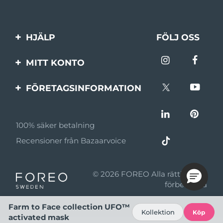
HJÄLP
FÖLJ OSS
Kontakta oss
MITT KONTO
Beställningar & leverans
Produktregistrering
FÖRETAGSINFORMATION
Garantier & returer
Support
Om FOREO
Vanliga frågor
100% säker betalning
Affiliateprogram
Batteriinformation
Recensioner från Bazaarvoice
Affiliate-nyheter
MYSA
© 2026 FOREO Alla rättigheter
Återförsäljare
förbehållna
Användningsvillkor
Farm to Face collection UFO™
Kollektion
Köp
activated mask
Sekretesspolicy