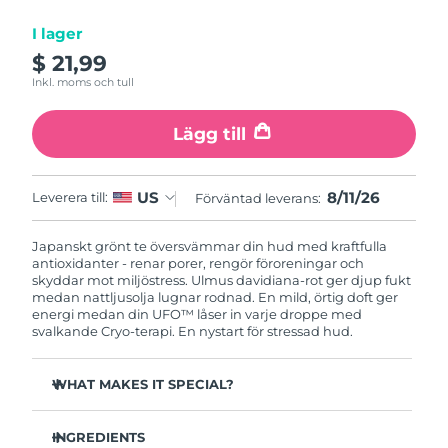
I lager
Macao SAR
Förväntad leverans
8/12/26
$ 21,99
Inkl. moms och tull
Malaysia
Förväntad leverans
8/13/26
Lägg till
Malta
Förväntad leverans
8/10/26
Mexiko
Förväntad leverans
8/14/26
8/11/26
US
Leverera till:
Förväntad leverans:
Monaco
Förväntad leverans
8/11/26
Japanskt grönt te översvämmar din hud med kraftfulla
antioxidanter - renar porer, rengör föroreningar och
Nederländerna
skyddar mot miljöstress. Ulmus davidiana-rot ger djup fukt
Förväntad leverans
8/10/26
medan nattljusolja lugnar rodnad. En mild, örtig doft ger
energi medan din UFO™ låser in varje droppe med
Nya Zeeland
Förväntad leverans
8/10/26
svalkande Cryo-terapi. En nystart för stressad hud.
Norge
Förväntad leverans
8/10/26
WHAT MAKES IT SPECIAL?
Tallbarrsextrakt reglerar sebum och minimerar porer -
Oman
Förväntad leverans
8/13/26
perfekt för fet hud.
INGREDIENTS