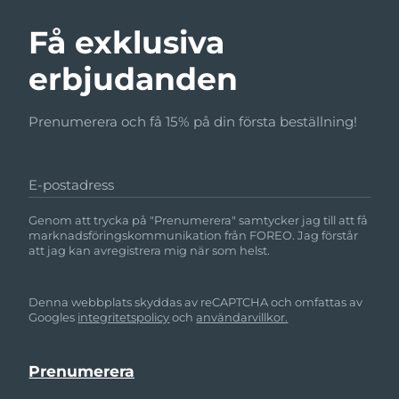
Få exklusiva
erbjudanden
Prenumerera och få 15% på din första beställning!
E-postadress
Genom att trycka på "Prenumerera" samtycker jag till att få
marknadsföringskommunikation från FOREO. Jag förstår
att jag kan avregistrera mig när som helst.
Denna webbplats skyddas av reCAPTCHA och omfattas av
Googles
integritetspolicy
och
användarvillkor.