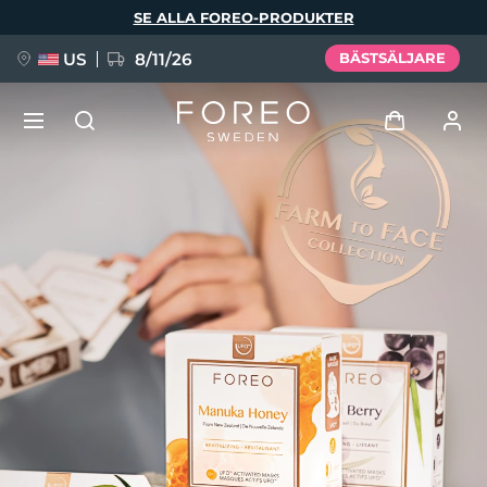
Hoppa
SE ALLA FOREO-PRODUKTER
till
huvudinnehåll
US
8/11/26
BÄSTSÄLJARE
NYHET
Logga in
Språk
BREAKING NEWS
Användarprofil
English
Deutsch
Español
Mina enheter
FAQ™ Pure Beauty-Tech Elixir
Français
Italiano
Português
Mina beställningar
Polski
Svenska
Русский
Türkçe
简体中文
繁體中文
Mina adresser
issa™ Teeth Whitening Set
Mina prenumerationer