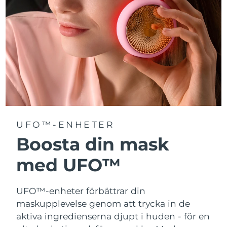
Turkiet
Förväntad leverans
8/11/26
Förenade
Förväntad leverans
8/11/26
Arabemiraten
Storbritannien
Förväntad leverans
8/10/26
USA
Förväntad leverans
8/11/26
Uzbekistan
Förväntad leverans
8/15/26
UFO™-ENHETER
Vietnam
Boosta din mask
Förväntad leverans
8/16/26
med UFO™
UFO™-enheter förbättrar din
maskupplevelse genom att trycka in de
aktiva ingredienserna djupt i huden - för en