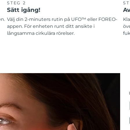
STEG 2
ST
Sätt igång!
Av
en.
Välj din 2-minuters rutin på UFO™ eller FOREO-
Kla
appen. För enheten runt ditt ansikte i
öv
långsamma cirkulära rörelser.
fuk