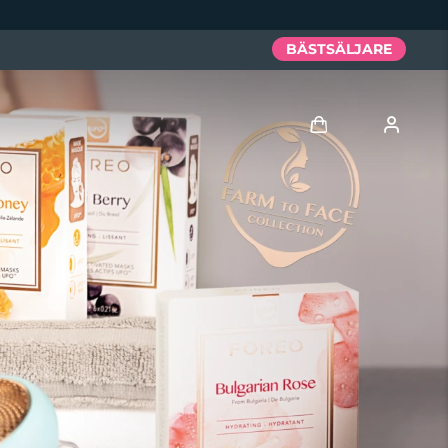
BÄSTSÄLJARE
Logga in
Användarprofil
Mina enheter
Mina beställningar
Mina adresser
Mina prenumerationer