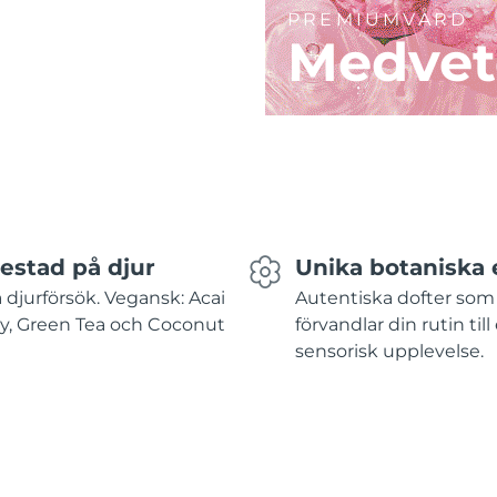
PREMIUMVÅRD
Medvet
testad på djur
Unika botaniska 
 djurförsök. Vegansk: Acai
Autentiska dofter som
y, Green Tea och Coconut
förvandlar din rutin till
sensorisk upplevelse.