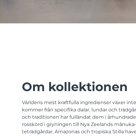
issa™ Teeth Whitening Set
FAQ™ Dual LED Panel
POPULÄR
Om kollektionen
Världens mest kraftfulla ingredienser växer int
Specialerbjudanden
Bästsäljare
kommer från specifika dalar, lundar och trädgår
och traditionen har fulländat dem i århundrade
rosskörd i gryningen till Nya Zeelands mānuka
teträdgårdar, Amazonas och tropiska Stilla have