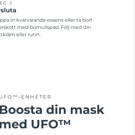
EG 3
sluta
ppa in kvarvarande essens eller ta bort
erskott med bomullspad. Följ med din
tkräm eller rutin.
UFO™-ENHETER
Boosta din mask
med UFO™