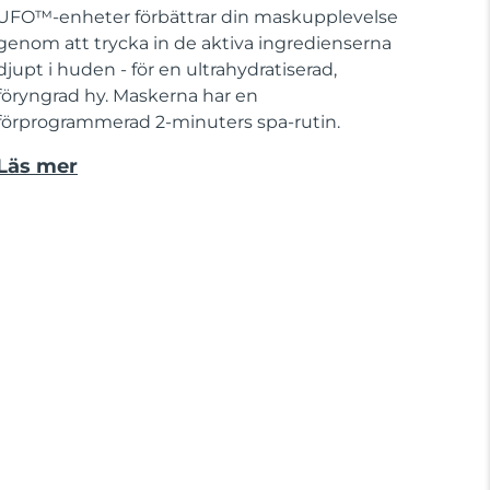
UFO™-enheter förbättrar din maskupplevelse
genom att trycka in de aktiva ingredienserna
djupt i huden - för en ultrahydratiserad,
föryngrad hy. Maskerna har en
förprogrammerad 2-minuters spa-rutin.
Läs mer