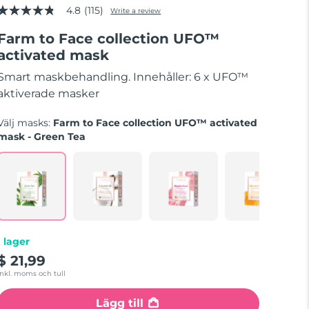
4.8
(115)
Write a review
4.8
out
Farm to Face collection UFO™
of
5
activated mask
stars,
average
Smart maskbehandling. Innehåller: 6 x UFO™
rating
value.
aktiverade masker
Read
115
Välj masks:
Farm to Face collection UFO™ activated
Reviews.
Same
mask - Green Tea
page
link.
I lager
$ 21,99
Inkl. moms och tull
Lägg till