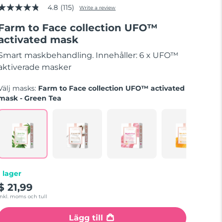
4.8
(115)
Write a review
4.8
out
Farm to Face collection UFO™
of
5
activated mask
stars,
average
Smart maskbehandling. Innehåller: 6 x UFO™
rating
value.
aktiverade masker
Read
115
Välj masks:
Farm to Face collection UFO™ activated
Reviews.
Same
mask - Green Tea
page
link.
I lager
$ 21,99
Inkl. moms och tull
Lägg till