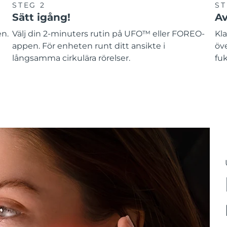
STEG 2
ST
Sätt igång!
Av
en.
Välj din 2-minuters rutin på UFO™ eller FOREO-
Kla
appen. För enheten runt ditt ansikte i
öv
långsamma cirkulära rörelser.
fuk