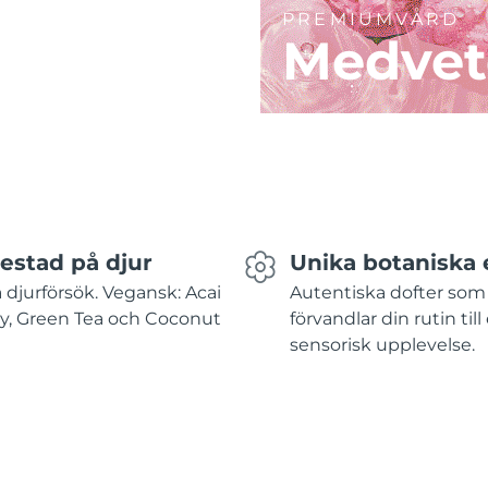
PREMIUMVÅRD
Medvet
testad på djur
Unika botaniska 
 djurförsök. Vegansk: Acai
Autentiska dofter som
y, Green Tea och Coconut
förvandlar din rutin till
sensorisk upplevelse.