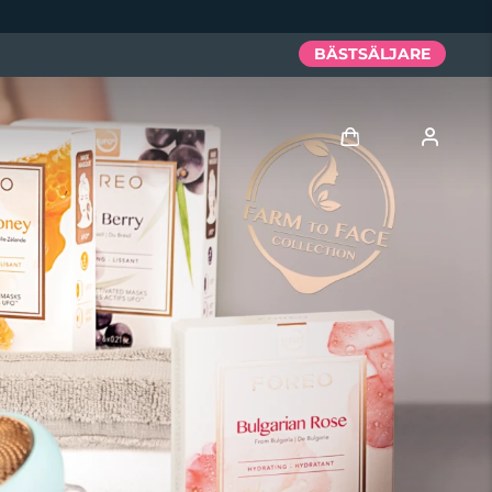
BÄSTSÄLJARE
Logga in
Användarprofil
Mina enheter
Mina beställningar
Mina adresser
Mina prenumerationer