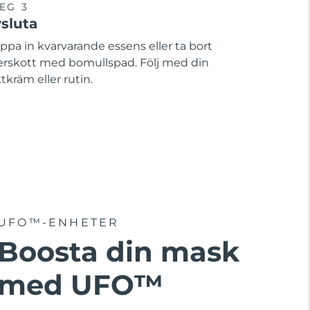
EG 3
sluta
ppa in kvarvarande essens eller ta bort
erskott med bomullspad. Följ med din
tkräm eller rutin.
UFO™-ENHETER
Boosta din mask
med UFO™