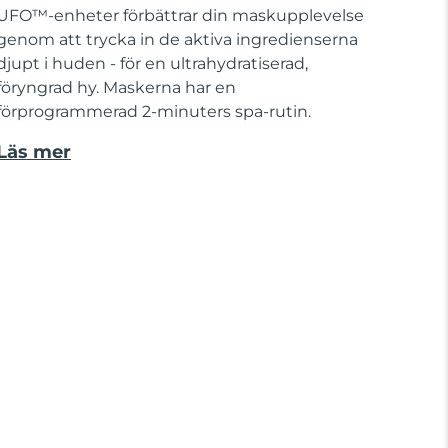
UFO™-enheter förbättrar din maskupplevelse
genom att trycka in de aktiva ingredienserna
djupt i huden - för en ultrahydratiserad,
föryngrad hy. Maskerna har en
förprogrammerad 2-minuters spa-rutin.
Läs mer