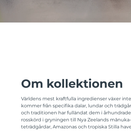
issa™ Teeth Whitening Set
FAQ™ Dual LED Panel
POPULÄR
Om kollektionen
Världens mest kraftfulla ingredienser växer int
Specialerbjudanden
Bästsäljare
kommer från specifika dalar, lundar och trädgår
och traditionen har fulländat dem i århundrade
rosskörd i gryningen till Nya Zeelands mānuka
teträdgårdar, Amazonas och tropiska Stilla have