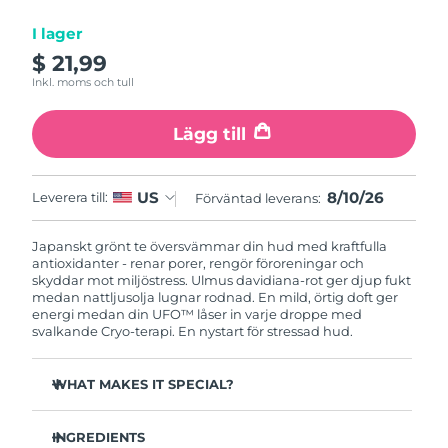
Kazakstan
Förväntad leverans
11/08/2026
I lager
$ 21,99
Förväntad leverans
Kuwait
Inkl. moms och tull
09/08/2026
Förväntad leverans
Lägg till
Lettland
09/08/2026
Libanon
Förväntad leverans
10/08/2026
8/10/26
US
Leverera till:
Förväntad leverans:
Förväntad leverans
Litauen
Japanskt grönt te översvämmar din hud med kraftfulla
09/08/2026
antioxidanter - renar porer, rengör föroreningar och
skyddar mot miljöstress. Ulmus davidiana-rot ger djup fukt
Förväntad leverans
medan nattljusolja lugnar rodnad. En mild, örtig doft ger
Luxemburg
09/08/2026
energi medan din UFO™ låser in varje droppe med
svalkande Cryo-terapi. En nystart för stressad hud.
Macao SAR
Förväntad leverans
11/08/2026
WHAT MAKES IT SPECIAL?
Malaysia
Förväntad leverans
12/08/2026
Tallbarrsextrakt reglerar sebum och minimerar porer -
perfekt för fet hud.
INGREDIENTS