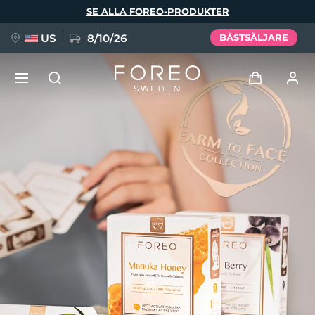
Hoppa
SE ALLA FOREO-PRODUKTER
till
huvudinnehåll
US
8/10/26
BÄSTSÄLJARE
NYHET
Logga in
Språk
BREAKING NEWS
Användarprofil
English
Deutsch
Español
Mina enheter
FAQ™ Pure Beauty-Tech Elixir
Français
Italiano
Português
Mina beställningar
Polski
Svenska
Русский
Türkçe
简体中文
繁體中文
Mina adresser
issa™ Teeth Whitening Set
Mina prenumerationer