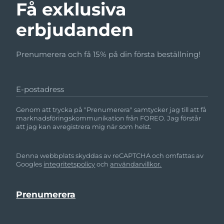
Få exklusiva
erbjudanden
Prenumerera och få 15% på din första beställning!
E-postadress
Genom att trycka på "Prenumerera" samtycker jag till att få
marknadsföringskommunikation från FOREO. Jag förstår
att jag kan avregistrera mig när som helst.
Denna webbplats skyddas av reCAPTCHA och omfattas av
Googles
integritetspolicy
och
användarvillkor.