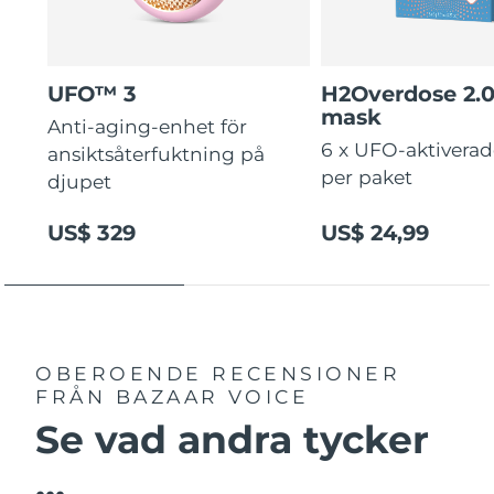
UFO™ 3
H2Overdose 2.
mask
Anti-aging-enhet för
6 x UFO-aktivera
ansiktsåterfuktning på
per paket
djupet
US$ 329
US$ 24,99
OBEROENDE RECENSIONER
FRÅN BAZAAR VOICE
Se vad andra tycker
...