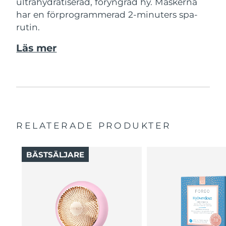
ultrahydratiserad, föryngrad hy. Maskerna
har en förprogrammerad 2-minuters spa-
rutin.
Läs mer
RELATERADE PRODUKTER
BÄSTSÄLJARE