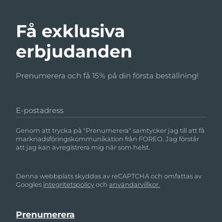
Få exklusiva
erbjudanden
Prenumerera och få 15% på din första beställning!
E-postadress
Genom att trycka på "Prenumerera" samtycker jag till att få
marknadsföringskommunikation från FOREO. Jag förstår
att jag kan avregistrera mig när som helst.
Denna webbplats skyddas av reCAPTCHA och omfattas av
Googles
integritetspolicy
och
användarvillkor.