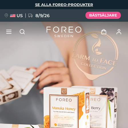
Hoppa
SE ALLA FOREO-PRODUKTER
till
huvudinnehåll
US
8/9/26
BÄSTSÄLJARE
NYHET
Logga in
Språk
BREAKING NEWS
Användarprofil
English
Deutsch
Español
Mina enheter
FAQ™ Pure Beauty-Tech Elixir
Français
Italiano
Português
Mina beställningar
Polski
Svenska
Русский
Türkçe
简体中文
繁體中文
Mina adresser
issa™ Teeth Whitening Set
Mina prenumerationer