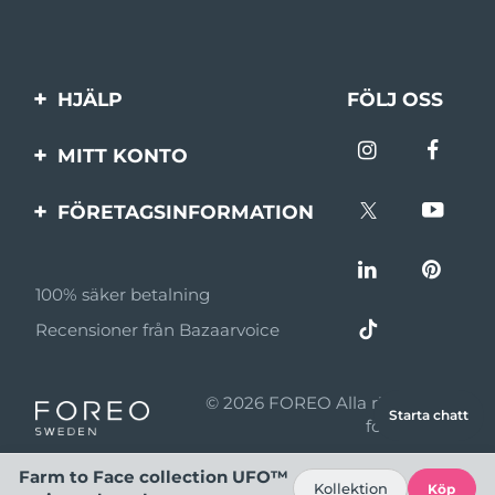
HJÄLP
FÖLJ OSS
Kontakta oss
MITT KONTO
Beställningar & leverans
Produktregistrering
FÖRETAGSINFORMATION
Garantier & returer
Support
Om FOREO
Vanliga frågor
100% säker betalning
Affiliateprogram
Batteriinformation
Recensioner från Bazaarvoice
Affiliate-nyheter
MYSA
© 2026 FOREO Alla rättigheter
Starta chatt
Återförsäljare
förbehållna
Användningsvillkor
Farm to Face collection UFO™
Kollektion
Köp