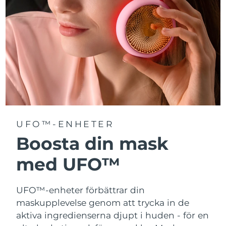
Turkiet
Förväntad leverans
8/9/26
Förenade
Förväntad leverans
8/9/26
Arabemiraten
Storbritannien
Förväntad leverans
8/8/26
USA
Förväntad leverans
8/9/26
Uzbekistan
Förväntad leverans
8/13/26
UFO™-ENHETER
Vietnam
Boosta din mask
Förväntad leverans
8/14/26
med UFO™
UFO™-enheter förbättrar din
maskupplevelse genom att trycka in de
aktiva ingredienserna djupt i huden - för en