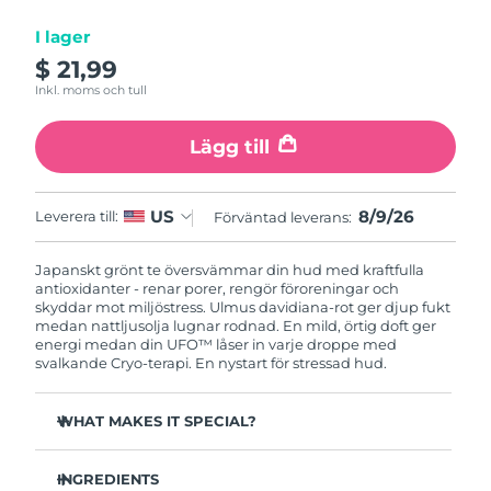
I lager
Macao SAR
Förväntad leverans
8/10/26
$ 21,99
Inkl. moms och tull
Malaysia
Förväntad leverans
8/11/26
Lägg till
Malta
Förväntad leverans
8/8/26
Mexiko
Förväntad leverans
8/12/26
8/9/26
US
Leverera till:
Förväntad leverans:
Monaco
Förväntad leverans
8/9/26
Japanskt grönt te översvämmar din hud med kraftfulla
antioxidanter - renar porer, rengör föroreningar och
Nederländerna
skyddar mot miljöstress. Ulmus davidiana-rot ger djup fukt
Förväntad leverans
8/8/26
medan nattljusolja lugnar rodnad. En mild, örtig doft ger
energi medan din UFO™ låser in varje droppe med
Nya Zeeland
Förväntad leverans
8/8/26
svalkande Cryo-terapi. En nystart för stressad hud.
Norge
Förväntad leverans
8/8/26
WHAT MAKES IT SPECIAL?
Tallbarrsextrakt reglerar sebum och minimerar porer -
Oman
Förväntad leverans
8/11/26
perfekt för fet hud.
INGREDIENTS