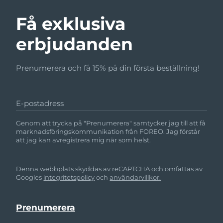
Få exklusiva
erbjudanden
Prenumerera och få 15% på din första beställning!
E-postadress
Genom att trycka på "Prenumerera" samtycker jag till att få
marknadsföringskommunikation från FOREO. Jag förstår
att jag kan avregistrera mig när som helst.
Denna webbplats skyddas av reCAPTCHA och omfattas av
Googles
integritetspolicy
och
användarvillkor.