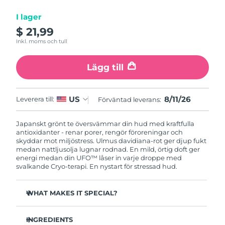
I lager
Macao SAR
Förväntad leverans
8/12/26
$ 21,99
Inkl. moms och tull
Malaysia
Förväntad leverans
8/13/26
Lägg till
Malta
Förväntad leverans
8/10/26
Mexiko
Förväntad leverans
8/14/26
8/11/26
US
Leverera till:
Förväntad leverans:
Monaco
Förväntad leverans
8/11/26
Japanskt grönt te översvämmar din hud med kraftfulla
antioxidanter - renar porer, rengör föroreningar och
Nederländerna
skyddar mot miljöstress. Ulmus davidiana-rot ger djup fukt
Förväntad leverans
8/10/26
medan nattljusolja lugnar rodnad. En mild, örtig doft ger
energi medan din UFO™ låser in varje droppe med
Nya Zeeland
Förväntad leverans
8/10/26
svalkande Cryo-terapi. En nystart för stressad hud.
Norge
Förväntad leverans
8/10/26
WHAT MAKES IT SPECIAL?
Tallbarrsextrakt reglerar sebum och minimerar porer -
Oman
Förväntad leverans
8/13/26
perfekt för fet hud.
INGREDIENTS