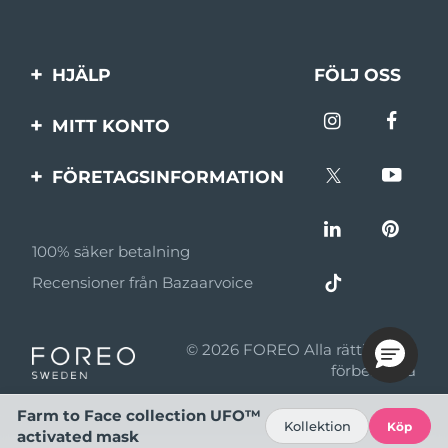
HJÄLP
FÖLJ OSS
Kontakta oss
MITT KONTO
Beställningar & leverans
Produktregistrering
FÖRETAGSINFORMATION
Garantier & returer
Support
Om FOREO
Vanliga frågor
100% säker betalning
Affiliateprogram
Batteriinformation
Recensioner från Bazaarvoice
Affiliate-nyheter
MYSA
© 2026 FOREO Alla rättigheter
Återförsäljare
förbehållna
Användningsvillkor
Farm to Face collection UFO™
Kollektion
Köp
activated mask
Sekretesspolicy