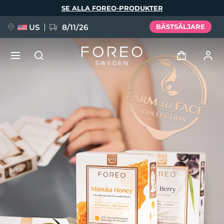
Hoppa
SE ALLA FOREO-PRODUKTER
till
huvudinnehåll
US
8/11/26
BÄSTSÄLJARE
NYHET
Logga in
Språk
BREAKING NEWS
Användarprofil
English
Deutsch
Español
Mina enheter
FAQ™ Pure Beauty-Tech Elixir
Français
Italiano
Português
Mina beställningar
Polski
Svenska
Русский
Türkçe
简体中文
繁體中文
Mina adresser
issa™ Teeth Whitening Set
Mina prenumerationer