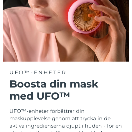
Turkiet
Förväntad leverans
8/11/26
Förenade
Förväntad leverans
8/11/26
Arabemiraten
Storbritannien
Förväntad leverans
8/10/26
USA
Förväntad leverans
8/11/26
Uzbekistan
Förväntad leverans
8/15/26
UFO™-ENHETER
Vietnam
Boosta din mask
Förväntad leverans
8/16/26
med UFO™
UFO™-enheter förbättrar din
maskupplevelse genom att trycka in de
aktiva ingredienserna djupt i huden - för en