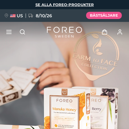
Hoppa
SE ALLA FOREO-PRODUKTER
till
huvudinnehåll
US
8/10/26
BÄSTSÄLJARE
NYHET
Logga in
Språk
BREAKING NEWS
Användarprofil
English
Deutsch
Español
Mina enheter
FAQ™ Pure Beauty-Tech Elixir
Français
Italiano
Português
Mina beställningar
Polski
Svenska
Русский
Türkçe
简体中文
繁體中文
Mina adresser
issa™ Teeth Whitening Set
Mina prenumerationer