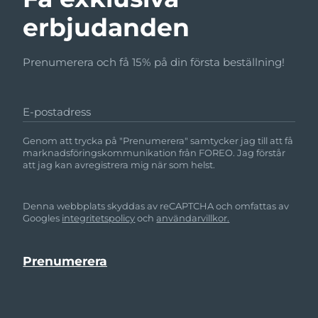
erbjudanden
Prenumerera och få 15% på din första beställning!
E-postadress
Genom att trycka på "Prenumerera" samtycker jag till att få
marknadsföringskommunikation från FOREO. Jag förstår
att jag kan avregistrera mig när som helst.
Denna webbplats skyddas av reCAPTCHA och omfattas av
Googles
integritetspolicy
och
användarvillkor.