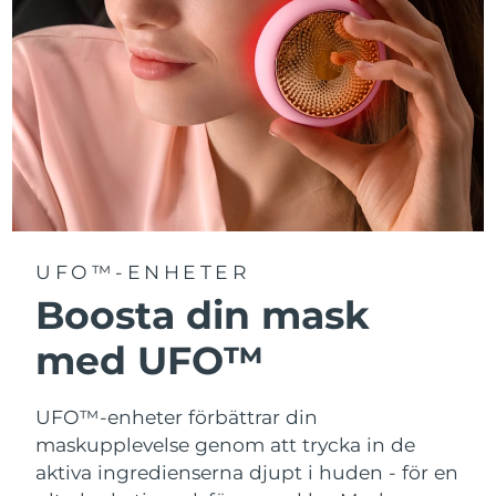
Turkiet
Förväntad leverans
8/10/26
Förenade
Förväntad leverans
8/10/26
Arabemiraten
Storbritannien
Förväntad leverans
8/9/26
USA
Förväntad leverans
8/10/26
Uzbekistan
Förväntad leverans
8/14/26
UFO™-ENHETER
Vietnam
Boosta din mask
Förväntad leverans
8/15/26
med UFO™
UFO™-enheter förbättrar din
maskupplevelse genom att trycka in de
aktiva ingredienserna djupt i huden - för en