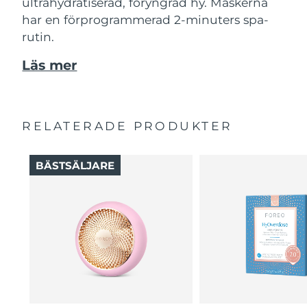
ultrahydratiserad, föryngrad hy. Maskerna
har en förprogrammerad 2-minuters spa-
rutin.
Läs mer
RELATERADE PRODUKTER
BÄSTSÄLJARE