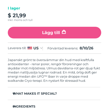
I lager
Macao SAR
Förväntad leverans
8/11/26
$ 21,99
Inkl. moms och tull
Malaysia
Förväntad leverans
8/12/26
Lägg till
Malta
Förväntad leverans
8/9/26
Mexiko
Förväntad leverans
8/13/26
8/10/26
US
Leverera till:
Förväntad leverans:
Monaco
Förväntad leverans
8/10/26
Japanskt grönt te översvämmar din hud med kraftfulla
antioxidanter - renar porer, rengör föroreningar och
Nederländerna
skyddar mot miljöstress. Ulmus davidiana-rot ger djup fukt
Förväntad leverans
8/9/26
medan nattljusolja lugnar rodnad. En mild, örtig doft ger
energi medan din UFO™ låser in varje droppe med
Nya Zeeland
Förväntad leverans
8/9/26
svalkande Cryo-terapi. En nystart för stressad hud.
Norge
Förväntad leverans
8/9/26
WHAT MAKES IT SPECIAL?
Tallbarrsextrakt reglerar sebum och minimerar porer -
Oman
Förväntad leverans
8/12/26
perfekt för fet hud.
INGREDIENTS