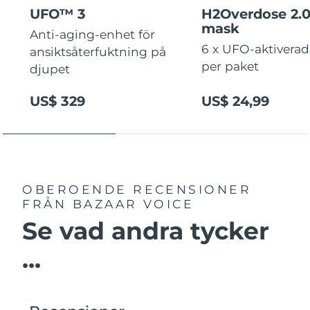
UFO™ 3
H2Overdose 2.
mask
Anti-aging-enhet för
6 x UFO-aktivera
ansiktsåterfuktning på
per paket
djupet
US$ 329
US$ 24,99
OBEROENDE RECENSIONER
FRÅN BAZAAR VOICE
Se vad andra tycker
...