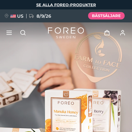
Hoppa
SE ALLA FOREO-PRODUKTER
till
huvudinnehåll
US
8/9/26
BÄSTSÄLJARE
NYHET
Logga in
Språk
BREAKING NEWS
Användarprofil
English
Deutsch
Español
Mina enheter
FAQ™ Pure Beauty-Tech Elixir
Français
Italiano
Português
Mina beställningar
Polski
Svenska
Русский
Türkçe
简体中文
繁體中文
Mina adresser
issa™ Teeth Whitening Set
Mina prenumerationer