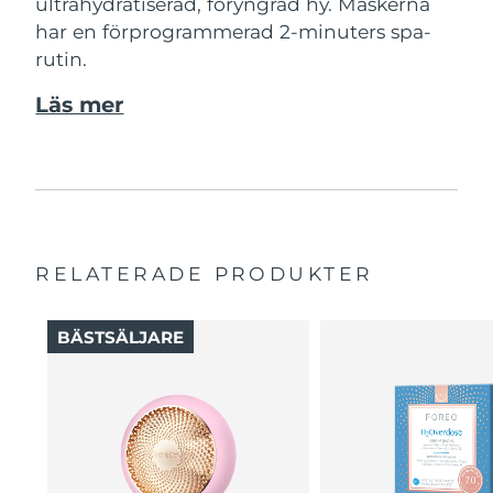
ultrahydratiserad, föryngrad hy. Maskerna
har en förprogrammerad 2-minuters spa-
rutin.
Läs mer
RELATERADE PRODUKTER
BÄSTSÄLJARE