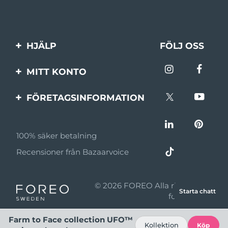
HJÄLP
FÖLJ OSS
Kontakta oss
MITT KONTO
Beställningar & leverans
Produktregistrering
FÖRETAGSINFORMATION
Garantier & returer
Support
Om FOREO
Vanliga frågor
100% säker betalning
Affiliateprogram
Batteriinformation
Recensioner från Bazaarvoice
Affiliate-nyheter
MYSA
© 2026 FOREO Alla rättigheter
Starta chatt
Återförsäljare
förbehållna
Användningsvillkor
Farm to Face collection UFO™
Kollektion
Köp