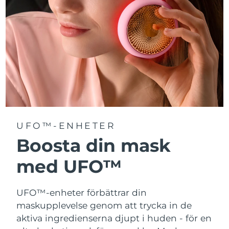
Turkiet
Förväntad leverans
8/9/26
Förenade
Förväntad leverans
8/9/26
Arabemiraten
Storbritannien
Förväntad leverans
8/8/26
USA
Förväntad leverans
8/9/26
Uzbekistan
Förväntad leverans
8/13/26
UFO™-ENHETER
Vietnam
Boosta din mask
Förväntad leverans
8/14/26
med UFO™
UFO™-enheter förbättrar din
maskupplevelse genom att trycka in de
aktiva ingredienserna djupt i huden - för en