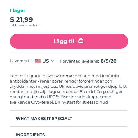
I lager
Macao SAR
Förväntad leverans
8/10/26
$ 21,99
Inkl. moms och tull
Malaysia
Förväntad leverans
8/11/26
Lägg till
Malta
Förväntad leverans
8/8/26
Mexiko
Förväntad leverans
8/12/26
8/9/26
US
Leverera till:
Förväntad leverans:
Monaco
Förväntad leverans
8/9/26
Japanskt grönt te översvämmar din hud med kraftfulla
antioxidanter - renar porer, rengör föroreningar och
Nederländerna
skyddar mot miljöstress. Ulmus davidiana-rot ger djup fukt
Förväntad leverans
8/8/26
medan nattljusolja lugnar rodnad. En mild, örtig doft ger
energi medan din UFO™ låser in varje droppe med
Nya Zeeland
Förväntad leverans
8/8/26
svalkande Cryo-terapi. En nystart för stressad hud.
Norge
Förväntad leverans
8/8/26
WHAT MAKES IT SPECIAL?
Tallbarrsextrakt reglerar sebum och minimerar porer -
Oman
Förväntad leverans
8/11/26
perfekt för fet hud.
INGREDIENTS