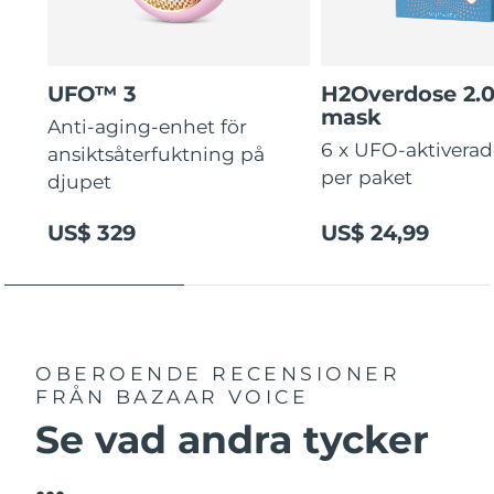
UFO™ 3
H2Overdose 2.
mask
Anti-aging-enhet för
6 x UFO-aktivera
ansiktsåterfuktning på
per paket
djupet
US$ 329
US$ 24,99
OBEROENDE RECENSIONER
FRÅN BAZAAR VOICE
Se vad andra tycker
...