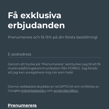
Få exklusiva
erbjudanden
Prenumerera och få 15% på din första beställning!
E-postadress
Genom att trycka på "Prenumerera" samtycker jag till att få
marknadsföringskommunikation från FOREO. Jag förstår
att jag kan avregistrera mig när som helst.
Denna webbplats skyddas av reCAPTCHA och omfattas av
Googles
integritetspolicy
och
användarvillkor.