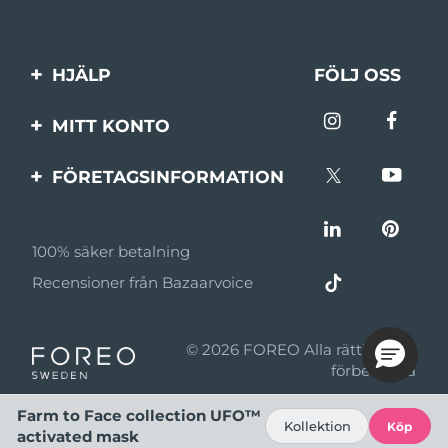
HJÄLP
FÖLJ OSS
Kontakta oss
MITT KONTO
Beställningar & leverans
Produktregistrering
FÖRETAGSINFORMATION
Garantier & returer
Support
Om FOREO
Vanliga frågor
100% säker betalning
Affiliateprogram
Batteriinformation
Recensioner från Bazaarvoice
Affiliate-nyheter
MYSA
© 2026 FOREO Alla rättigheter
Återförsäljare
förbehållna
Användningsvillkor
Farm to Face collection UFO™
Kollektion
Köp
activated mask
Sekretesspolicy