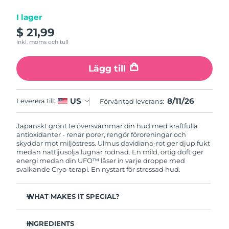
I lager
Macao SAR
Förväntad leverans
8/12/26
$ 21,99
Inkl. moms och tull
Malaysia
Förväntad leverans
8/13/26
Lägg till
Malta
Förväntad leverans
8/10/26
Mexiko
Förväntad leverans
8/14/26
8/11/26
US
Leverera till:
Förväntad leverans:
Monaco
Förväntad leverans
8/11/26
Japanskt grönt te översvämmar din hud med kraftfulla
antioxidanter - renar porer, rengör föroreningar och
Nederländerna
skyddar mot miljöstress. Ulmus davidiana-rot ger djup fukt
Förväntad leverans
8/10/26
medan nattljusolja lugnar rodnad. En mild, örtig doft ger
energi medan din UFO™ låser in varje droppe med
Nya Zeeland
Förväntad leverans
8/10/26
svalkande Cryo-terapi. En nystart för stressad hud.
Norge
Förväntad leverans
8/10/26
WHAT MAKES IT SPECIAL?
Tallbarrsextrakt reglerar sebum och minimerar porer -
Oman
Förväntad leverans
8/13/26
perfekt för fet hud.
INGREDIENTS