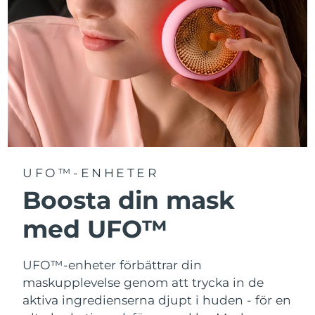
Turkiet
Förväntad leverans
8/11/26
Förenade
Förväntad leverans
8/11/26
Arabemiraten
Storbritannien
Förväntad leverans
8/10/26
USA
Förväntad leverans
8/11/26
Uzbekistan
Förväntad leverans
8/15/26
UFO™-ENHETER
Vietnam
Boosta din mask
Förväntad leverans
8/16/26
med UFO™
UFO™-enheter förbättrar din
maskupplevelse genom att trycka in de
aktiva ingredienserna djupt i huden - för en