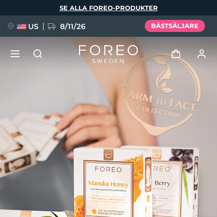
Hoppa
SE ALLA FOREO-PRODUKTER
till
huvudinnehåll
US
8/11/26
BÄSTSÄLJARE
NYHET
Logga in
Språk
BREAKING NEWS
Användarprofil
English
Deutsch
Español
Mina enheter
FAQ™ Pure Beauty-Tech Elixir
Français
Italiano
Português
Mina beställningar
Polski
Svenska
Русский
Türkçe
简体中文
繁體中文
Mina adresser
issa™ Teeth Whitening Set
Mina prenumerationer