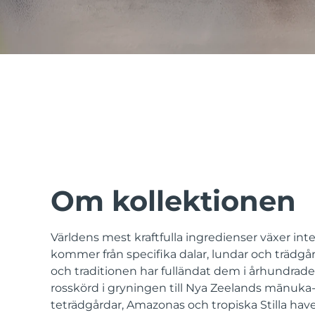
issa™ Teeth Whitening Set
FAQ™ Dual LED Panel
POPULÄR
Om kollektionen
Världens mest kraftfulla ingredienser växer int
Specialerbjudanden
Bästsäljare
kommer från specifika dalar, lundar och trädgår
och traditionen har fulländat dem i århundrade
rosskörd i gryningen till Nya Zeelands mānuka
teträdgårdar, Amazonas och tropiska Stilla have