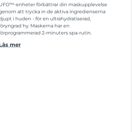
UFO™-enheter förbättrar din maskupplevelse
genom att trycka in de aktiva ingredienserna
djupt i huden - för en ultrahydratiserad,
föryngrad hy. Maskerna har en
förprogrammerad 2-minuters spa-rutin.
Läs mer