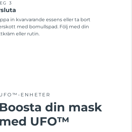
EG 3
sluta
ppa in kvarvarande essens eller ta bort
erskott med bomullspad. Följ med din
tkräm eller rutin.
UFO™-ENHETER
Boosta din mask
med UFO™