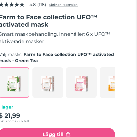
4.8
(118)
Skriv en recension
4.8
av
Farm to Face collection UFO™
5
stjärnor,
activated mask
genomsnittligt
betyg.
Smart maskbehandling. Innehåller: 6 x UFO™
Read
118
aktiverade masker
Reviews.
Länk
Välj masks:
Farm to Face collection UFO™ activated
till
samma
mask - Green Tea
sida.
I lager
$ 21,99
Inkl. moms och tull
Lägg till