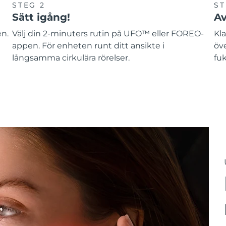
STEG 2
ST
Sätt igång!
Av
en.
Välj din 2-minuters rutin på UFO™ eller FOREO-
Kla
appen. För enheten runt ditt ansikte i
öv
långsamma cirkulära rörelser.
fuk