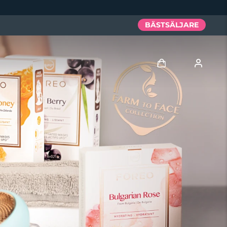
BÄSTSÄLJARE
Logga in
Användarprofil
Mina enheter
Mina beställningar
Mina adresser
Mina prenumerationer