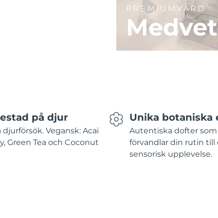
PREMIUMVÅRD
Medvet
testad på djur
Unika botaniska 
 djurförsök. Vegansk: Acai
Autentiska dofter som
y, Green Tea och Coconut
förvandlar din rutin till
sensorisk upplevelse.