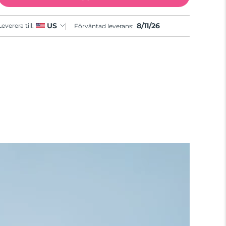
8/11/26
US
Leverera till:
Förväntad leverans: