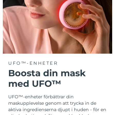
Turkiet
Förväntad leverans
11/08/2026
Förenade
Förväntad leverans
11/08/2026
Arabemiraten
Storbritannien
Förväntad leverans
10/08/2026
USA
Förväntad leverans
11/08/2026
Uzbekistan
Förväntad leverans
15/08/2026
UFO™-ENHETER
Boosta din mask
Vietnam
Förväntad leverans
16/08/2026
med UFO™
UFO™-enheter förbättrar din
maskupplevelse genom att trycka in de
aktiva ingredienserna djupt i huden - för en