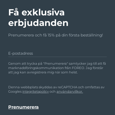
Få exklusiva
erbjudanden
Prenumerera och få 15% på din första beställning!
E-postadress
Genom att trycka på "Prenumerera" samtycker jag till att få
marknadsföringskommunikation från FOREO. Jag förstår
att jag kan avregistrera mig när som helst.
Denna webbplats skyddas av reCAPTCHA och omfattas av
Googles
integritetspolicy
och
användarvillkor.