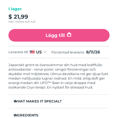
Luxemburg
Förväntad leverans
10/08/2026
I lager
Macao SAR
$ 21,99
Förväntad leverans
12/08/2026
Inkl. moms och tull
Malaysia
Förväntad leverans
13/08/2026
Lägg till
Malta
Förväntad leverans
10/08/2026
8/11/26
US
Mexiko
Leverera till:
Förväntad leverans:
Förväntad leverans
14/08/2026
Monaco
Japanskt grönt te översvämmar din hud med kraftfulla
Förväntad leverans
11/08/2026
antioxidanter - renar porer, rengör föroreningar och
skyddar mot miljöstress. Ulmus davidiana-rot ger djup fukt
Nederländerna
Förväntad leverans
10/08/2026
medan nattljusolja lugnar rodnad. En mild, örtig doft ger
energi medan din UFO™ låser in varje droppe med
svalkande Cryo-terapi. En nystart för stressad hud.
Nya Zeeland
Förväntad leverans
10/08/2026
WHAT MAKES IT SPECIAL?
Norge
Förväntad leverans
10/08/2026
Tallbarrsextrakt reglerar sebum och minimerar porer -
Oman
Förväntad leverans
13/08/2026
perfekt för fet hud.
INGREDIENTS