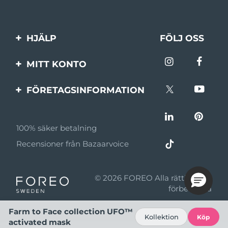
HJÄLP
FÖLJ OSS
Kontakta oss
MITT KONTO
Beställningar & leverans
Produktregistrering
FÖRETAGSINFORMATION
Garantier & returer
Support
Om FOREO
Vanliga frågor
100% säker betalning
Affiliateprogram
Batteriinformation
Recensioner från Bazaarvoice
Affiliate-nyheter
MYSA
© 2026 FOREO Alla rättigheter
Återförsäljare
förbehållna
Användningsvillkor
Farm to Face collection UFO™
Kollektion
Köp
activated mask
Sekretesspolicy