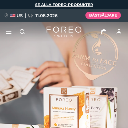
Hoppa
SE ALLA FOREO-PRODUKTER
till
huvudinnehåll
US
11.08.2026
BÄSTSÄLJARE
NYHET
Logga in
Språk
BREAKING NEWS
Användarprofil
English
Deutsch
Español
Mina enheter
FAQ™ Pure Beauty-Tech Elixir
Français
Italiano
Português
Mina beställningar
Polski
Svenska
Русский
Türkçe
简体中文
繁體中文
Mina adresser
issa™ Teeth Whitening Set
Mina prenumerationer