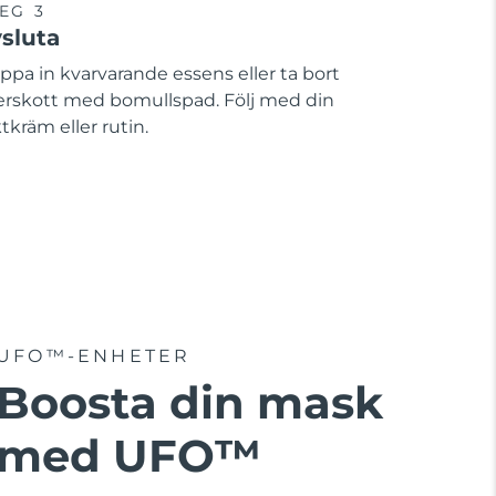
EG 3
sluta
ppa in kvarvarande essens eller ta bort
erskott med bomullspad. Följ med din
tkräm eller rutin.
UFO™-ENHETER
Boosta din mask
med UFO™