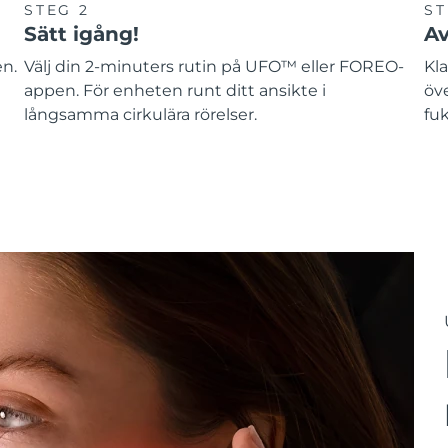
STEG 2
ST
Sätt igång!
Av
en.
Välj din 2-minuters rutin på UFO™ eller FOREO-
Kla
appen. För enheten runt ditt ansikte i
öv
långsamma cirkulära rörelser.
fuk