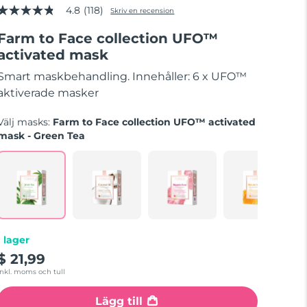
4.8
(118)
Skriv en recension
4.8
av
Farm to Face collection UFO™
5
stjärnor,
activated mask
genomsnittligt
betyg.
Smart maskbehandling. Innehåller: 6 x UFO™
Read
118
aktiverade masker
Reviews.
Länk
Välj masks:
Farm to Face collection UFO™ activated
till
samma
mask - Green Tea
sida.
I lager
$ 21,99
Inkl. moms och tull
Lägg till