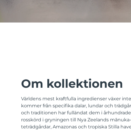
issa™ Teeth Whitening Set
FAQ™ Dual LED Panel
POPULÄR
Om kollektionen
Världens mest kraftfulla ingredienser växer int
Specialerbjudanden
Bästsäljare
kommer från specifika dalar, lundar och trädgår
och traditionen har fulländat dem i århundrade
rosskörd i gryningen till Nya Zeelands mānuka
teträdgårdar, Amazonas och tropiska Stilla have