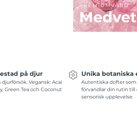
PREMIUMVÅRD
Medvet
testad på djur
Unika botaniska 
 djurförsök. Vegansk: Acai
Autentiska dofter som
y, Green Tea och Coconut
förvandlar din rutin till
sensorisk upplevelse.