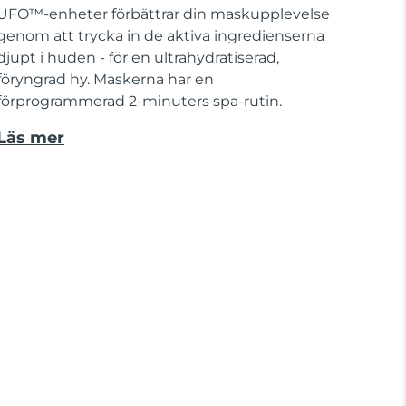
UFO™-enheter förbättrar din maskupplevelse
genom att trycka in de aktiva ingredienserna
djupt i huden - för en ultrahydratiserad,
föryngrad hy. Maskerna har en
förprogrammerad 2-minuters spa-rutin.
Läs mer