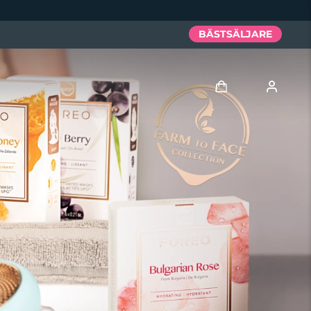
BÄSTSÄLJARE
Logga in
Användarprofil
Mina enheter
Mina beställningar
Mina adresser
Mina prenumerationer