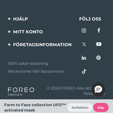
HJÄLP
FÖLJ OSS
Kontakta oss
MITT KONTO
Beställningar & leverans
Produktregistrering
FÖRETAGSINFORMATION
Garantier & returer
Support
Om FOREO
Vanliga frågor
100% säker betalning
Affiliateprogram
Batteriinformation
Recensioner från Bazaarvoice
Affiliate-nyheter
MYSA
© 2026 FOREO Alla rättigheter
Återförsäljare
förbehållna
Användningsvillkor
Farm to Face collection UFO™
Kollektion
Köp
activated mask
Sekretesspolicy