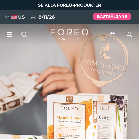
Hoppa
SE ALLA FOREO-PRODUKTER
till
huvudinnehåll
US
8/11/26
BÄSTSÄLJARE
NYHET
Logga in
Språk
BREAKING NEWS
Användarprofil
English
Deutsch
Español
Mina enheter
FAQ™ Pure Beauty-Tech Elixir
Français
Italiano
Português
Mina beställningar
Polski
Svenska
Русский
Türkçe
简体中文
繁體中文
Mina adresser
issa™ Teeth Whitening Set
Mina prenumerationer