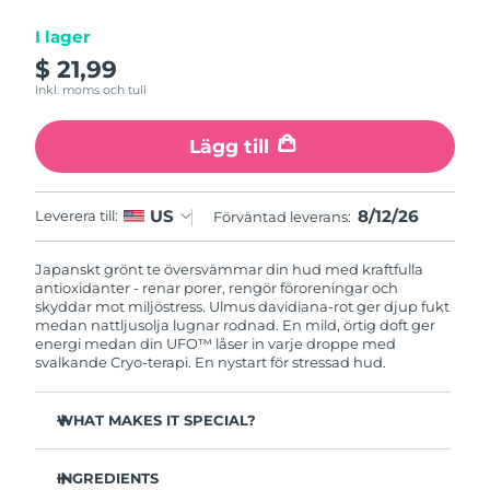
I lager
Macao SAR
Förväntad leverans
8/12/26
$ 21,99
Inkl. moms och tull
Malaysia
Förväntad leverans
8/13/26
Lägg till
Malta
Förväntad leverans
8/10/26
Mexiko
Förväntad leverans
8/14/26
8/12/26
US
Leverera till:
Förväntad leverans:
Monaco
Förväntad leverans
8/11/26
Japanskt grönt te översvämmar din hud med kraftfulla
antioxidanter - renar porer, rengör föroreningar och
Nederländerna
skyddar mot miljöstress. Ulmus davidiana-rot ger djup fukt
Förväntad leverans
8/10/26
medan nattljusolja lugnar rodnad. En mild, örtig doft ger
energi medan din UFO™ låser in varje droppe med
Nya Zeeland
Förväntad leverans
8/10/26
svalkande Cryo-terapi. En nystart för stressad hud.
Norge
Förväntad leverans
8/10/26
WHAT MAKES IT SPECIAL?
Tallbarrsextrakt reglerar sebum och minimerar porer -
Oman
Förväntad leverans
8/13/26
perfekt för fet hud.
INGREDIENTS