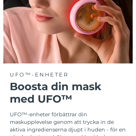
Turkiet
Förväntad leverans
8/11/26
Förenade
Förväntad leverans
8/11/26
Arabemiraten
Storbritannien
Förväntad leverans
8/10/26
USA
Förväntad leverans
8/11/26
Uzbekistan
Förväntad leverans
8/15/26
UFO™-ENHETER
Vietnam
Boosta din mask
Förväntad leverans
8/16/26
med UFO™
UFO™-enheter förbättrar din
maskupplevelse genom att trycka in de
aktiva ingredienserna djupt i huden - för en