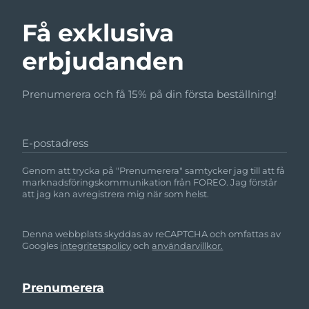
Få exklusiva
erbjudanden
Prenumerera och få 15% på din första beställning!
E-postadress
Genom att trycka på "Prenumerera" samtycker jag till att få
marknadsföringskommunikation från FOREO. Jag förstår
att jag kan avregistrera mig när som helst.
Denna webbplats skyddas av reCAPTCHA och omfattas av
Googles
integritetspolicy
och
användarvillkor.