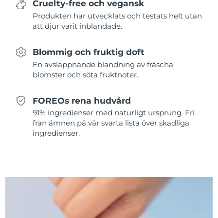
Cruelty-free och vegansk
Förväntad leverans
Produkten har utvecklats och testats helt utan
Portugal
09/08/2026
att djur varit inblandade.
Puerto Rico
Förväntad leverans
11/08/2026
Blommig och fruktig doft
En avslappnande blandning av fräscha
Qatar
Förväntad leverans
10/08/2026
blomster och söta fruktnoter.
Réunion
Förväntad leverans
14/08/2026
FOREOs rena hudvård
Förväntad leverans
91% ingredienser med naturligt ursprung. Fri
Rumänien
09/08/2026
från ämnen på vår svarta lista över skadliga
ingredienser.
Ryssland
Förväntad leverans
17/08/2026
Saudiarabien
Förväntad leverans
10/08/2026
Singapore
Förväntad leverans
11/08/2026
Förväntad leverans
Slovakien
09/08/2026