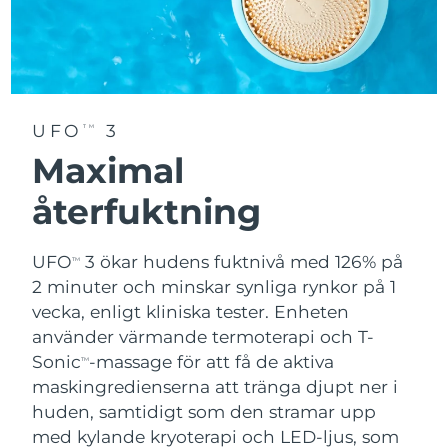
UFO
3
TM
Maximal
återfuktning
UFO
3 ökar hudens fuktnivå med 126% på
TM
2 minuter och minskar synliga rynkor på 1
vecka, enligt kliniska tester. Enheten
använder värmande termoterapi och T-
Sonic
-massage för att få de aktiva
TM
maskingredienserna att tränga djupt ner i
huden, samtidigt som den stramar upp
med kylande kryoterapi och LED-ljus, som