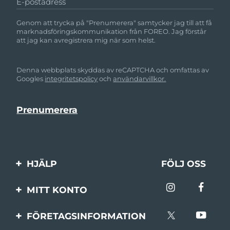
E-postadress
Genom att trycka på "Prenumerera" samtycker jag till att få
marknadsföringskommunikation från FOREO. Jag förstår
att jag kan avregistrera mig när som helst.
Denna webbplats skyddas av reCAPTCHA och omfattas av
Googles
integritetspolicy
och
användarvillkor.
HJÄLP
FÖLJ OSS
Kontakta oss
MITT KONTO
Beställningar & leverans
Produktregistrering
FÖRETAGSINFORMATION
Garantier & returer