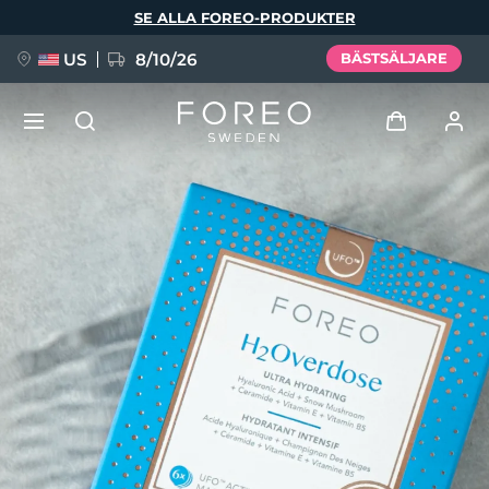
Hoppa
SE ALLA FOREO-PRODUKTER
till
huvudinnehåll
US
8/10/26
BÄSTSÄLJARE
NYHET
Logga in
Språk
BREAKING NEWS
Användarprofil
English
Deutsch
Español
Mina enheter
FAQ™ Pure Beauty-Tech Elixir
Français
Italiano
Português
Mina beställningar
Polski
Svenska
Русский
Türkçe
简体中文
繁體中文
Mina adresser
issa™ Teeth Whitening Set
Mina prenumerationer