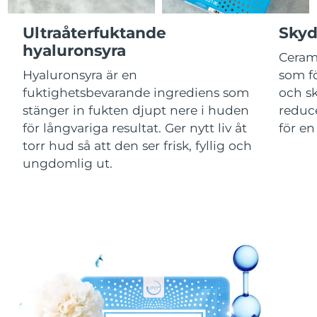
Kazakstan
Förväntad leverans
11/08/2026
Ultraåterfuktande
Skyd
hyaluronsyra
Förväntad leverans
Kuwait
Ceram
09/08/2026
Hyaluronsyra är en
som fö
fuktighetsbevarande ingrediens som
och s
Förväntad leverans
Lettland
09/08/2026
stänger in fukten djupt nere i huden
reduce
för långvariga resultat. Ger nytt liv åt
för en
Libanon
Förväntad leverans
10/08/2026
torr hud så att den ser frisk, fyllig och
ungdomlig ut.
Förväntad leverans
Litauen
09/08/2026
Förväntad leverans
Luxemburg
09/08/2026
Macao SAR
Förväntad leverans
11/08/2026
Malaysia
Förväntad leverans
12/08/2026