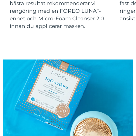
bästa resultat rekommenderar vi
fast 
Turkiet
Förväntad leverans
10/08/2026
rengöring med en FOREO LUNA
-
ringen
TM
enhet och Micro-Foam Cleanser 2.0
ansikt
Förenade
Förväntad leverans
10/08/2026
innan du applicerar masken.
Arabemiraten
Förväntad leverans
Storbritannien
09/08/2026
USA
Förväntad leverans
10/08/2026
Uzbekistan
Förväntad leverans
14/08/2026
Vietnam
Förväntad leverans
15/08/2026