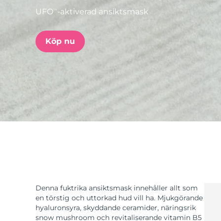
UFO
-aktiverad ansiktsmask
TM
issa™ Teeth Whitening Set
Köp nu
FAQ™ Dual LED Panel
POPULÄR
Specialerbjudanden
Bästsäljare
Denna fuktrika ansiktsmask innehåller allt som
en törstig och uttorkad hud vill ha. Mjukgörande
hyaluronsyra, skyddande ceramider, näringsrik
snow mushroom och revitaliserande vitamin B5