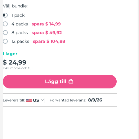
Välj bundle:
1 pack
4 packs
spara
$ 14,99
8 packs
spara
$ 49,92
12 packs
spara
$ 104,88
I lager
$ 24,99
Inkl. moms och tull
Lägg till
8/9/26
US
Leverera till:
Förväntad leverans: