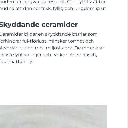
huden för långvariga resultat. Ger nytt liv åt torr
hud så att den ser frisk, fyllig och ungdomlig ut.
Skyddande ceramider
Ceramider bildar en skyddande barriär som
förhindrar fuktförlust, minskar torrhet och
skyddar huden mot miljöskador. De reducerar
också synliga linjer och rynkor för en fräsch,
fuktmättad hy.