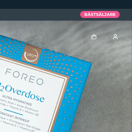
BÄSTSÄLJARE
Logga in
Användarprofil
Mina enheter
Mina beställningar
Mina adresser
Mina prenumerationer