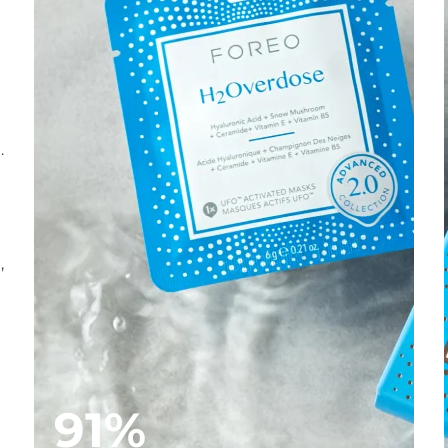
.
,
91%