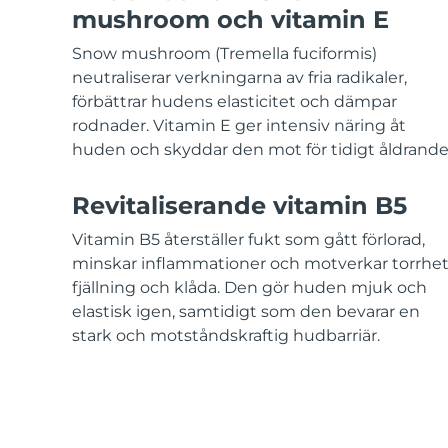
KIWI™-hudvård
All acne treatment devices
All revitalizing eye massagers
Serum
mushroom och vitamin E
issa™ Teeth Whitening Gel
Advanced pore care essentials
For healthy hair
18% PAP
Snow mushroom (Tremella fuciformis)
Kosmetika
Man
neutraliserar verkningarna av fria radikaler,
förbättrar hudens elasticitet och dämpar
rodnader. Vitamin E ger intensiv näring åt
huden och skyddar den mot för tidigt åldrande
Handla allt
Revitaliserande vitamin B5
Vitamin B5 återställer fukt som gått förlorad,
minskar inflammationer och motverkar torrhet
FOREO APP
fjällning och klåda. Den gör huden mjuk och
elastisk igen, samtidigt som den bevarar en
OM FOREO
stark och motståndskraftig hudbarriär.