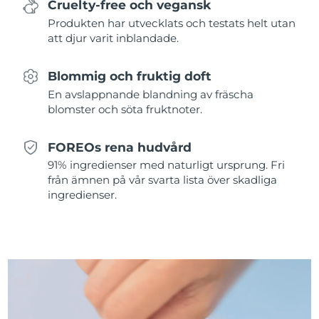
Cruelty-free och vegansk
Produkten har utvecklats och testats helt utan
Slovakien
Förväntad leverans
8/9/26
att djur varit inblandade.
Slovenien
Förväntad leverans
8/9/26
Blommig och fruktig doft
En avslappnande blandning av fräscha
Sydafrika
Förväntad leverans
8/17/26
blomster och söta fruktnoter.
Sydkorea
Förväntad leverans
8/11/26
FOREOs rena hudvård
Spanien
Förväntad leverans
8/9/26
91% ingredienser med naturligt ursprung. Fri
från ämnen på vår svarta lista över skadliga
ingredienser.
Sverige
Förväntad leverans
8/9/26
Schweiz
Förväntad leverans
8/9/26
Taiwan
Förväntad leverans
8/14/26
Thailand
Förväntad leverans
8/13/26