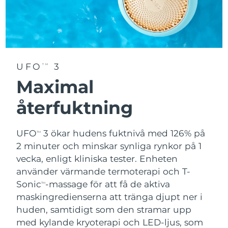
UFO
3
TM
Maximal
återfuktning
UFO
3 ökar hudens fuktnivå med 126% på
TM
2 minuter och minskar synliga rynkor på 1
vecka, enligt kliniska tester. Enheten
använder värmande termoterapi och T-
Sonic
-massage för att få de aktiva
TM
maskingredienserna att tränga djupt ner i
huden, samtidigt som den stramar upp
med kylande kryoterapi och LED-ljus, som