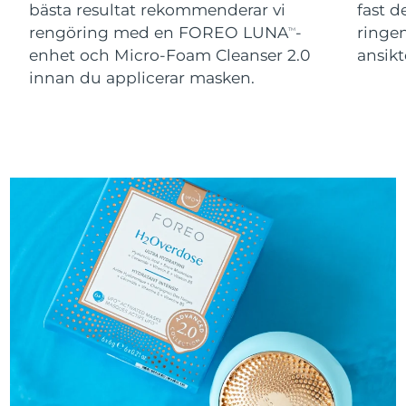
bästa resultat rekommenderar vi
fast 
rengöring med en FOREO LUNA
-
ringen
TM
enhet och Micro-Foam Cleanser 2.0
ansikt
innan du applicerar masken.