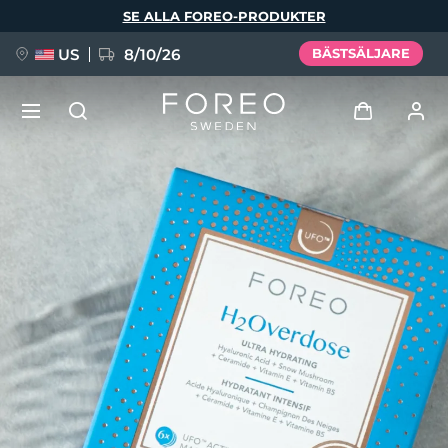
Hoppa
SE ALLA FOREO-PRODUKTER
till
huvudinnehåll
US
8/10/26
BÄSTSÄLJARE
NYHET
Logga in
Språk
BREAKING NEWS
Användarprofil
English
Deutsch
Español
Mina enheter
FAQ™ Pure Beauty-Tech Elixir
Français
Italiano
Português
Mina beställningar
Polski
Svenska
Русский
Türkçe
简体中文
繁體中文
Mina adresser
issa™ Teeth Whitening Set
Mina prenumerationer