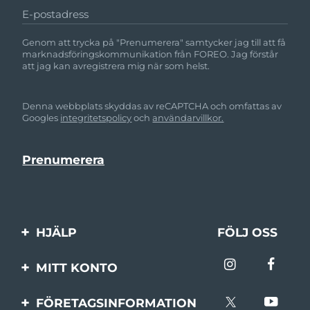
E-postadress
Genom att trycka på "Prenumerera" samtycker jag till att få
marknadsföringskommunikation från FOREO. Jag förstår
att jag kan avregistrera mig när som helst.
Denna webbplats skyddas av reCAPTCHA och omfattas av
Googles
integritetspolicy
och
användarvillkor.
HJÄLP
FÖLJ OSS
Kontakta oss
MITT KONTO
Beställningar & leverans
Produktregistrering
FÖRETAGSINFORMATION