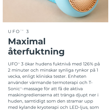
UFO
3
TM
Maximal
återfuktning
UFO
3 ökar hudens fuktnivå med 126% på
TM
2 minuter och minskar synliga rynkor på 1
vecka, enligt kliniska tester. Enheten
använder värmande termoterapi och T-
Sonic
-massage för att få de aktiva
TM
maskingredienserna att tränga djupt ner i
huden, samtidigt som den stramar upp
med kylande kryoterapi och LED-ljus, som