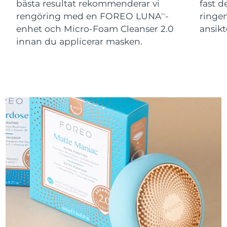
bästa resultat rekommenderar vi
fast 
rengöring med en FOREO LUNA
-
ringen
TM
enhet och Micro-Foam Cleanser 2.0
ansikt
innan du applicerar masken.