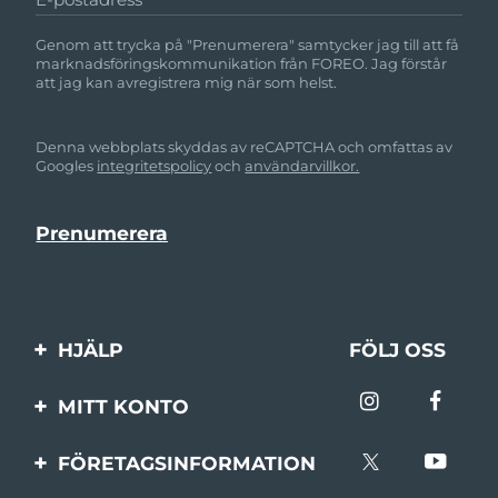
Genom att trycka på "Prenumerera" samtycker jag till att få
marknadsföringskommunikation från FOREO. Jag förstår
att jag kan avregistrera mig när som helst.
Denna webbplats skyddas av reCAPTCHA och omfattas av
Googles
integritetspolicy
och
användarvillkor.
HJÄLP
FÖLJ OSS
Kontakta oss
MITT KONTO
Beställningar & leverans
Produktregistrering
FÖRETAGSINFORMATION
Garantier & returer
Support