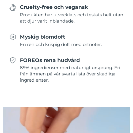
Cruelty-free och vegansk
Slovakien
Förväntad leverans
8/12/26
Produkten har utvecklats och testats helt utan
att djur varit inblandade.
Slovenien
Förväntad leverans
8/12/26
Myskig blomdoft
Sydafrika
Förväntad leverans
8/20/26
En ren och krispig doft med örtnoter.
Sydkorea
Förväntad leverans
8/14/26
FOREOs rena hudvård
89% ingredienser med naturligt ursprung. Fri
Spanien
Förväntad leverans
8/12/26
från ämnen på vår svarta lista över skadliga
ingredienser.
Sverige
Förväntad leverans
8/12/26
Schweiz
Förväntad leverans
8/12/26
Taiwan
Förväntad leverans
8/17/26
Thailand
Förväntad leverans
8/16/26