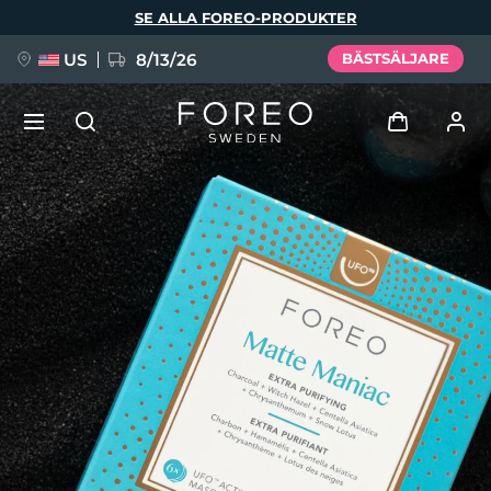
Hoppa
SE ALLA FOREO-PRODUKTER
till
huvudinnehåll
US
8/13/26
BÄSTSÄLJARE
NYHET
Logga in
Språk
BREAKING NEWS
Användarprofil
English
Deutsch
Español
Mina enheter
FAQ™ Pure Beauty-Tech Elixir
Français
Italiano
Português
Mina beställningar
Polski
Svenska
Русский
Türkçe
简体中文
繁體中文
Mina adresser
issa™ Teeth Whitening Set
Mina prenumerationer