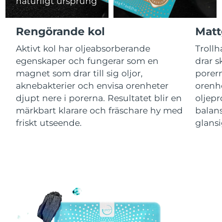
naturligt ursprung
Macao SAR
Förväntad leverans
8/14/26
Rengörande kol
Matt
Malaysia
Förväntad leverans
8/15/26
Aktivt kol har oljeabsorberande
Trollh
egenskaper och fungerar som en
drar 
Malta
Förväntad leverans
8/12/26
magnet som drar till sig oljor,
porern
aknebakterier och envisa orenheter
orenh
Mexiko
Förväntad leverans
8/16/26
djupt nere i porerna. Resultatet blir en
oljep
märkbart klarare och fräschare hy med
balan
Monaco
Förväntad leverans
8/13/26
friskt utseende.
glansi
Nederländerna
Förväntad leverans
8/12/26
Nya Zeeland
Förväntad leverans
8/12/26
Norge
Förväntad leverans
8/12/26
Oman
Förväntad leverans
8/15/26