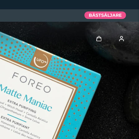
BÄSTSÄLJARE
Logga in
Användarprofil
Mina enheter
Mina beställningar
Mina adresser
Mina prenumerationer