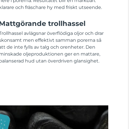
nere i porerna. Resultatet blir en märkbart
klarare och fräschare hy med friskt utseende.
Mattgörande trollhassel
Trollhassel avlägsnar överflödiga oljor och drar
skonsamt men effektivt samman porerna så
att de inte fylls av talg och orenheter. Den
minskade oljeproduktionen ger en mattare,
balanserad hud utan överdriven glansighet.