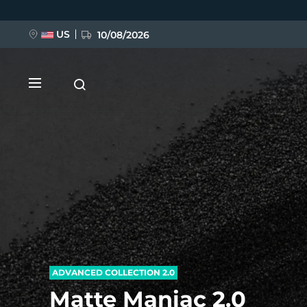
Hoppa
till
huvudinnehåll
US
10/08/2026
NYHET
BREAKING NEWS
FAQ™ Pure Beauty-Tech Elixir
ADVANCED COLLECTION 2.0
Matte Maniac 2.0