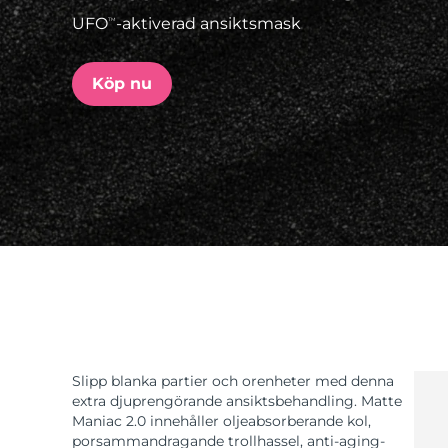
UFO
-aktiverad ansiktsmask
TM
issa™ Teeth Whitening Set
Köp nu
FAQ™ Dual LED Panel
POPULÄR
Specialerbjudanden
Bästsäljare
Slipp blanka partier och orenheter med denna
extra djuprengörande ansiktsbehandling. Matte
Maniac 2.0 innehåller oljeabsorberande kol,
porsammandragande trollhassel, anti-aging-