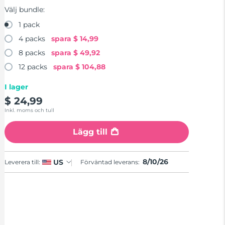
Välj bundle:
1 pack
4 packs
spara
$ 14,99
8 packs
spara
$ 49,92
12 packs
spara
$ 104,88
I lager
$ 24,99
Inkl. moms och tull
Lägg till
8/10/26
US
Leverera till:
Förväntad leverans: