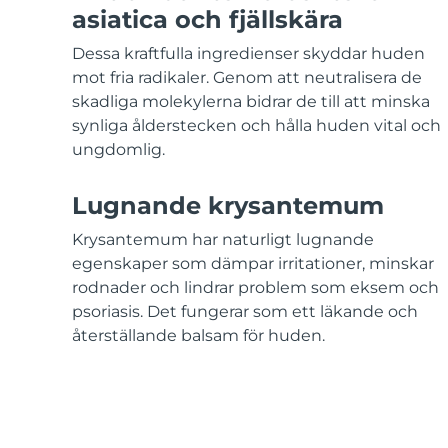
KIWI™-hudvård
All acne treatment devices
All revitalizing eye massagers
Serum
asiatica och fjällskära
issa™ Teeth Whitening Gel
Advanced pore care essentials
For healthy hair
18% PAP
Dessa kraftfulla ingredienser skyddar huden
Kosmetika
Man
mot fria radikaler. Genom att neutralisera de
skadliga molekylerna bidrar de till att minska
synliga ålderstecken och hålla huden vital och
ungdomlig.
Handla allt
Lugnande krysantemum
Krysantemum har naturligt lugnande
egenskaper som dämpar irritationer, minskar
FOREO APP
rodnader och lindrar problem som eksem och
psoriasis. Det fungerar som ett läkande och
OM FOREO
återställande balsam för huden.