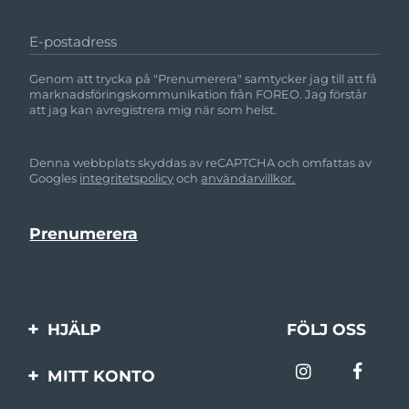
E-postadress
Genom att trycka på "Prenumerera" samtycker jag till att få
marknadsföringskommunikation från FOREO. Jag förstår
att jag kan avregistrera mig när som helst.
Denna webbplats skyddas av reCAPTCHA och omfattas av
Googles
integritetspolicy
och
användarvillkor.
HJÄLP
FÖLJ OSS
Kontakta oss
MITT KONTO
Beställningar & leverans