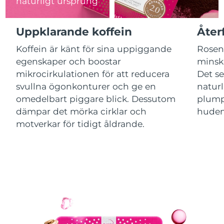
naturligt ursprung
Luxemburg
Förväntad leverans
11/08/2026
Macao SAR
Uppklarande koffein
Åter
Förväntad leverans
13/08/2026
Koffein är känt för sina uppiggande
Rosenv
Malaysia
Förväntad leverans
14/08/2026
egenskaper och boostar
minska
mikrocirkulationen för att reducera
Det se
Malta
Förväntad leverans
11/08/2026
svullna ögonkonturer och ge en
naturl
omedelbart piggare blick. Dessutom
plump
Mexiko
Förväntad leverans
15/08/2026
dämpar det mörka cirklar och
huden
Monaco
motverkar för tidigt åldrande.
Förväntad leverans
12/08/2026
Nederländerna
Förväntad leverans
11/08/2026
Nya Zeeland
Förväntad leverans
11/08/2026
Norge
Förväntad leverans
11/08/2026
Oman
Förväntad leverans
14/08/2026