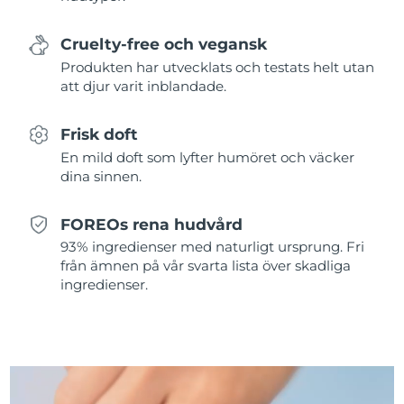
Singapore
Förväntad leverans
13/08/2026
Cruelty-free och vegansk
Slovakien
Förväntad leverans
11/08/2026
Produkten har utvecklats och testats helt utan
att djur varit inblandade.
Slovenien
Förväntad leverans
11/08/2026
Frisk doft
Sydafrika
Förväntad leverans
19/08/2026
En mild doft som lyfter humöret och väcker
dina sinnen.
Sydkorea
Förväntad leverans
13/08/2026
Spanien
Förväntad leverans
11/08/2026
FOREOs rena hudvård
93% ingredienser med naturligt ursprung. Fri
Sverige
Förväntad leverans
11/08/2026
från ämnen på vår svarta lista över skadliga
ingredienser.
Schweiz
Förväntad leverans
11/08/2026
Taiwan
Förväntad leverans
16/08/2026
Thailand
Förväntad leverans
15/08/2026