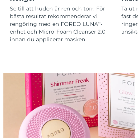
Se till att huden är ren och torr. För
Ta ut
bästa resultat rekommenderar vi
fast 
rengöring med en FOREO LUNA
-
ringen
TM
enhet och Micro-Foam Cleanser 2.0
ansikt
innan du applicerar masken.