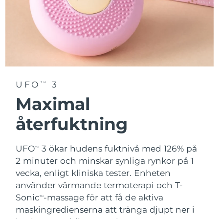
UFO
3
TM
Maximal
återfuktning
UFO
3 ökar hudens fuktnivå med 126% på
TM
2 minuter och minskar synliga rynkor på 1
vecka, enligt kliniska tester. Enheten
använder värmande termoterapi och T-
Sonic
-massage för att få de aktiva
TM
maskingredienserna att tränga djupt ner i