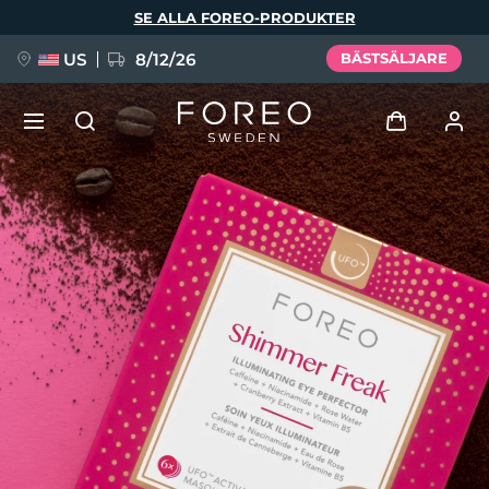
Hoppa
SE ALLA FOREO-PRODUKTER
till
huvudinnehåll
US
8/12/26
BÄSTSÄLJARE
NYHET
Logga in
Språk
BREAKING NEWS
Användarprofil
English
Deutsch
Español
Mina enheter
FAQ™ Pure Beauty-Tech Elixir
Français
Italiano
Português
Mina beställningar
Polski
Svenska
Русский
Türkçe
简体中文
繁體中文
Mina adresser
issa™ Teeth Whitening Set
Mina prenumerationer