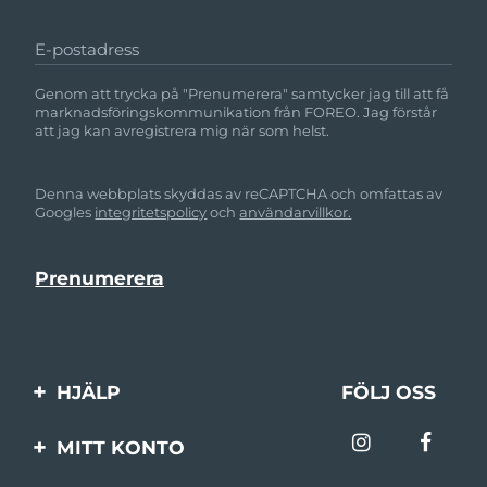
E-postadress
Genom att trycka på "Prenumerera" samtycker jag till att få
marknadsföringskommunikation från FOREO. Jag förstår
att jag kan avregistrera mig när som helst.
Denna webbplats skyddas av reCAPTCHA och omfattas av
Googles
integritetspolicy
och
användarvillkor.
HJÄLP
FÖLJ OSS
Kontakta oss
MITT KONTO
Beställningar & leverans