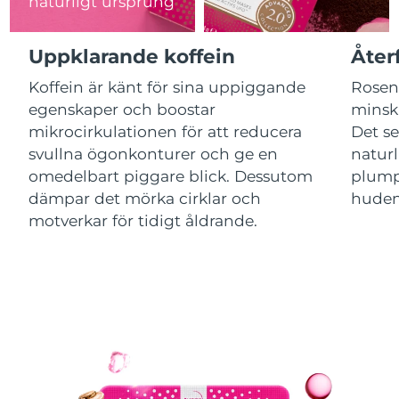
naturligt ursprung
Macao SAR
Förväntad leverans
13/8/26
Uppklarande koffein
Åter
Malaysia
Förväntad leverans
14/8/26
Koffein är känt för sina uppiggande
Rosenv
egenskaper och boostar
minska
Malta
Förväntad leverans
11/8/26
mikrocirkulationen för att reducera
Det se
svullna ögonkonturer och ge en
naturl
Mexiko
Förväntad leverans
15/8/26
omedelbart piggare blick. Dessutom
plump
dämpar det mörka cirklar och
huden
Monaco
Förväntad leverans
12/8/26
motverkar för tidigt åldrande.
Nederländerna
Förväntad leverans
11/8/26
Nya Zeeland
Förväntad leverans
11/8/26
Norge
Förväntad leverans
11/8/26
Oman
Förväntad leverans
14/8/26