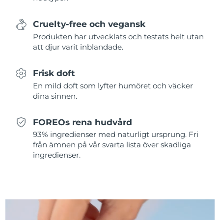
Slovakien
Förväntad leverans
11/8/26
Cruelty-free och vegansk
Produkten har utvecklats och testats helt utan
Slovenien
Förväntad leverans
11/8/26
att djur varit inblandade.
Sydafrika
Förväntad leverans
19/8/26
Frisk doft
En mild doft som lyfter humöret och väcker
Sydkorea
Förväntad leverans
13/8/26
dina sinnen.
Spanien
Förväntad leverans
11/8/26
FOREOs rena hudvård
93% ingredienser med naturligt ursprung. Fri
Sverige
Förväntad leverans
11/8/26
från ämnen på vår svarta lista över skadliga
ingredienser.
Schweiz
Förväntad leverans
11/8/26
Taiwan
Förväntad leverans
16/8/26
Thailand
Förväntad leverans
15/8/26