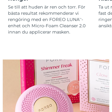
Se till att huden är ren och torr. För
Ta ut
bästa resultat rekommenderar vi
fast 
rengöring med en FOREO LUNA
-
ringen
TM
enhet och Micro-Foam Cleanser 2.0
ansikt
innan du applicerar masken.