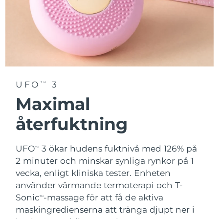
UFO
3
TM
Maximal
återfuktning
UFO
3 ökar hudens fuktnivå med 126% på
TM
2 minuter och minskar synliga rynkor på 1
vecka, enligt kliniska tester. Enheten
använder värmande termoterapi och T-
Sonic
-massage för att få de aktiva
TM
maskingredienserna att tränga djupt ner i