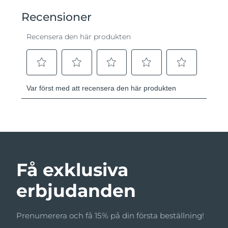
Få exklusiva
erbjudanden
Prenumerera och få 15% på din första beställning!