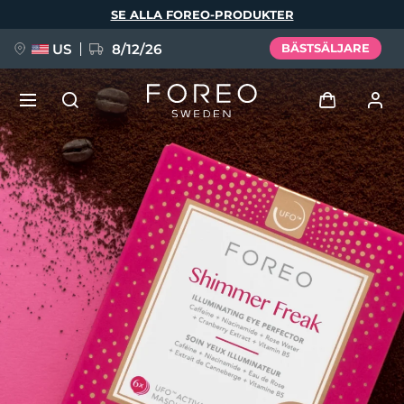
Hoppa
SE ALLA FOREO-PRODUKTER
till
huvudinnehåll
US
8/12/26
BÄSTSÄLJARE
NYHET
Logga in
Språk
BREAKING NEWS
Användarprofil
English
Deutsch
Español
Mina enheter
FAQ™ Pure Beauty-Tech Elixir
Français
Italiano
Português
Mina beställningar
Polski
Svenska
Русский
Türkçe
简体中文
繁體中文
Mina adresser
issa™ Teeth Whitening Set
Mina prenumerationer