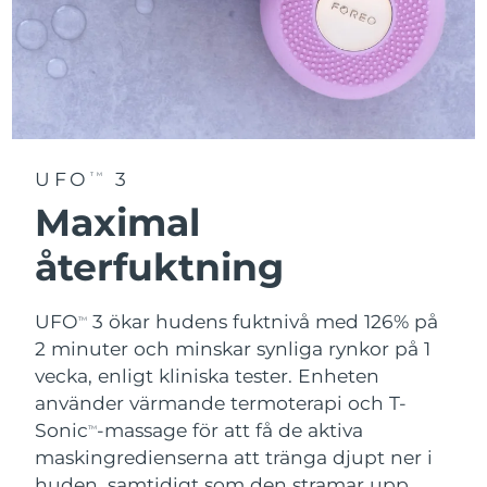
UFO
3
TM
Maximal
återfuktning
UFO
3 ökar hudens fuktnivå med 126% på
TM
2 minuter och minskar synliga rynkor på 1
vecka, enligt kliniska tester. Enheten
använder värmande termoterapi och T-
Sonic
-massage för att få de aktiva
TM
maskingredienserna att tränga djupt ner i
huden, samtidigt som den stramar upp