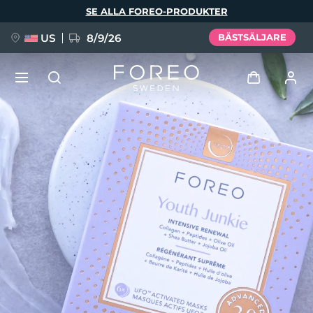
Hoppa
SE ALLA FOREO-PRODUKTER
till
huvudinnehåll
US
8/9/26
BÄSTSÄLJARE
NYHET
Logga in
Språk
BREAKING NEWS
Användarprofil
English
Deutsch
Español
Mina enheter
FAQ™ Pure Beauty-Tech Elixir
Français
Italiano
Português
Mina beställningar
Polski
Svenska
Русский
Türkçe
简体中文
繁體中文
Mina adresser
issa™ Teeth Whitening Set
Mina prenumerationer