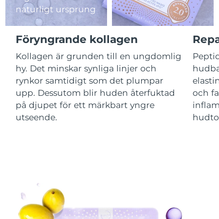
naturligt ursprung
Macao SAR
Förväntad leverans
8/10/26
Föryngrande kollagen
Repa
Malaysia
Förväntad leverans
8/11/26
Kollagen är grunden till en ungdomlig
Peptid
hy. Det minskar synliga linjer och
hudba
Malta
Förväntad leverans
8/8/26
rynkor samtidigt som det plumpar
elasti
Mexiko
Förväntad leverans
8/12/26
upp. Dessutom blir huden återfuktad
och fa
på djupet för ett märkbart yngre
inflam
Monaco
Förväntad leverans
8/9/26
utseende.
hudton
Nederländerna
Förväntad leverans
8/8/26
Nya Zeeland
Förväntad leverans
8/8/26
Norge
Förväntad leverans
8/8/26
Oman
Förväntad leverans
8/11/26