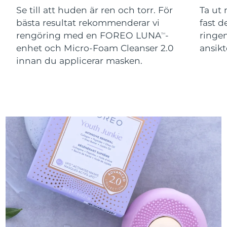
Se till att huden är ren och torr. För
Ta ut
bästa resultat rekommenderar vi
fast 
rengöring med en FOREO LUNA
-
ringen
TM
enhet och Micro-Foam Cleanser 2.0
ansikt
innan du applicerar masken.