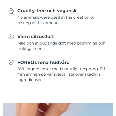
Cruelty-free och vegansk
Slovakien
Förväntad leverans
8/8/26
No animals were used in the creation or
testing of this product.
Slovenien
Förväntad leverans
8/8/26
Sydafrika
Förväntad leverans
8/16/26
Varm citrusdoft
Mild och inbjudande doft med blommiga och
Sydkorea
Förväntad leverans
8/10/26
fruktiga toner.
Spanien
Förväntad leverans
8/8/26
FOREOs rena hudvård
89% ingredienser med naturligt ursprung. Fri
Sverige
Förväntad leverans
8/8/26
från ämnen på vår svarta lista över skadliga
ingredienser.
Schweiz
Förväntad leverans
8/8/26
Taiwan
Förväntad leverans
8/13/26
Thailand
Förväntad leverans
8/12/26