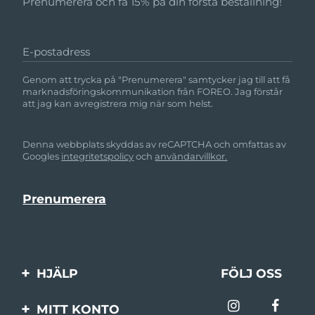
Prenumerera och få 15% på din första beställning!
E-postadress
Genom att trycka på "Prenumerera" samtycker jag till att få
marknadsföringskommunikation från FOREO. Jag förstår
att jag kan avregistrera mig när som helst.
Denna webbplats skyddas av reCAPTCHA och omfattas av
Googles
integritetspolicy
och
användarvillkor.
HJÄLP
FÖLJ OSS
Kontakta oss
MITT KONTO