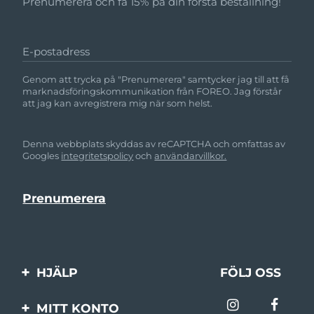
Prenumerera och få 15% på din första beställning!
E-postadress
Genom att trycka på "Prenumerera" samtycker jag till att få
marknadsföringskommunikation från FOREO. Jag förstår
att jag kan avregistrera mig när som helst.
Denna webbplats skyddas av reCAPTCHA och omfattas av
Googles
integritetspolicy
och
användarvillkor.
HJÄLP
FÖLJ OSS
Kontakta oss
MITT KONTO