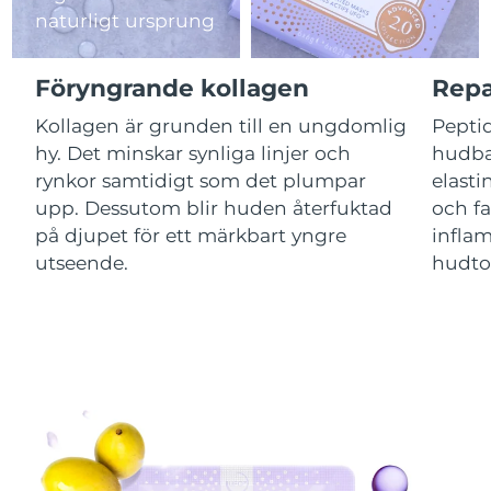
naturligt ursprung
Jersey
Förväntad leverans
13/08/2026
Föryngrande kollagen
Repa
Kazakstan
Förväntad leverans
10/08/2026
Kollagen är grunden till en ungdomlig
Peptid
Förväntad leverans
hy. Det minskar synliga linjer och
hudba
Kuwait
08/08/2026
rynkor samtidigt som det plumpar
elasti
upp. Dessutom blir huden återfuktad
och fa
Förväntad leverans
Lettland
08/08/2026
på djupet för ett märkbart yngre
inflam
utseende.
hudton
Förväntad leverans
Libanon
09/08/2026
Förväntad leverans
Litauen
08/08/2026
Förväntad leverans
Luxemburg
08/08/2026
Macao SAR
Förväntad leverans
10/08/2026