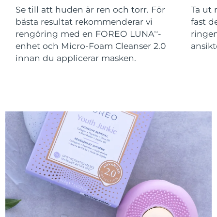
Schweiz
08/08/2026
Se till att huden är ren och torr. För
Ta ut
bästa resultat rekommenderar vi
fast 
Taiwan
Förväntad leverans
13/08/2026
rengöring med en FOREO LUNA
-
ringen
TM
enhet och Micro-Foam Cleanser 2.0
ansikt
Thailand
Förväntad leverans
12/08/2026
innan du applicerar masken.
Förväntad leverans
Turkiet
09/08/2026
Förenade
Förväntad leverans
Arabemiraten
09/08/2026
Förväntad leverans
Storbritannien
08/08/2026
Förväntad leverans
USA
09/08/2026
Uzbekistan
Förväntad leverans
13/08/2026