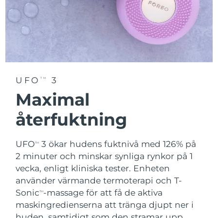
Vietnam
Förväntad leverans
14/08/2026
UFO
3
TM
Maximal
återfuktning
UFO
3 ökar hudens fuktnivå med 126% på
TM
2 minuter och minskar synliga rynkor på 1
vecka, enligt kliniska tester. Enheten
använder värmande termoterapi och T-
Sonic
-massage för att få de aktiva
TM
maskingredienserna att tränga djupt ner i
huden, samtidigt som den stramar upp