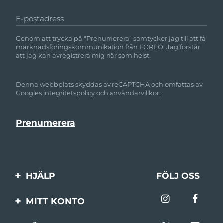
E-postadress
Genom att trycka på "Prenumerera" samtycker jag till att få
marknadsföringskommunikation från FOREO. Jag förstår
att jag kan avregistrera mig när som helst.
Denna webbplats skyddas av reCAPTCHA och omfattas av
Googles
integritetspolicy
och
användarvillkor.
HJÄLP
FÖLJ OSS
Kontakta oss
MITT KONTO
Beställningar & leverans
Produktregistrering