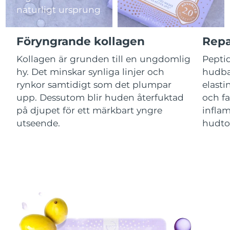
naturligt ursprung
Jersey
Förväntad leverans
13/08/2026
Föryngrande kollagen
Repa
Kazakstan
Förväntad leverans
10/08/2026
Kollagen är grunden till en ungdomlig
Peptid
Förväntad leverans
hy. Det minskar synliga linjer och
hudba
Kuwait
08/08/2026
rynkor samtidigt som det plumpar
elasti
upp. Dessutom blir huden återfuktad
och fa
Förväntad leverans
Lettland
08/08/2026
på djupet för ett märkbart yngre
inflam
utseende.
hudton
Förväntad leverans
Libanon
09/08/2026
Förväntad leverans
Litauen
08/08/2026
Förväntad leverans
Luxemburg
08/08/2026
Macao SAR
Förväntad leverans
10/08/2026