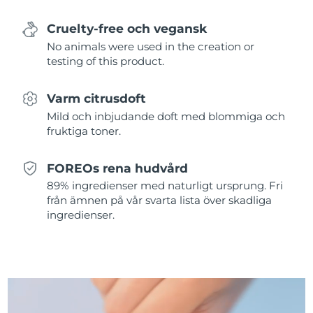
Filippinerna
Förväntad leverans
11/08/2026
Cruelty-free och vegansk
No animals were used in the creation or
Förväntad leverans
Polen
testing of this product.
09/08/2026
Förväntad leverans
Varm citrusdoft
Portugal
08/08/2026
Mild och inbjudande doft med blommiga och
fruktiga toner.
Puerto Rico
Förväntad leverans
10/08/2026
FOREOs rena hudvård
Förväntad leverans
Qatar
09/08/2026
89% ingredienser med naturligt ursprung. Fri
från ämnen på vår svarta lista över skadliga
Réunion
Förväntad leverans
13/08/2026
ingredienser.
Förväntad leverans
Rumänien
08/08/2026
Ryssland
Förväntad leverans
16/08/2026