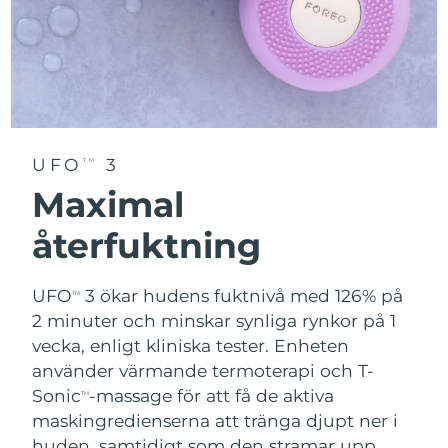
Vietnam
Förväntad leverans
14/08/2026
UFO
3
TM
Maximal
återfuktning
UFO
3 ökar hudens fuktnivå med 126% på
TM
2 minuter och minskar synliga rynkor på 1
vecka, enligt kliniska tester. Enheten
använder värmande termoterapi och T-
Sonic
-massage för att få de aktiva
TM
maskingredienserna att tränga djupt ner i
huden, samtidigt som den stramar upp