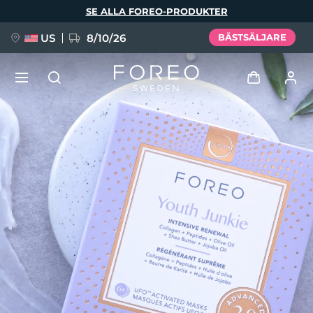
Hoppa
SE ALLA FOREO-PRODUKTER
till
huvudinnehåll
US
8/10/26
BÄSTSÄLJARE
NYHET
Logga in
Språk
BREAKING NEWS
Användarprofil
English
Deutsch
Español
Mina enheter
FAQ™ Pure Beauty-Tech Elixir
Français
Italiano
Português
Mina beställningar
Polski
Svenska
Русский
Türkçe
简体中文
繁體中文
Mina adresser
issa™ Teeth Whitening Set
Mina prenumerationer