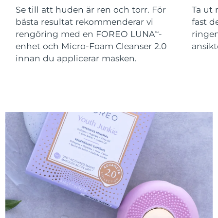
Schweiz
08/08/2026
Se till att huden är ren och torr. För
Ta ut
bästa resultat rekommenderar vi
fast 
Taiwan
Förväntad leverans
13/08/2026
rengöring med en FOREO LUNA
-
ringen
TM
enhet och Micro-Foam Cleanser 2.0
ansikt
Thailand
Förväntad leverans
12/08/2026
innan du applicerar masken.
Förväntad leverans
Turkiet
09/08/2026
Förenade
Förväntad leverans
Arabemiraten
09/08/2026
Förväntad leverans
Storbritannien
08/08/2026
Förväntad leverans
USA
09/08/2026
Uzbekistan
Förväntad leverans
13/08/2026