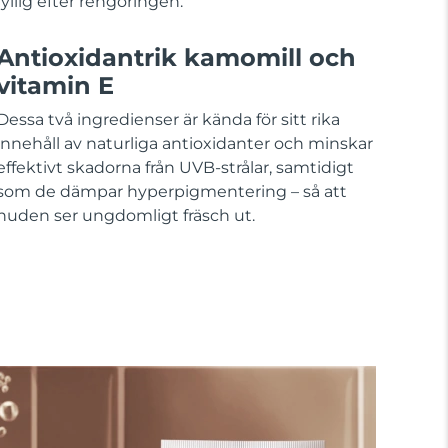
fyllig efter rengöringen.
Antioxidantrik kamomill och
vitamin E
Dessa två ingredienser är kända för sitt rika
innehåll av naturliga antioxidanter och minskar
effektivt skadorna från UVB-strålar, samtidigt
som de dämpar hyperpigmentering – så att
huden ser ungdomligt fräsch ut.