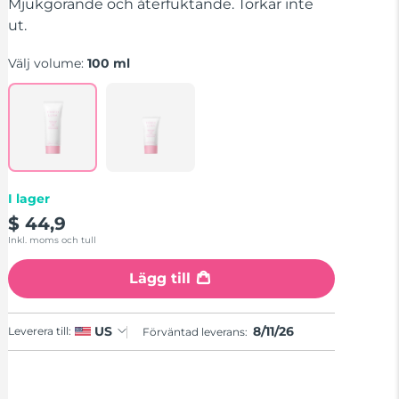
genomsnittligt
Mjukgörande och återfuktande. Torkar inte
betyg.
ut.
Read
a
Review.
Välj volume:
100 ml
Länk
till
samma
sida.
I lager
$ 44,9
Inkl. moms och tull
Lägg till
8/11/26
US
Leverera till:
Förväntad leverans: