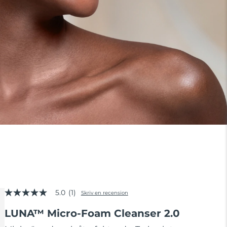
5.0
(1)
Skriv en recension
5.0
av
LUNA™ Micro-Foam Cleanser 2.0
5
stjärnor,