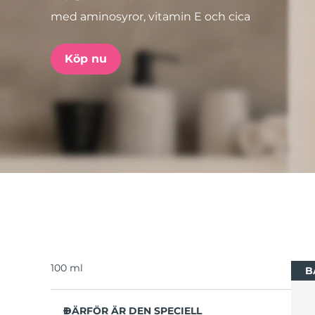
med aminosyror, vitamin E och cica
issa™ Teeth Whitening Set
Köp nu
FAQ™ Dual LED Panel
POPULÄR
Specialerbjudanden
Bästsäljare
100 ml
B
DÄRFÖR ÄR DEN SPECIELL