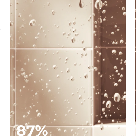
r
87%