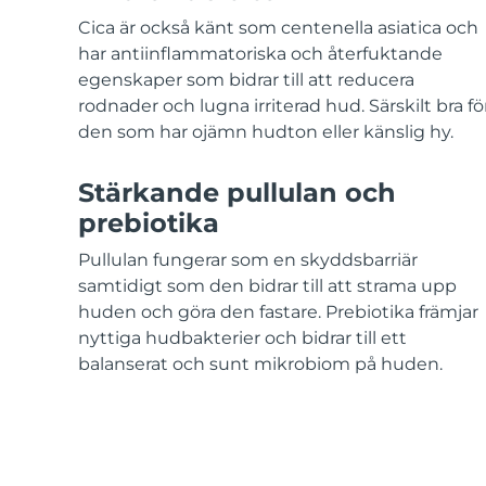
KIWI™-hudvård
All acne treatment devices
All revitalizing eye massagers
Serum
issa™ Teeth Whitening Gel
Cica är också känt som centenella asiatica och
Advanced pore care essentials
For healthy hair
18% PAP
har antiinflammatoriska och återfuktande
egenskaper som bidrar till att reducera
Kosmetika
Man
rodnader och lugna irriterad hud. Särskilt bra fö
den som har ojämn hudton eller känslig hy.
Stärkande pullulan och
Handla allt
prebiotika
Pullulan fungerar som en skyddsbarriär
samtidigt som den bidrar till att strama upp
FOREO APP
huden och göra den fastare. Prebiotika främjar
nyttiga hudbakterier och bidrar till ett
OM FOREO
balanserat och sunt mikrobiom på huden.