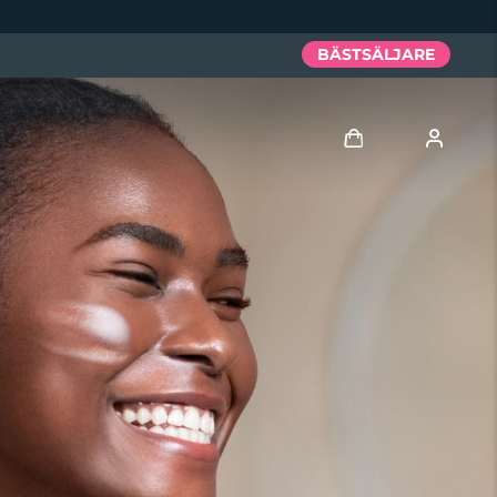
BÄSTSÄLJARE
Logga in
Användarprofil
Mina enheter
Mina beställningar
Mina adresser
Mina prenumerationer