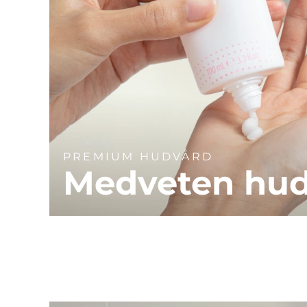
PREMIUM HUDVÅRD
Medveten hu