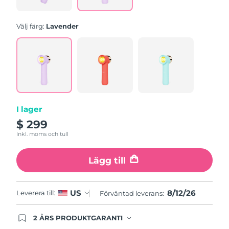
Slovakien
Förväntad leverans
8/11/26
Välj färg:
Lavender
Slovenien
Förväntad leverans
8/11/26
Sydafrika
Förväntad leverans
8/19/26
Sydkorea
Förväntad leverans
8/13/26
I lager
Spanien
Förväntad leverans
8/11/26
$ 299
Inkl. moms och tull
Sverige
Förväntad leverans
8/11/26
Lägg till
Schweiz
Förväntad leverans
8/11/26
Taiwan
Förväntad leverans
8/16/26
8/12/26
US
Leverera till:
Förväntad leverans:
Thailand
Förväntad leverans
8/15/26
2 ÅRS PRODUKTGARANTI
Produkten levereras med FOREOs heltäckande