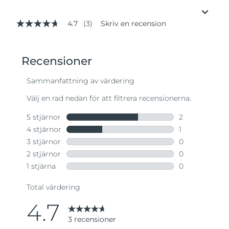
4.7
(3)
Skriv en recension
4.7
av
5
stjärnor,
genomsnittligt
betyg.
Read
3
Reviews.
Länk
till
samma
sida.