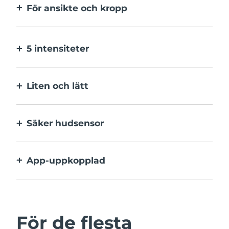
För ansikte och kropp
2 lägen: ett för större ytor och ett för
mindre. Huvudet behöver inte bytas.
5 intensiteter
Välj mellan olika intensiteter som passar
hudens varierande känslighet på olika
Liten och lätt
ställen.
En resevänlig IPL-enhet för enkel
hårborttagning när som helst och var som
Säker hudsensor
helst.
IPL aktiveras endast när hela
behandlingsfönstret är i kontakt med
App-uppkopplad
huden.
App med användarguide,
behandlingspåminnelser och fler
inställningar.
För de flesta