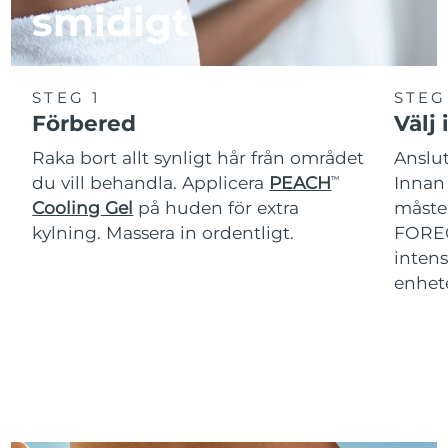
smidigt
STEG 1
STEG
Förbered
Välj 
Raka bort allt synligt hår från området
Anslut
du vill behandla. Applicera
PEACH
Innan
TM
Cooling Gel
på huden för extra
måste 
kylning. Massera in ordentligt.
FOREO
intens
enhet