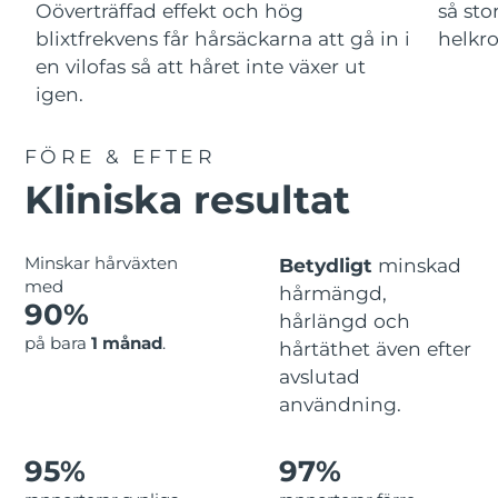
Advanced pore care essentials
Oöverträffad effekt och hög
så sto
For healthy hair
18% PAP
Israel
Förväntad leverans
8/15/26
Kosmetika
Man
blixtfrekvens får hårsäckarna att gå in i
helkr
en vilofas så att håret inte växer ut
Italien
Förväntad leverans
8/11/26
igen.
Japan
Förväntad leverans
8/14/26
FÖRE & EFTER
Handla allt
Jersey
Förväntad leverans
8/16/26
Kliniska resultat
Kazakstan
Förväntad leverans
8/13/26
FOREO APP
Minskar hårväxten
Betydligt
minskad
med
Kuwait
Förväntad leverans
8/11/26
hårmängd,
90%
OM FOREO
hårlängd och
Lettland
Förväntad leverans
8/11/26
på bara
1 månad
.
hårtäthet även efter
avslutad
Libanon
Förväntad leverans
8/12/26
användning.
Litauen
Förväntad leverans
8/11/26
95%
97%
Luxemburg
Förväntad leverans
8/11/26