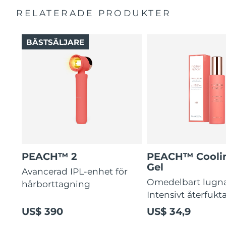
RELATERADE PRODUKTER
BÄSTSÄLJARE
PEACH™ 2
PEACH™ Cooli
Gel
Avancerad IPL-enhet för
Omedelbart lugn
hårborttagning
Intensivt återfukt
US$ 390
US$ 34,9