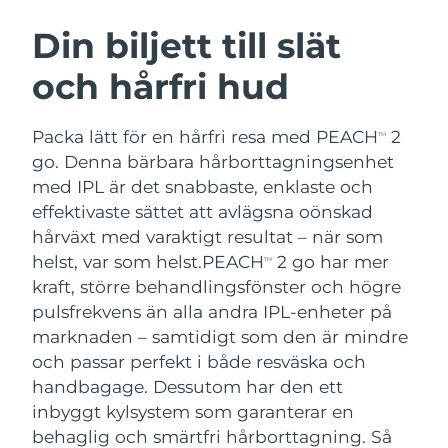
SVENSK SKÖNHETSRUTIN
Österrike
Förväntad leverans
8/11/26
Din biljett till slät
och hårfri hud
Bahrain
Förväntad leverans
8/12/26
Ansiktsrengöring
Ansiktslyft
Belgien
Förväntad leverans
8/11/26
Packa lätt för en hårfri resa med PEACH
2
TM
LUNA™ 4-paket
BEAR™ 2-paket
go. Denna bärbara hårborttagningsenhet
Bermuda
Förväntad leverans
8/17/26
Anti-aging massage
Microcurrent toning
med IPL är det snabbaste, enklaste och
effektivaste sättet att avlägsna oönskad
Bosnien och
Förväntad leverans
8/14/26
hårväxt med varaktigt resultat – när som
Återfuktning
Munvård
Hercegovina
LUNA™ 4 Plus
BEAR™ 2 go
helst, var som helst.
PEACH
2 go har mer
TM
UFO™ 3-paket
issa™ 4
Massage, LED heating
Microcurrent toning on-the-go
kraft, större behandlingsfönster och högre
Brunei
Förväntad leverans
8/16/26
FAQ™ ANTI-AGING-BEHANDLING
Deep facial hydration
Hybrid silicone sonic toothbrush
pulsfrekvens än alla andra IPL-enheter på
Bulgarien
marknaden – samtidigt som den är mindre
Förväntad leverans
8/11/26
NEW
LUNA™ 4 Men
BEAR™ 2 eyes & lips
och passar perfekt i både resväska och
UFO™ 3 LED
issa™ 4 plus
Kanada
For men, anti-aging massage
Microcurrent line smoothing device
Förväntad leverans
8/15/26
handbagage. Dessutom har den ett
Near-infrared and red light therapy
Smart hybrid silicone sonic toothbrush
inbyggt kylsystem som garanterar en
device
Anti-aging
LED-behandlingar
Chile
Förväntad leverans
8/15/26
behaglig och smärtfri hårborttagning. Så