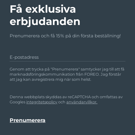
Få exklusiva
erbjudanden
Prenumerera och få 15% på din första beställning!
E-postadress
Genom att trycka på "Prenumerera" samtycker jag till att få
marknadsföringskommunikation från FOREO. Jag förstår
att jag kan avregistrera mig när som helst.
Denna webbplats skyddas av reCAPTCHA och omfattas av
Googles
integritetspolicy
och
användarvillkor.