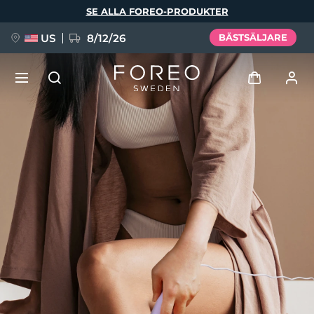
Hoppa
SE ALLA FOREO-PRODUKTER
till
huvudinnehåll
US
8/12/26
BÄSTSÄLJARE
NYHET
Logga in
Språk
BREAKING NEWS
Användarprofil
English
Deutsch
Español
Mina enheter
FAQ™ Pure Beauty-Tech Elixir
Français
Italiano
Português
Mina beställningar
Polski
Svenska
Русский
Türkçe
简体中文
繁體中文
Mina adresser
issa™ Teeth Whitening Set
Mina prenumerationer