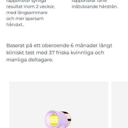
rapporterar synliga
rapporterar färre
resultat inom 2 veckor,
inåtväxande hårstrån.
med långsammare
Macao SAR
Förväntad leverans
8/13/26
och mer sparsam
hårväxt..
Malaysia
Förväntad leverans
8/14/26
Malta
Förväntad leverans
8/11/26
Baserat på ett oberoende 6 månader långt
kliniskt test med 37 friska kvinnliga och
Mexiko
Förväntad leverans
8/15/26
manliga deltagare.
Monaco
Förväntad leverans
8/12/26
Nederländerna
Förväntad leverans
8/11/26
Nya Zeeland
Förväntad leverans
8/11/26
Norge
Förväntad leverans
8/11/26
Oman
Förväntad leverans
8/14/26