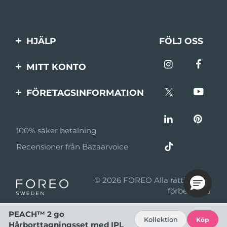
HJÄLP
FÖLJ OSS
Kontakta oss
MITT KONTO
Beställningar & leverans
Produktregistrering
FÖRETAGSINFORMATION
Garantier & returer
Support
Om FOREO
Vanliga frågor
100% säker betalning
Affiliateprogram
Batteriinformation
Recensioner från Bazaarvoice
Affiliate-nyheter
MYSA
© 2026 FOREO Alla rättigheter
Återförsäljare
förbehållna
Användningsvillkor
PEACH™ 2 go
Kollektion
Köp
Hårborttagningsset med IPL