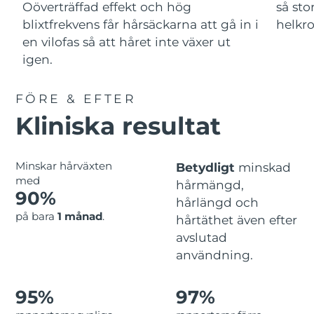
Advanced pore care essentials
Oöverträffad effekt och hög
så sto
For healthy hair
18% PAP
Israel
Förväntad leverans
8/14/26
Kosmetika
Man
blixtfrekvens får hårsäckarna att gå in i
helkr
en vilofas så att håret inte växer ut
Italien
Förväntad leverans
8/10/26
igen.
Japan
Förväntad leverans
8/13/26
FÖRE & EFTER
Handla allt
Jersey
Förväntad leverans
8/15/26
Kliniska resultat
Kazakstan
Förväntad leverans
8/12/26
FOREO APP
Minskar hårväxten
Betydligt
minskad
med
Kuwait
Förväntad leverans
8/10/26
hårmängd,
90%
OM FOREO
hårlängd och
Lettland
Förväntad leverans
8/10/26
på bara
1 månad
.
hårtäthet även efter
avslutad
Libanon
Förväntad leverans
8/11/26
användning.
Litauen
Förväntad leverans
8/10/26
95%
97%
Luxemburg
Förväntad leverans
8/10/26