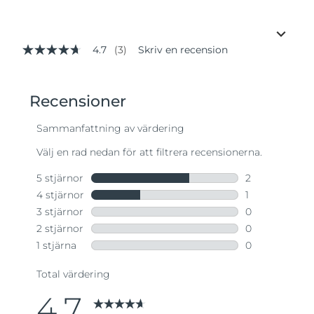
4.7
(3)
Skriv en recension
4.7
av
5
stjärnor,
genomsnittligt
betyg.
Read
3
Reviews.
Länk
till
samma
sida.