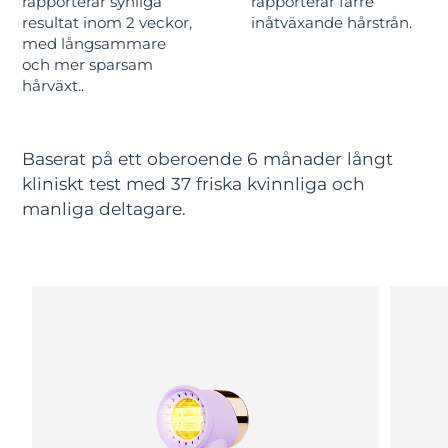
rapporterar synliga
rapporterar färre
resultat inom 2 veckor,
inåtväxande hårstrån.
med långsammare
Macao SAR
Förväntad leverans
8/12/26
och mer sparsam
hårväxt..
Malaysia
Förväntad leverans
8/13/26
Malta
Förväntad leverans
8/10/26
Baserat på ett oberoende 6 månader långt
kliniskt test med 37 friska kvinnliga och
Mexiko
Förväntad leverans
8/14/26
manliga deltagare.
Monaco
Förväntad leverans
8/11/26
Nederländerna
Förväntad leverans
8/10/26
Nya Zeeland
Förväntad leverans
8/10/26
Norge
Förväntad leverans
8/10/26
Oman
Förväntad leverans
8/13/26