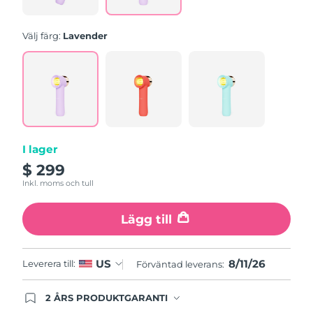
Slovakien
Förväntad leverans
8/10/26
Välj färg:
Lavender
Slovenien
Förväntad leverans
8/10/26
Sydafrika
Förväntad leverans
8/18/26
Sydkorea
Förväntad leverans
8/12/26
I lager
Spanien
Förväntad leverans
8/10/26
$ 299
Inkl. moms och tull
Sverige
Förväntad leverans
8/10/26
Lägg till
Schweiz
Förväntad leverans
8/10/26
Taiwan
Förväntad leverans
8/15/26
8/11/26
US
Leverera till:
Förväntad leverans:
Thailand
Förväntad leverans
8/14/26
2 ÅRS PRODUKTGARANTI
Produkten levereras med FOREOs heltäckande