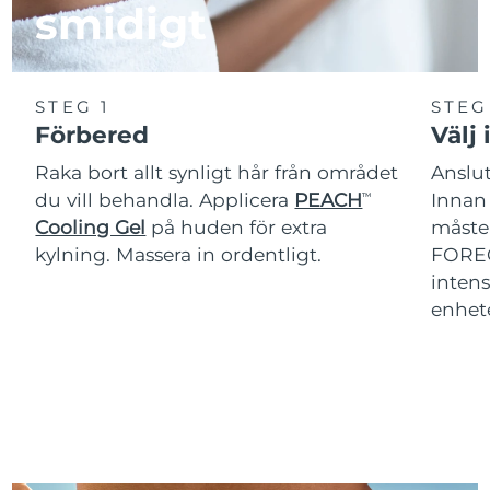
smidigt
STEG 1
STEG
Förbered
Välj 
Raka bort allt synligt hår från området
Anslut
du vill behandla. Applicera
PEACH
Innan
TM
Cooling Gel
på huden för extra
måste 
kylning. Massera in ordentligt.
FOREO
intens
enhet