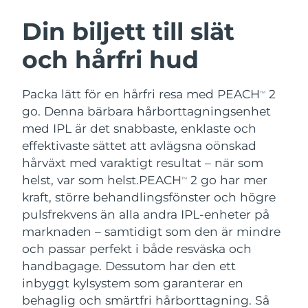
SVENSK SKÖNHETSRUTIN
Österrike
Förväntad leverans
8/10/26
Din biljett till slät
och hårfri hud
Bahrain
Förväntad leverans
8/11/26
Ansiktsrengöring
Ansiktslyft
Belgien
Förväntad leverans
8/10/26
Packa lätt för en hårfri resa med PEACH
2
TM
LUNA™ 4-paket
BEAR™ 2-paket
go. Denna bärbara hårborttagningsenhet
Bermuda
Förväntad leverans
8/16/26
Anti-aging massage
Microcurrent toning
med IPL är det snabbaste, enklaste och
effektivaste sättet att avlägsna oönskad
Bosnien och
Förväntad leverans
8/13/26
hårväxt med varaktigt resultat – när som
Återfuktning
Munvård
Hercegovina
LUNA™ 4 Plus
BEAR™ 2 go
helst, var som helst.
PEACH
2 go har mer
TM
UFO™ 3-paket
issa™ 4
Massage, LED heating
Microcurrent toning on-the-go
kraft, större behandlingsfönster och högre
Brunei
Förväntad leverans
8/15/26
FAQ™ ANTI-AGING-BEHANDLING
Deep facial hydration
Hybrid silicone sonic toothbrush
pulsfrekvens än alla andra IPL-enheter på
Bulgarien
marknaden – samtidigt som den är mindre
Förväntad leverans
8/10/26
NEW
LUNA™ 4 Men
BEAR™ 2 eyes & lips
och passar perfekt i både resväska och
UFO™ 3 LED
issa™ 4 plus
Kanada
For men, anti-aging massage
Microcurrent line smoothing device
Förväntad leverans
8/14/26
handbagage. Dessutom har den ett
Near-infrared and red light therapy
Smart hybrid silicone sonic toothbrush
inbyggt kylsystem som garanterar en
device
Anti-aging
LED-behandlingar
Chile
Förväntad leverans
8/14/26
behaglig och smärtfri hårborttagning. Så