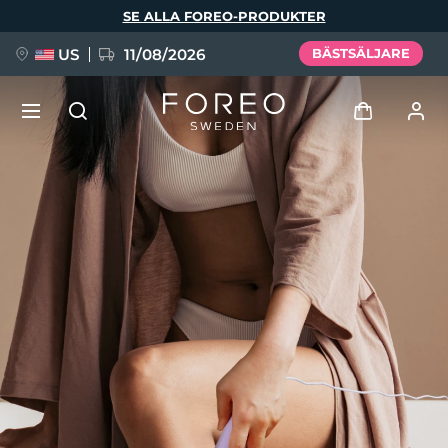
Hoppa
SE ALLA FOREO-PRODUKTER
till
huvudinnehåll
US
11/08/2026
BÄSTSÄLJARE
NYHET
Logga in
Språk
BREAKING NEWS
Användarprofil
English
Deutsch
Español
Mina enheter
FAQ™ Pure Beauty-Tech Elixir
Français
Italiano
Português
Mina beställningar
Polski
Svenska
Русский
Türkçe
简体中文
繁體中文
Mina adresser
issa™ Teeth Whitening Set
Mina prenumerationer