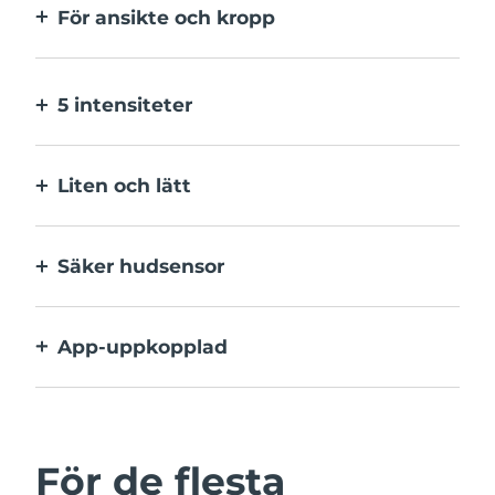
För ansikte och kropp
2 lägen: ett för större ytor och ett för
mindre. Huvudet behöver inte bytas.
5 intensiteter
Välj mellan olika intensiteter som passar
hudens varierande känslighet på olika
Liten och lätt
ställen.
En resevänlig IPL-enhet för enkel
hårborttagning när som helst och var som
Säker hudsensor
helst.
IPL aktiveras endast när hela
behandlingsfönstret är i kontakt med
App-uppkopplad
huden.
App med användarguide,
behandlingspåminnelser och fler
inställningar.
För de flesta