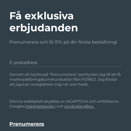
Få exklusiva
erbjudanden
Prenumerera och få 15% på din första beställning!
E-postadress
Genom att trycka på "Prenumerera" samtycker jag till att få
marknadsföringskommunikation från FOREO. Jag förstår
att jag kan avregistrera mig när som helst.
Denna webbplats skyddas av reCAPTCHA och omfattas av
Googles
integritetspolicy
och
användarvillkor.