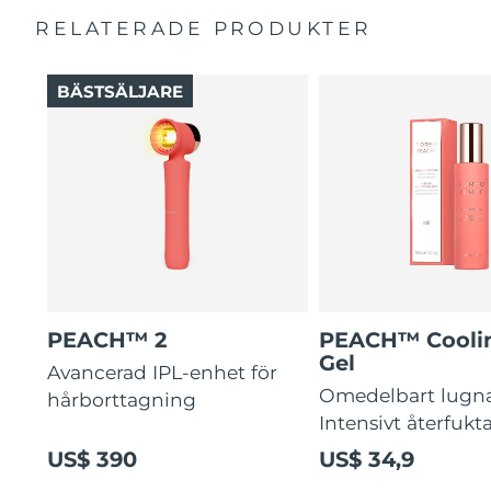
RELATERADE PRODUKTER
BÄSTSÄLJARE
PEACH™ 2
PEACH™ Cooli
Gel
Avancerad IPL-enhet för
Omedelbart lugn
hårborttagning
Intensivt återfukt
US$ 390
US$ 34,9