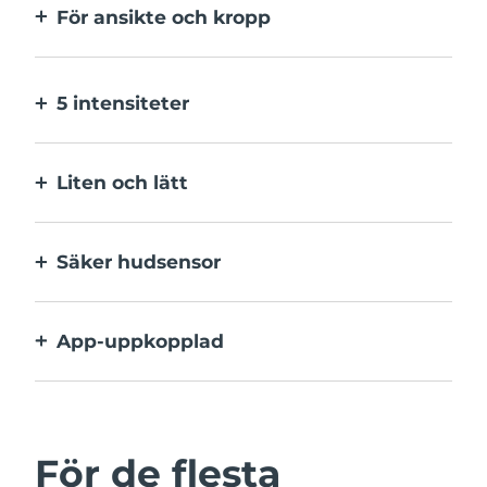
För ansikte och kropp
2 lägen: ett för större ytor och ett för
mindre. Huvudet behöver inte bytas.
5 intensiteter
Välj mellan olika intensiteter som passar
hudens varierande känslighet på olika
Liten och lätt
ställen.
En resevänlig IPL-enhet för enkel
hårborttagning när som helst och var som
Säker hudsensor
helst.
IPL aktiveras endast när hela
behandlingsfönstret är i kontakt med
App-uppkopplad
huden.
App med användarguide,
behandlingspåminnelser och fler
inställningar.
För de flesta