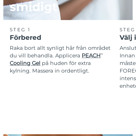
smidigt
STEG 1
STEG
Förbered
Välj 
Raka bort allt synligt hår från området
Anslut
du vill behandla. Applicera
PEACH
Innan
TM
Cooling Gel
på huden för extra
måste 
kylning. Massera in ordentligt.
FOREO
intens
enhet