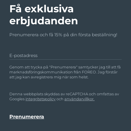
Få exklusiva
erbjudanden
Prenumerera och få 15% på din första beställning!
E-postadress
Genom att trycka på "Prenumerera" samtycker jag till att få
marknadsföringskommunikation från FOREO. Jag förstår
att jag kan avregistrera mig när som helst.
Denna webbplats skyddas av reCAPTCHA och omfattas av
Googles
integritetspolicy
och
användarvillkor.