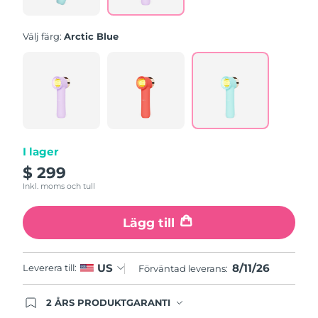
Slovakien
Förväntad leverans
8/10/26
Välj färg:
Arctic Blue
Slovenien
Förväntad leverans
8/10/26
Sydafrika
Förväntad leverans
8/18/26
Sydkorea
Förväntad leverans
8/12/26
I lager
Spanien
Förväntad leverans
8/10/26
$ 299
Inkl. moms och tull
Sverige
Förväntad leverans
8/10/26
Lägg till
Schweiz
Förväntad leverans
8/10/26
Taiwan
Förväntad leverans
8/15/26
8/11/26
US
Leverera till:
Förväntad leverans:
Thailand
Förväntad leverans
8/14/26
2 ÅRS PRODUKTGARANTI
Produkten levereras med FOREOs heltäckande