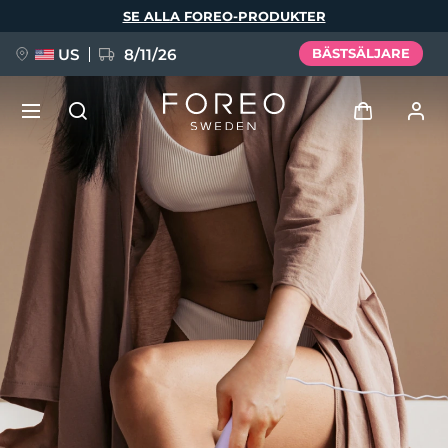
Hoppa
SE ALLA FOREO-PRODUKTER
till
huvudinnehåll
US
8/11/26
BÄSTSÄLJARE
NYHET
Logga in
Språk
BREAKING NEWS
Användarprofil
English
Deutsch
Español
Mina enheter
FAQ™ Pure Beauty-Tech Elixir
Français
Italiano
Português
Mina beställningar
Polski
Svenska
Русский
Türkçe
简体中文
繁體中文
Mina adresser
issa™ Teeth Whitening Set
Mina prenumerationer