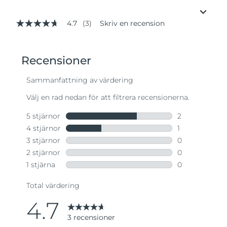
4.7
(3)
Skriv en recension
4.7
av
5
stjärnor,
genomsnittligt
betyg.
Read
3
Reviews.
Länk
till
samma
sida.