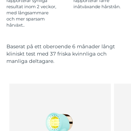
rapporterar synliga
rapporterar färre
resultat inom 2 veckor,
inåtväxande hårstrån.
med långsammare
Macao SAR
Förväntad leverans
8/12/26
och mer sparsam
hårväxt..
Malaysia
Förväntad leverans
8/13/26
Malta
Förväntad leverans
8/10/26
Baserat på ett oberoende 6 månader långt
kliniskt test med 37 friska kvinnliga och
Mexiko
Förväntad leverans
8/14/26
manliga deltagare.
Monaco
Förväntad leverans
8/11/26
Nederländerna
Förväntad leverans
8/10/26
Nya Zeeland
Förväntad leverans
8/10/26
Norge
Förväntad leverans
8/10/26
Oman
Förväntad leverans
8/13/26