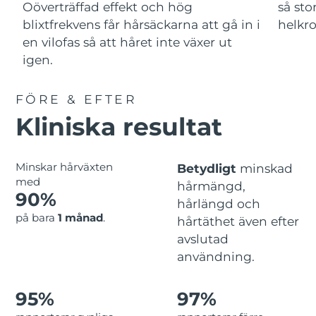
Advanced pore care essentials
Oöverträffad effekt och hög
så sto
For healthy hair
18% PAP
Israel
Förväntad leverans
8/14/26
Kosmetika
Man
blixtfrekvens får hårsäckarna att gå in i
helkr
en vilofas så att håret inte växer ut
Italien
Förväntad leverans
8/10/26
igen.
Japan
Förväntad leverans
8/13/26
FÖRE & EFTER
Handla allt
Jersey
Förväntad leverans
8/15/26
Kliniska resultat
Kazakstan
Förväntad leverans
8/12/26
FOREO APP
Minskar hårväxten
Betydligt
minskad
med
Kuwait
Förväntad leverans
8/10/26
hårmängd,
90%
OM FOREO
hårlängd och
Lettland
Förväntad leverans
8/10/26
på bara
1 månad
.
hårtäthet även efter
avslutad
Libanon
Förväntad leverans
8/11/26
användning.
Litauen
Förväntad leverans
8/10/26
95%
97%
Luxemburg
Förväntad leverans
8/10/26