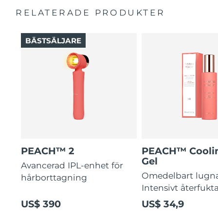
RELATERADE PRODUKTER
BÄSTSÄLJARE
PEACH™ 2
PEACH™ Cooli
Gel
Avancerad IPL-enhet för
Omedelbart lugn
hårborttagning
Intensivt återfukt
US$ 390
US$ 34,9