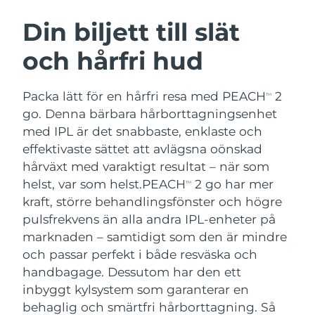
SVENSK SKÖNHETSRUTIN
Österrike
Förväntad leverans
8/10/26
Din biljett till slät
och hårfri hud
Bahrain
Förväntad leverans
8/11/26
Ansiktsrengöring
Ansiktslyft
Belgien
Förväntad leverans
8/10/26
Packa lätt för en hårfri resa med PEACH
2
TM
LUNA™ 4-paket
BEAR™ 2-paket
go. Denna bärbara hårborttagningsenhet
Bermuda
Förväntad leverans
8/16/26
Anti-aging massage
Microcurrent toning
med IPL är det snabbaste, enklaste och
effektivaste sättet att avlägsna oönskad
Bosnien och
Förväntad leverans
8/13/26
hårväxt med varaktigt resultat – när som
Återfuktning
Munvård
Hercegovina
LUNA™ 4 Plus
BEAR™ 2 go
helst, var som helst.
PEACH
2 go har mer
TM
UFO™ 3-paket
issa™ 4
Massage, LED heating
Microcurrent toning on-the-go
kraft, större behandlingsfönster och högre
Brunei
Förväntad leverans
8/15/26
FAQ™ ANTI-AGING-BEHANDLING
Deep facial hydration
Hybrid silicone sonic toothbrush
pulsfrekvens än alla andra IPL-enheter på
Bulgarien
marknaden – samtidigt som den är mindre
Förväntad leverans
8/10/26
NEW
LUNA™ 4 Men
BEAR™ 2 eyes & lips
och passar perfekt i både resväska och
UFO™ 3 LED
issa™ 4 plus
Kanada
For men, anti-aging massage
Microcurrent line smoothing device
Förväntad leverans
8/14/26
handbagage. Dessutom har den ett
Near-infrared and red light therapy
Smart hybrid silicone sonic toothbrush
inbyggt kylsystem som garanterar en
device
Anti-aging
LED-behandlingar
Chile
Förväntad leverans
8/14/26
behaglig och smärtfri hårborttagning. Så